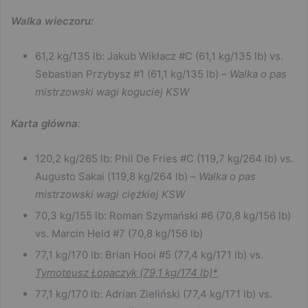
Walka wieczoru:
61,2 kg/135 lb: Jakub Wikłacz #C (61,1 kg/135 lb) vs.
Sebastian Przybysz #1 (61,1 kg/135 lb) –
Walka o pas
mistrzowski wagi koguciej KSW
Karta główna
:
120,2 kg/265 lb: Phil De Fries #C (119,7 kg/264 lb) vs.
Augusto Sakai (119,8 kg/264 lb) –
Walka o pas
mistrzowski wagi ciężkiej KSW
70,3 kg/155 lb: Roman Szymański #6 (70,8 kg/156 lb)
vs. Marcin Held #7 (70,8 kg/156 lb)
77,1 kg/170 lb: Brian Hooi #5 (77,4 kg/171 lb) vs.
Tymoteusz Łopaczyk (79,1 kg/174 lb)*
77,1 kg/170 lb: Adrian Zieliński (77,4 kg/171 lb) vs.