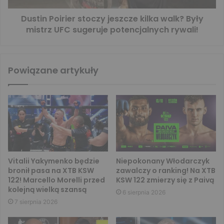
Dustin Poirier stoczy jeszcze kilka walk? Były
mistrz UFC sugeruje potencjalnych rywali!
Powiązane artykuły
Vitalii Yakymenko będzie
Niepokonany Włodarczyk
bronił pasa na XTB KSW
zawalczy o ranking! Na XTB
122! Marcello Morelli przed
KSW 122 zmierzy się z Paivą
kolejną wielką szansą
6 sierpnia 2026
7 sierpnia 2026