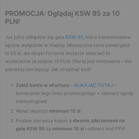
PROMOCJA: Oglądaj KSW 95 za 10
PLN!
Już jutro odbędzie się gala
KSW 95
, która transmitowana
będzie wyłącznie w Viaplay. Miesięczna cena subskrypcji
to 55 zł, ale dzięki Fortunie możecie obejrzeć to
wydarzenie za jedyne 10 PLN! Oferta jest limitowana – kto
pierwszy ten lepszy. Jak otrzymać kod?
Załóż konto w eFortuna
–
KLIKAJĄC
TUTAJ
–
koniecznie tego linku promocyjnego + zaznacz zgody
marketingowe
Wpłać depozyt
minimum 15 zł
.
Postaw pierwszy kupon
z dwoma zdarzeniami na
galę KSW 95
za
minimum 10 zł
i odbierz kod PPV!