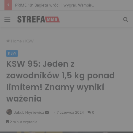
PRIME 18: Bagieta wrócił i wygrał. Wampirek przegrał w 2. rundzie
Menu
Sz
Home
/
KSW
KSW
KSW 95: Jeden z
zawodników 1,5 kg ponad
limitem! Znamy wyniki
ważenia
Send
Jakub Hryniewicz
7 czerwca 2024
0
an
2 minut czytania
email