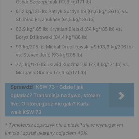
Oskar Szczepaniak (77,6 kg/171 lb)
61,2 kg/135 lb: Patryk Surdyn #8 (61,6 kg/136 lb) vs.
Shamad Erzanukaev (61,5 kg/136 lb)
83,9 kg/185 lb: Krystian Bielski (84 kg/185 lb) vs.
Borys Dzikowski (84,4 kg/186 lb)
93 kg/205 lb: Michał Dreczkowski #9 (93,3 kg/206 lb)
vs. Stevan Jarić (93 kg/205 lb)
77,1 kg/170 lb: Dawid Kuczmarski (77,4 kg/171 lb) vs.
Morgann Gbolou (77,6 kg/171 lb)
Sprawdź!
KSW 73 - Gdzie i jak
oglądać? Transmisja na żywo, stream
live. O której godzinie gala? Karta
walk KSW 73
*
Tymoteusz Łopaczyk nie zmieścił się w wymaganym
limicie i został ukarany odjęciem 40%.