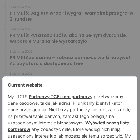
8 sierpnia 2026
PRIME 18: Bagieta wrócił i wygrał. Wampirek przegrał w
2. rundzie
8 sierpnia 2026
PRIME 18: Ryta rozbił Jóźwiaka na pełnym dystansie.
Wsparcie Murana nie wystarczyło
8 sierpnia 2026
PRIME 18 za darmo – zobacz darmowe walki na żywo!
Aż trzy starcia dostępne za free
8 sierpnia 2026
Gdzie oglądać Prime MMA 18? Transmisja na żywo
8 sierpnia 2026
Prime MMA 18: typy, kursy i zakłady bukmacherskie na
galę
7 sierpnia 2026
PRIME MMA 18: Oficjalne ważenie i ostatnie face to
face [VIDEO]