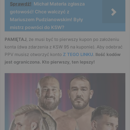
Sprawdź!
Michał Materla zgłasza
gotowość! Chce walczyć z
Mariuszem Pudzianowskim! Były
mistrz powróci do KSW?
PAMIĘTAJ
, że musi być to pierwszy kupon po założeniu
konta (dwa zdarzenia z KSW 95 na kuponie). Aby odebrać
PPV musisz otworzyć konto
Z TEGO LINKU
.
Ilość kodów
jest ograniczona. Kto pierwszy, ten lepszy!