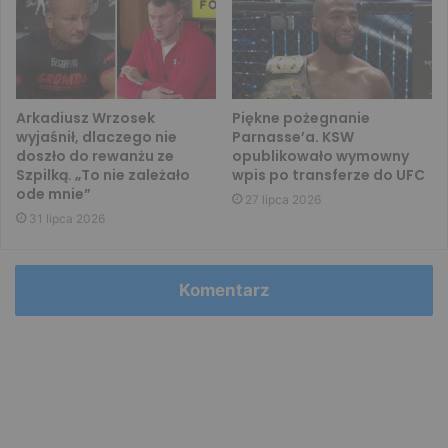
Arkadiusz Wrzosek
Piękne pożegnanie
wyjaśnił, dlaczego nie
Parnasse’a. KSW
doszło do rewanżu ze
opublikowało wymowny
Szpilką. „To nie zależało
wpis po transferze do UFC
ode mnie”
27 lipca 2026
31 lipca 2026
Komentarz