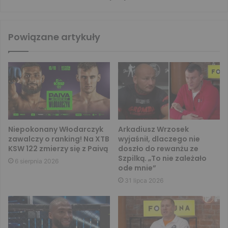
Powiązane artykuły
Niepokonany Włodarczyk
Arkadiusz Wrzosek
zawalczy o ranking! Na XTB
wyjaśnił, dlaczego nie
KSW 122 zmierzy się z Paivą
doszło do rewanżu ze
Szpilką. „To nie zależało
6 sierpnia 2026
ode mnie”
31 lipca 2026