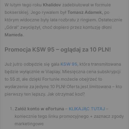
W lutym tego roku
Khalidov
zadebiutował w formule
bokserskiej. Jego rywalem był
Tomasz Adamek
, po
którym widoczne były lata rozbratu z ringiem. Ostatecznie
„Góral” zwyciężył, choć dopiero przez kontuzję dłoni
Mameda
.
Promocja KSW 95 – oglądaj za 10 PLN!
Już jutro odbędzie się gala
KSW 95
, która transmitowana
będzie wyłącznie w Viaplay. Miesięczna cena subskrypcji
to 55 zł, ale dzięki Fortunie możecie obejrzeć to
wydarzenie za jedyne 10 PLN! Oferta jest limitowana – kto
pierwszy ten lepszy. Jak otrzymać kod?
Załóż konto w eFortuna
–
KLIKAJĄC
TUTAJ
–
koniecznie tego linku promocyjnego + zaznacz zgody
marketingowe