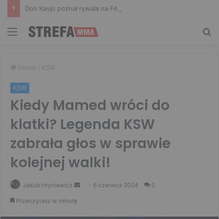
Don Kasjo poznał rywala na FAME 32. Bartosz Szachta przeciwnikiem Króla
Menu
Sz
Home
/
KSW
KSW
Kiedy Mamed wróci do
klatki? Legenda KSW
zabrała głos w sprawie
kolejnej walki!
Send
Jakub Hryniewicz
6 czerwca 2024
0
an
Przeczytasz w minutę
email