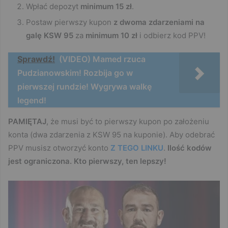
Wpłać depozyt
minimum 15 zł
.
Postaw pierwszy kupon
z dwoma zdarzeniami na
galę KSW 95
za
minimum 10 zł
i odbierz kod PPV!
Sprawdź!
(VIDEO) Mamed rzuca
Pudzianowskim! Rozbija go w
pierwszej rundzie! Wygrywa walkę
legend!
PAMIĘTAJ
, że musi być to pierwszy kupon po założeniu
konta (dwa zdarzenia z KSW 95 na kuponie). Aby odebrać
PPV musisz otworzyć konto
Z TEGO LINKU
.
Ilość kodów
jest ograniczona. Kto pierwszy, ten lepszy!