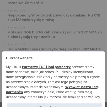
przeciwnikiem Króla
6 sierpnia 2026
Niepokonany Włodarczyk zawalczy o ranking! Na XTB
KSW 122 zmierzy się z Paivą
5 sierpnia 2026
Mateusz DON DIEGO Kubiszyn o rywalu na GROMDA 26.
Kibice typują trzy nazwiska
5 sierpnia 2026
Islam Makhachev zaończy karierę po UFC 330? Mistrz
rozwiał wszelkie wątpliwości
4 sierpnia 2026
Tańcula nie gryzł się w język. Wymowna sugestia o
zachowaniu Jacka Murańskiego [VIDEO]
4 sierpnia 2026
Ostre spojrzenia Jóźwiaka i Ryty. Zobacz face to face
przed PRIME 18