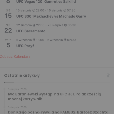
8
UFC Vegas 120: Gamrot vs Salkilld
15 sierpnia @ 22:00
-
16 sierpnia @ 07:30
SIE
15
UFC 330: Makhachev vs Machado Garry
22 sierpnia @ 22:00
-
23 sierpnia @ 05:30
SIE
22
UFC Sacramento
5 września @ 18:00
-
6 września @ 02:00
WRZ
5
UFC Paryż
Zobacz Kalendarz
Ostatnie artykuły
6 sierpnia 2026
Iwo Baraniewski wystąpi na UFC 331. Polak częścią
mocnej karty walk
6 sierpnia 2026
Don Kasjo poznał rywala na FAME 32. Bartosz Szachta