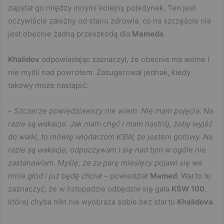
zapytał go między innymi kolejny pojedynek. Ten jest
oczywiście zależny od stanu zdrowia, co na szczęście nie
jest obecnie żadną przeszkodą dla
Mameda
.
Khalidov
odpowiadając zaznaczył, że obecnie ma wolne i
nie myśli nad powrotem. Zasugerował jednak, kiedy
takowy może nastąpić:
–
Szczerze powiedziawszy nie wiem. Nie mam pojęcia. Na
razie są wakacje. Jak mam chęć i mam nastrój, żeby wyjść
do walki, to mówię włodarzom KSW, że jestem gotowy. Na
razie są wakacje, odpoczywam i się nad tym w ogóle nie
zastanawiam. Myślę, że za parę miesięcy pojawi się we
mnie głód i już będę chciał
– powiedział
Mamed
. Warto tu
zaznaczyć, że w listopadzie odbędzie się gala
KSW 100
,
której chyba nikt nie wyobraża sobie bez startu
Khalidova
.