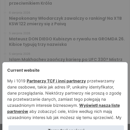
przeciwnikiem Króla
6 sierpnia 2026
Niepokonany Włodarczyk zawalczy o ranking! Na XTB
KSW 122 zmierzy się z Paivą
5 sierpnia 2026
Mateusz DON DIEGO Kubiszyn o rywalu na GROMDA 26.
Kibice typują trzy nazwiska
5 sierpnia 2026
Islam Makhachev zaończy karierę po UFC 330? Mistrz
rozwiał wszelkie wątpliwości
4 sierpnia 2026
Tańcula nie gryzł się w język. Wymowna sugestia o
zachowaniu Jacka Murańskiego [VIDEO]
4 sierpnia 2026
Ostre spojrzenia Jóźwiaka i Ryty. Zobacz face to face
przed PRIME 18