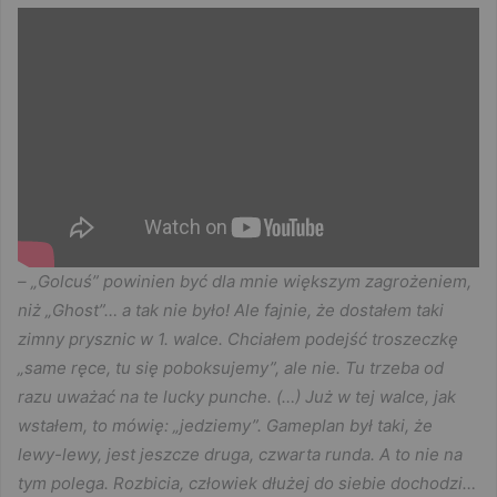
– „Golcuś” powinien być dla mnie większym zagrożeniem,
niż „Ghost”… a tak nie było! Ale fajnie, że dostałem taki
zimny prysznic w 1. walce. Chciałem podejść troszeczkę
„same ręce, tu się poboksujemy”, ale nie. Tu trzeba od
razu uważać na te lucky punche. (…) Już w tej walce, jak
wstałem, to mówię: „jedziemy”. Gameplan był taki, że
lewy-lewy, jest jeszcze druga, czwarta runda. A to nie na
tym polega. Rozbicia, człowiek dłużej do siebie dochodzi…