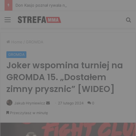
Don Kasjo poznał rywala na FAME 32. Bartosz Szachta przeciwnikiem Króla
Menu
Sz
Home
/
GROMDA
GROMDA
Joker wspomina turniej na
GROMDA 15. „Dostałem
zimny prysznic” [WIDEO]
Send
Jakub Hryniewicz
27 lutego 2024
0
an
Przeczytasz w minutę
email