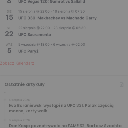
8
UFC Vegas 120: Gamrot vs Salkilld
15 sierpnia @ 22:00
-
16 sierpnia @ 07:30
SIE
15
UFC 330: Makhachev vs Machado Garry
22 sierpnia @ 22:00
-
23 sierpnia @ 05:30
SIE
22
UFC Sacramento
5 września @ 18:00
-
6 września @ 02:00
WRZ
5
UFC Paryż
Zobacz Kalendarz
Ostatnie artykuły
6 sierpnia 2026
Iwo Baraniewski wystąpi na UFC 331. Polak częścią
mocnej karty walk
6 sierpnia 2026
Don Kasjo poznał rywala na FAME 32. Bartosz Szachta