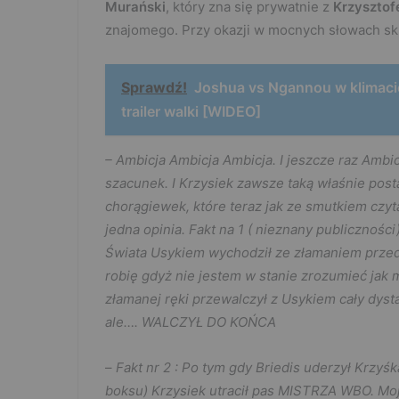
Murański
, który zna się prywatnie z
Krzyszto
znajomego. Przy okazji w mocnych słowach skr
Sprawdź!
Joshua vs Ngannou w klimaci
trailer walki [WIDEO]
– Ambicja Ambicja Ambicja. I jeszcze raz Ambic
szacunek. I Krzysiek zawsze taką właśnie pos
chorągiewek, które teraz jak ze smutkiem czy
jedna opinia. Fakt na 1 ( nieznany publicznośc
Świata Usykiem wychodził ze złamaniem przedram
robię gdyż nie jestem w stanie zrozumieć jak
złamanej ręki przewalczył z Usykiem cały dysta
ale…. WALCZYŁ DO KOŃCA
–
Fakt nr 2 : Po tym gdy Briedis uderzył Krzyśka
boksu) Krzysiek utracił pas MISTRZA WBO. Moj