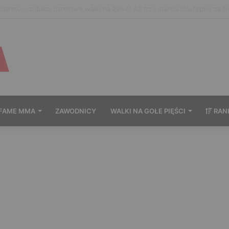
ać Prime MMA 18? Transmisja na żywo
FAME MMA
ZAWODNICY
WALKI NA GOŁE PIĘŚCI
RAN