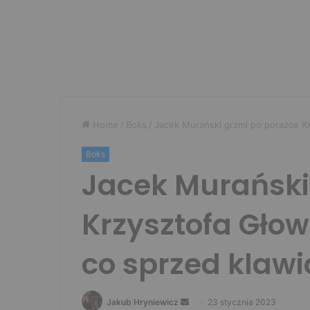
Home
/
Boks
/
Jacek Murański grzmi po porażce Kr
Boks
Jacek Murański
Krzysztofa Głow
co sprzed klawi
Send
Jakub Hryniewicz
23 stycznia 2023