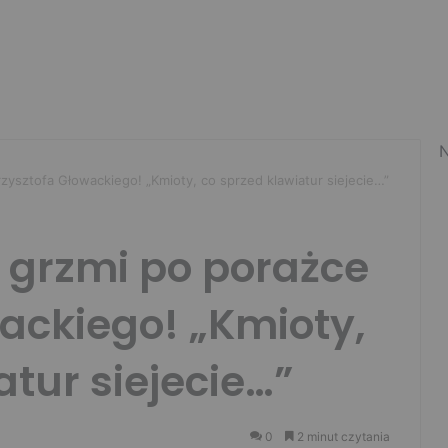
N
zysztofa Głowackiego! „Kmioty, co sprzed klawiatur siejecie…”
 grzmi po porażce
ackiego! „Kmioty,
atur siejecie…”
0
2 minut czytania