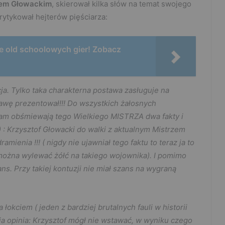
fem Głowackim
, skierował kilka słów na temat swojego
ytykował hejterów pięściarza:
e old schoolowych gier! Zobacz
ja. Tylko taka charakterna postawa zasługuje na
tawę prezentował!!! Do wszystkich żałosnych
tam obśmiewają tego Wielkiego MISTRZA dwa fakty i
i) : Krzysztof Głowacki do walki z aktualnym Mistrzem
ienia !!! ( nigdy nie ujawniał tego faktu to teraz ja to
 można wylewać żółć na takiego wojownika). I pomimo
ns. Przy takiej kontuzji nie miał szans na wygraną
 łokciem ( jeden z bardziej brutalnych fauli w historii
a opinia: Krzysztof mógł nie wstawać, w wyniku czego