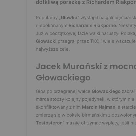
dotkliwą porażkę z Richardem Riakpor
Popularny
„Główka”
wystąpił na gali pięściars
niepokonanym
Richardem Riakporhe
. Niestet
Już w początkowej fazie walki naruszył Polaka,
Głowacki
przegrał przez TKO i wiele wskazuje
najwyższe cele.
Jacek Murański z mocn
Głowackiego
Głos po przegranej walce
Głowackiego
zabrał 
marca stoczy kolejny pojedynek, w którym nie
skonfliktowany z nim
Marcin Najman
, a starc
zmierzą się w boksie birmańskim z dozwolony
Testosteron”
ma nie otrzymać wypłaty, jeśli ni