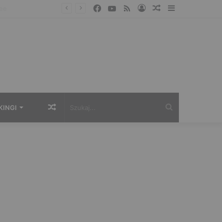
Facebook
YouTube
RSS
Zaloguj
Losowy
Sidebar
artykuł
Losowy
Szukaj...
KINGI
artykuł