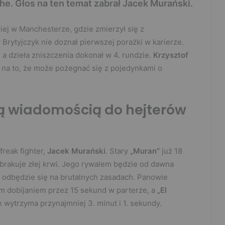
he. Głos na ten temat zabrał Jacek Murański.
kiej w Manchesterze, gdzie zmierzył się z
y Brytyjczyk nie doznał pierwszej porażki w karierze.
 a dzieła zniszczenia dokonał w 4. rundzie.
Krzysztof
 na to, że może pożegnać się z pojedynkami o
ą wiadomością do hejterów
freak fighter,
Jacek Murański
. Stary
„Muran”
już 18
 brakuje złej krwi. Jego rywalem będzie od dawna
ie odbędzie się na brutalnych zasadach. Panowie
m dobijaniem przez 15 sekund w parterze, a
„El
e wytrzyma przynajmniej 3. minut i 1. sekundy.