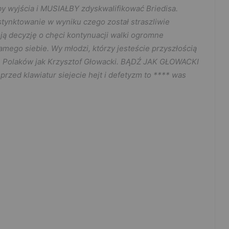
by wyjścia i MUSIAŁBY zdyskwalifikować Briedisa.
nstynktowanie w wyniku czego został straszliwie
oją decyzję o chęci kontynuacji walki ogromne
samego siebie. Wy młodzi, którzy jesteście przyszłością
ich Polaków jak Krzysztof Głowacki. BĄDŹ JAK GŁOWACKI
ed klawiatur siejecie hejt i defetyzm to **** was