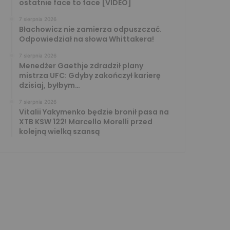
ostatnie face to face [VIDEO]
7 sierpnia 2026
Błachowicz nie zamierza odpuszczać.
Odpowiedział na słowa Whittakera!
7 sierpnia 2026
Menedżer Gaethje zdradził plany
mistrza UFC: Gdyby zakończył karierę
dzisiaj, byłbym…
7 sierpnia 2026
Vitalii Yakymenko będzie bronił pasa na
XTB KSW 122! Marcello Morelli przed
kolejną wielką szansą