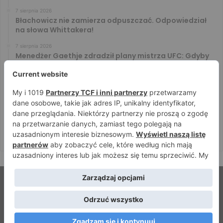
7 sierpnia 2026
Błachowicz nie zamierza odpuszczać. Odpowiedział
na słowa Whittakera!
7 sierpnia 2026
Menedżer Gaethje zdradził plany mistrza UFC: Gdyby
zakończył karierę dzisiaj, byłbym…
7 sierpnia 2026
Vitalii Yakymenko będzie bronił pasa na XTB KSW 122!
Marcello Morelli przed kolejną wielką szansą
6 sierpnia 2026
Iwo Baraniewski wystąpi na UFC 331. Polak częścią
mocnej karty walk
© Strefamma.pl 2026, Wszelkie prawa zastrzeżone |
Home
Redakcja
Kontakt