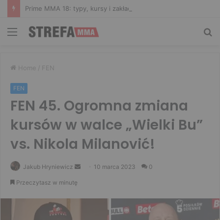
Prime MMA 18: typy, kursy i zakłady bukmacherskie na galę
Menu
Sz
Home
/
FEN
FEN
FEN 45. Ogromna zmiana
kursów w walce „Wielki Bu”
vs. Nikola Milanović!
Send
Jakub Hryniewicz
10 marca 2023
0
an
Przeczytasz w minutę
email