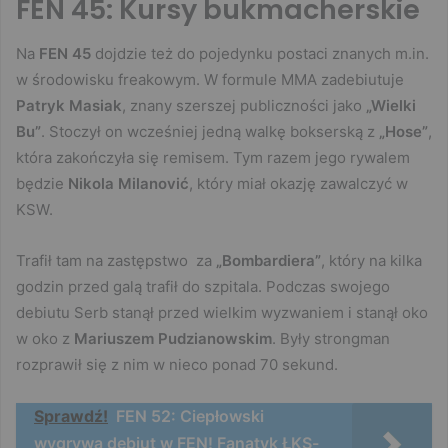
FEN 45: Kursy bukmacherskie
Na
FEN 45
dojdzie też do pojedynku postaci znanych m.in.
w środowisku freakowym. W formule MMA zadebiutuje
Patryk Masiak
, znany szerszej publiczności jako
„Wielki
Bu”
. Stoczył on wcześniej jedną walkę bokserską z
„Hose”
,
która zakończyła się remisem. Tym razem jego rywalem
będzie
Nikola Milanović
, który miał okazję zawalczyć w
KSW.
Trafił tam na zastępstwo za
„Bombardiera”
, który na kilka
godzin przed galą trafił do szpitala. Podczas swojego
debiutu Serb stanął przed wielkim wyzwaniem i stanął oko
w oko z
Mariuszem Pudzianowskim
. Były strongman
rozprawił się z nim w nieco ponad 70 sekund.
Sprawdź!
FEN 52: Ciepłowski
wygrywa debiut w FEN! Fanatyk ŁKS-