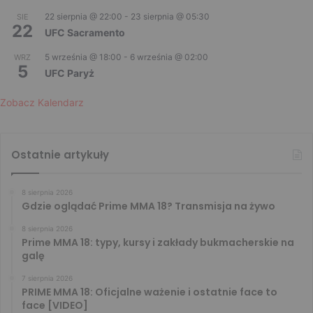
22 sierpnia @ 22:00
-
23 sierpnia @ 05:30
SIE
22
UFC Sacramento
5 września @ 18:00
-
6 września @ 02:00
WRZ
5
UFC Paryż
Zobacz Kalendarz
Ostatnie artykuły
8 sierpnia 2026
Gdzie oglądać Prime MMA 18? Transmisja na żywo
8 sierpnia 2026
Prime MMA 18: typy, kursy i zakłady bukmacherskie na
galę
7 sierpnia 2026
PRIME MMA 18: Oficjalne ważenie i ostatnie face to
face [VIDEO]