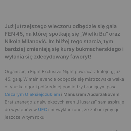
Już jutrzejszego wieczoru odbędzie się gala
FEN 45, na której spotkają się „Wielki Bu” oraz
Nikola Milanović. Im bliżej tego starcia, tym
bardziej zmieniają się kursy bukmacherskiego i
wyłania się zdecydowany faworyt!
Organizacja Fight Exclusive Night powraca z kolejną, już
45. galą. W main evencie odbędzie się mistrzowska walka
o tytuł kategorii półśredniej pomiędzy broniącym pasa
Cezarym Oleksiejczukiem
i
Manusrem Abdurzakovem
.
Brat znanego z największych aren „Husarza” sam aspiruje
do występów w
UFC
i niewykluczone, że zobaczymy go
jeszcze w tym roku.