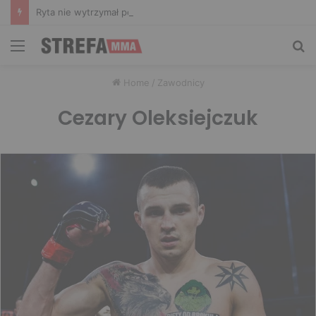
Ryta nie wytrzymał po zachowaniu Murańskiego. Mocne słowa Żołnierza
Menu
Sz
Home
/
Zawodnicy
Cezary Oleksiejczuk