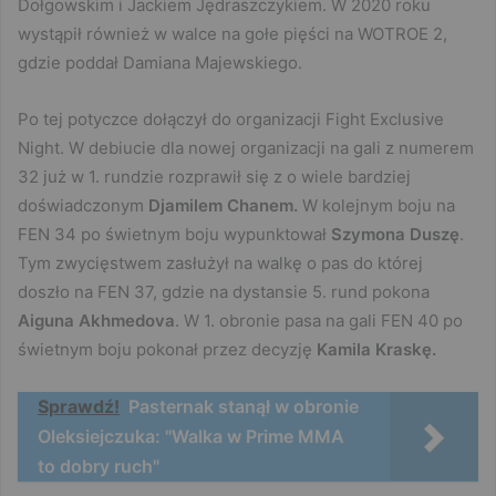
Dołgowskim i Jackiem Jędraszczykiem. W 2020 roku
wystąpił również w walce na gołe pięści na WOTROE 2,
gdzie poddał Damiana Majewskiego.
Po tej potyczce dołączył do organizacji Fight Exclusive
Night. W debiucie dla nowej organizacji na gali z numerem
32 już w 1. rundzie rozprawił się z o wiele bardziej
doświadczonym
Djamilem Chanem.
W kolejnym boju na
FEN 34 po świetnym boju wypunktował
Szymona Duszę
.
Tym zwycięstwem zasłużył na walkę o pas do której
doszło na FEN 37, gdzie na dystansie 5. rund pokona
Aiguna Akhmedova
. W 1. obronie pasa na gali FEN 40 po
świetnym boju pokonał przez decyzję
Kamila Kraskę.
Sprawdź!
Pasternak stanął w obronie
Oleksiejczuka: "Walka w Prime MMA
to dobry ruch"