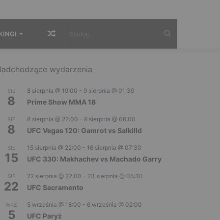
Losowy
Szukaj...
KINGI
artykuł
adchodzące wydarzenia
8 sierpnia @ 19:00
-
9 sierpnia @ 01:30
SIE
8
Prime Show MMA 18
8 sierpnia @ 22:00
-
9 sierpnia @ 06:00
SIE
8
UFC Vegas 120: Gamrot vs Salkilld
15 sierpnia @ 22:00
-
16 sierpnia @ 07:30
SIE
15
UFC 330: Makhachev vs Machado Garry
22 sierpnia @ 22:00
-
23 sierpnia @ 05:30
SIE
22
UFC Sacramento
5 września @ 18:00
-
6 września @ 02:00
WRZ
5
UFC Paryż