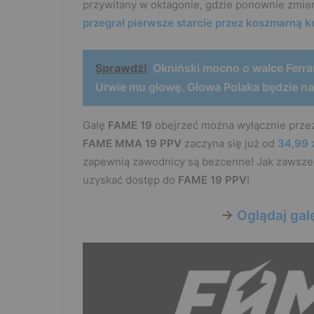
przywitany w oktagonie, gdzie ponownie zmier
przegrał pierwsze starcie przez koszmarną k
Sprawdź!
Okniński mocno o walce Ferrar
Urwie mu głowę. Głowa Polaka będzie na
Galę
FAME 19
obejrzeć można wyłącznie prz
FAME MMA 19 PPV
zaczyna się już od
34,99 
zapewnią zawodnicy są bezcenne! Jak zawsze d
uzyskać dostęp do
FAME 19 PPV
!
->
Oglądaj gal