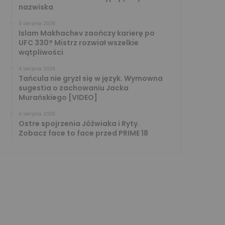
nazwiska
5 sierpnia 2026
Islam Makhachev zaończy karierę po
UFC 330? Mistrz rozwiał wszelkie
wątpliwości
4 sierpnia 2026
Tańcula nie gryzł się w język. Wymowna
sugestia o zachowaniu Jacka
Murańskiego [VIDEO]
4 sierpnia 2026
Ostre spojrzenia Jóźwiaka i Ryty.
Zobacz face to face przed PRIME 18