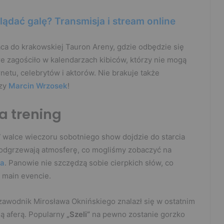
ądać galę? Transmisja i stream online
aca do krakowskiej Tauron Areny, gdzie odbędzie się
e zagościło w kalendarzach kibiców, którzy nie mogą
etu, celebrytów i aktorów. Nie brakuje także
czy
Marcin Wrzosek
!
a trening
W walce wieczoru sobotniego show dojdzie do starcia
 podgrzewają atmosferę, co mogliśmy zobaczyć na
la
. Panowie nie szczędzą sobie cierpkich słów, co
 main evencie.
zawodnik Mirosława Oknińskiego znalazł się w ostatnim
ną aferą. Popularny
„Szeli”
na pewno zostanie gorzko