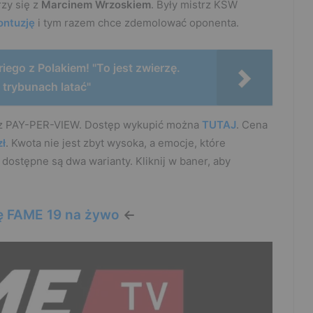
zy się z
Marcinem Wrzoskiem
. Były mistrz KSW
ontuzję
i tym razem chce zdemolować oponenta.
iego z Polakiem! "To jest zwierzę.
 trybunach latać"
ez PAY-PER-VIEW. Dostęp wykupić można
TUTAJ
. Cena
zł
. Kwota nie jest zbyt wysoka, a emocje, które
ostępne są dwa warianty. Kliknij w baner, aby
ę FAME 19 na żywo
<-