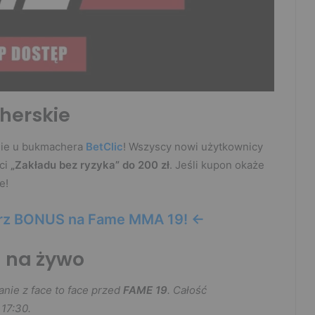
herskie
nie u bukmachera
BetClic
! Wszyscy nowi użytkownicy
ci
„Zakładu bez ryzyka” do 200 zł
. Jeśli kupon okaże
e!
erz BONUS na Fame MMA 19! <-
a na żywo
nie z face to face przed
FAME 19
. Całość
 17:30.