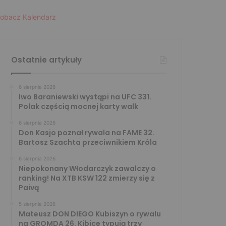
obacz Kalendarz
Ostatnie artykuły
6 sierpnia 2026
Iwo Baraniewski wystąpi na UFC 331.
Polak częścią mocnej karty walk
6 sierpnia 2026
Don Kasjo poznał rywala na FAME 32.
Bartosz Szachta przeciwnikiem Króla
6 sierpnia 2026
Niepokonany Włodarczyk zawalczy o
ranking! Na XTB KSW 122 zmierzy się z
Paivą
5 sierpnia 2026
Mateusz DON DIEGO Kubiszyn o rywalu
na GROMDA 26. Kibice typują trzy