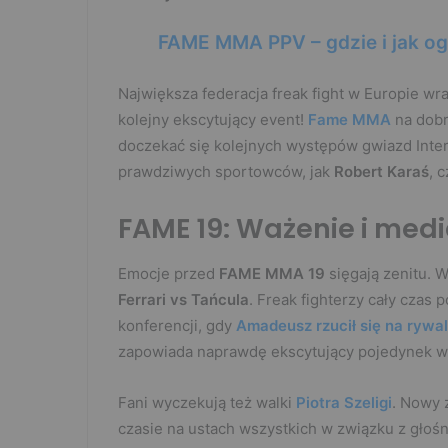
FAME MMA PPV – gdzie i jak ogl
Największa federacja freak fight w Europie wr
kolejny ekscytujący event!
Fame MMA
na dobr
doczekać się kolejnych występów gwiazd Intern
prawdziwych sportowców, jak
Robert Karaś
, 
FAME 19: Ważenie i medi
Emocje przed
FAME MMA 19
sięgają zenitu. 
Ferrari vs Tańcula
. Freak fighterzy cały czas
konferencji, gdy
Amadeusz rzucił się na rywa
zapowiada naprawdę ekscytujący pojedynek w
Fani wyczekują też walki
Piotra Szeligi
. Nowy 
czasie na ustach wszystkich w związku z głoś