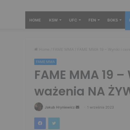
HOME
KSW
UFC
FEN
BOKS
Home
/
FAME MMA
/
FAME MMA 19 – Wyniki i ce
FAME MMA
FAME MMA 19 – 
ważenia NA ŻY
Send
Jakub Hryniewicz
1 września 2023
an
Facebook
Twitter
email