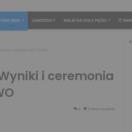
FAME MMA
ZAWODNICY
WALKI NA GOŁE PIĘŚCI
RAN
N
remonia ważenia NA ŻYWO
Wyniki i ceremonia
WO
0
2 minut czytania