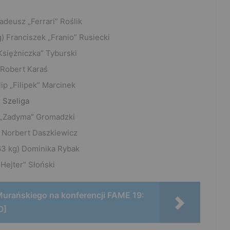
adeusz „Ferrari” Roślik
g) Franciszek „Franio” Rusiecki
Księżniczka” Tyburski
 Robert Karaś
lip „Filipek” Marcinek
r Szeliga
z „Zadyma” Gromadzki
) Norbert Daszkiewicz
(63 kg) Dominika Rybak
„Hejter” Słoński
Murańskiego na konferencji FAME 19:
O]