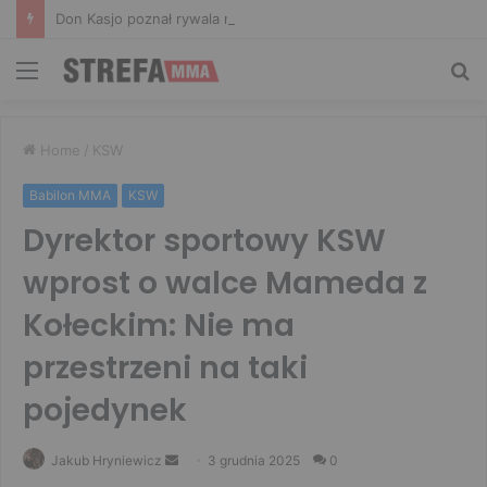
Don Kasjo poznał rywala na FAME 32. Bartosz Szachta przeciwnikiem Króla
Menu
Sz
Home
/
KSW
Babilon MMA
KSW
Dyrektor sportowy KSW
wprost o walce Mameda z
Kołeckim: Nie ma
przestrzeni na taki
pojedynek
Send
Jakub Hryniewicz
3 grudnia 2025
0
an