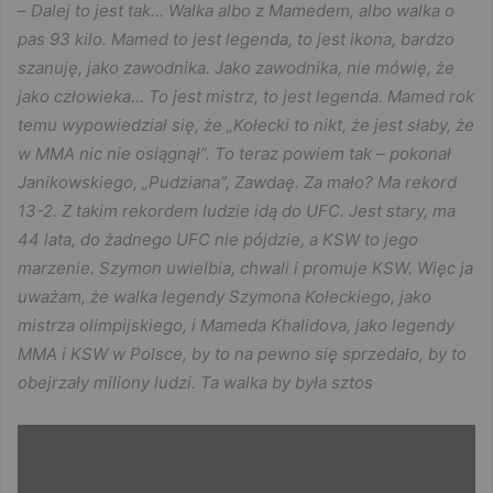
–
Dalej to jest tak… Walka albo z Mamedem, albo walka o
pas 93 kilo. Mamed to jest legenda, to jest ikona, bardzo
szanuję, jako zawodnika. Jako zawodnika, nie mówię, że
jako człowieka… To jest mistrz, to jest legenda. Mamed rok
temu wypowiedział się, że „Kołecki to nikt, że jest słaby, że
w MMA nic nie osiągnął”. To teraz powiem tak – pokonał
Janikowskiego, „Pudziana”, Zawdaę. Za mało? Ma rekord
13-2. Z takim rekordem ludzie idą do UFC. Jest stary, ma
44 lata, do żadnego UFC nie pójdzie, a KSW to jego
marzenie. Szymon uwielbia, chwali i promuje KSW. Więc ja
uważam, że walka legendy Szymona Kołeckiego, jako
mistrza olimpijskiego, i Mameda Khalidova, jako legendy
MMA i KSW w Polsce, by to na pewno się sprzedało, by to
obejrzały miliony ludzi. Ta walka by była sztos