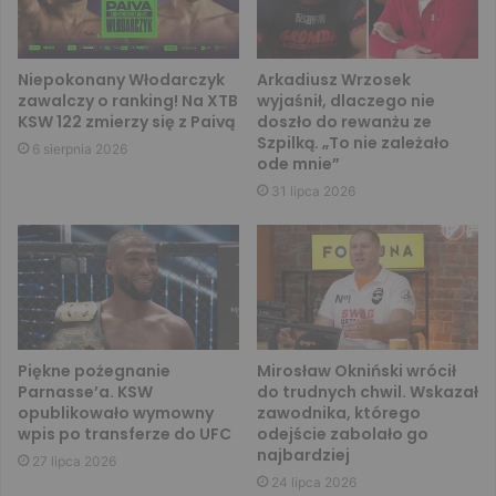
Niepokonany Włodarczyk
Arkadiusz Wrzosek
zawalczy o ranking! Na XTB
wyjaśnił, dlaczego nie
KSW 122 zmierzy się z Paivą
doszło do rewanżu ze
Szpilką. „To nie zależało
6 sierpnia 2026
ode mnie”
31 lipca 2026
Piękne pożegnanie
Mirosław Okniński wrócił
Parnasse’a. KSW
do trudnych chwil. Wskazał
opublikowało wymowny
zawodnika, którego
wpis po transferze do UFC
odejście zabolało go
najbardziej
27 lipca 2026
24 lipca 2026