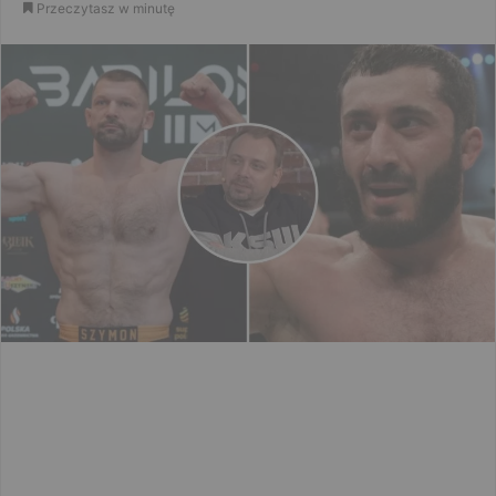
Przeczytasz w minutę
email