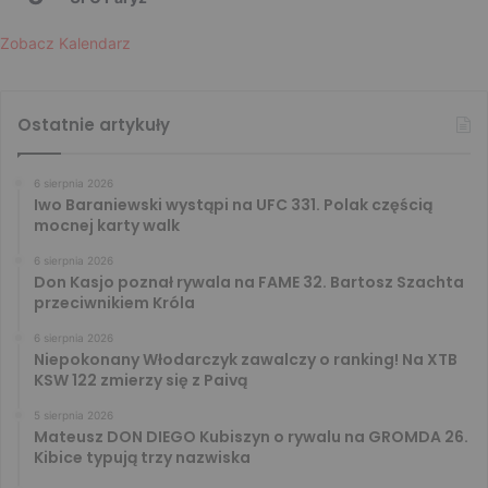
Zobacz Kalendarz
Ostatnie artykuły
6 sierpnia 2026
Iwo Baraniewski wystąpi na UFC 331. Polak częścią
mocnej karty walk
6 sierpnia 2026
Don Kasjo poznał rywala na FAME 32. Bartosz Szachta
przeciwnikiem Króla
6 sierpnia 2026
Niepokonany Włodarczyk zawalczy o ranking! Na XTB
KSW 122 zmierzy się z Paivą
5 sierpnia 2026
Mateusz DON DIEGO Kubiszyn o rywalu na GROMDA 26.
Kibice typują trzy nazwiska