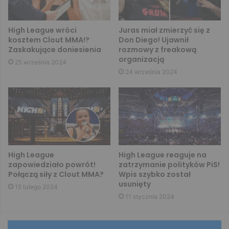
High League wróci
Juras miał zmierzyć się z
kosztem Clout MMA!?
Don Diego! Ujawnił
Zaskakujące doniesienia
rozmowy z freakową
organizacją
25 września 2024
24 września 2024
High League
High League reaguje na
zapowiedziało powrót!
zatrzymanie polityków PiS!
Połączą siły z Clout MMA?
Wpis szybko został
usunięty
15 lutego 2024
11 stycznia 2024