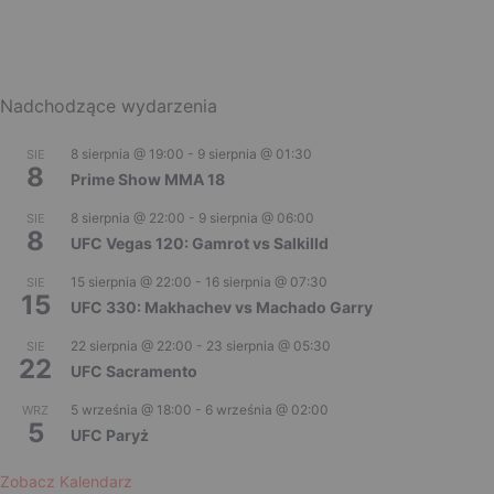
Nadchodzące wydarzenia
8 sierpnia @ 19:00
-
9 sierpnia @ 01:30
SIE
8
Prime Show MMA 18
8 sierpnia @ 22:00
-
9 sierpnia @ 06:00
SIE
8
UFC Vegas 120: Gamrot vs Salkilld
15 sierpnia @ 22:00
-
16 sierpnia @ 07:30
SIE
15
UFC 330: Makhachev vs Machado Garry
22 sierpnia @ 22:00
-
23 sierpnia @ 05:30
SIE
22
UFC Sacramento
5 września @ 18:00
-
6 września @ 02:00
WRZ
5
UFC Paryż
Zobacz Kalendarz