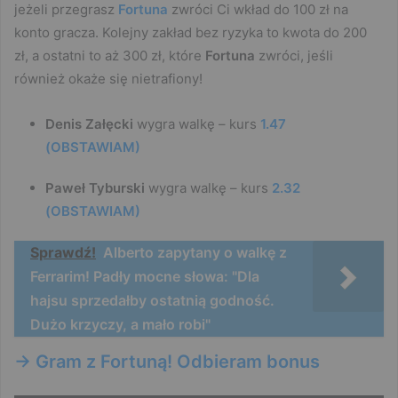
jeżeli przegrasz
Fortuna
zwróci Ci wkład do 100 zł na
konto gracza. Kolejny zakład bez ryzyka to kwota do 200
zł, a ostatni to aż 300 zł, które
Fortuna
zwróci, jeśli
również okaże się nietrafiony!
Denis Załęcki
wygra walkę – kurs
1.47
(OBSTAWIAM)
Paweł Tyburski
wygra walkę – kurs
2.32
(OBSTAWIAM)
Sprawdź!
Alberto zapytany o walkę z
Ferrarim! Padły mocne słowa: "Dla
hajsu sprzedałby ostatnią godność.
Dużo krzyczy, a mało robi"
-> Gram z Fortuną! Odbieram bonus