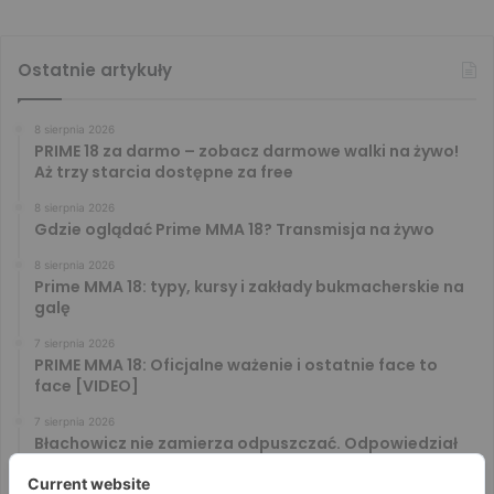
Ostatnie artykuły
8 sierpnia 2026
PRIME 18 za darmo – zobacz darmowe walki na żywo!
Aż trzy starcia dostępne za free
8 sierpnia 2026
Gdzie oglądać Prime MMA 18? Transmisja na żywo
8 sierpnia 2026
Prime MMA 18: typy, kursy i zakłady bukmacherskie na
galę
7 sierpnia 2026
PRIME MMA 18: Oficjalne ważenie i ostatnie face to
face [VIDEO]
7 sierpnia 2026
Błachowicz nie zamierza odpuszczać. Odpowiedział
na słowa Whittakera!