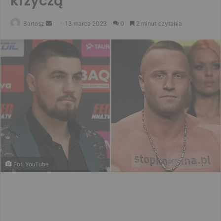
krzyczą”
Send
Bartosz
13 marca 2023
0
2 minut czytania
an
email
Fot. YouTube