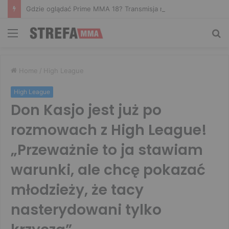
Gdzie oglądać Prime MMA 18? Transmisja na żywo
Menu
Sz
Home
/
High League
High League
Don Kasjo jest już po
rozmowach z High League!
„Przeważnie to ja stawiam
warunki, ale chcę pokazać
młodzieży, że tacy
nasterydowani tylko