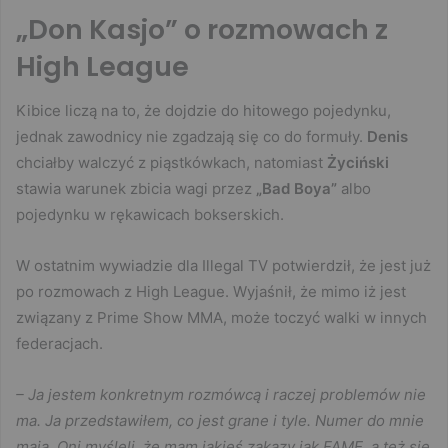
„Don Kasjo” o rozmowach z
High League
Kibice liczą na to, że dojdzie do hitowego pojedynku,
jednak zawodnicy nie zgadzają się co do formuły.
Denis
chciałby walczyć z piąstkówkach, natomiast
Życiński
stawia warunek zbicia wagi przez
„Bad Boya”
albo
pojedynku w rękawicach bokserskich.
W ostatnim wywiadzie dla Illegal TV potwierdził, że jest już
po rozmowach z High League. Wyjaśnił, że mimo iż jest
związany z Prime Show MMA, może toczyć walki w innych
federacjach.
– Ja jestem konkretnym rozmówcą i raczej problemów nie
ma. Ja przedstawiłem, co jest grane i tyle. Numer do mnie
mają. Oni myśleli, że mam jakieś zakazy jak FAME, a też się