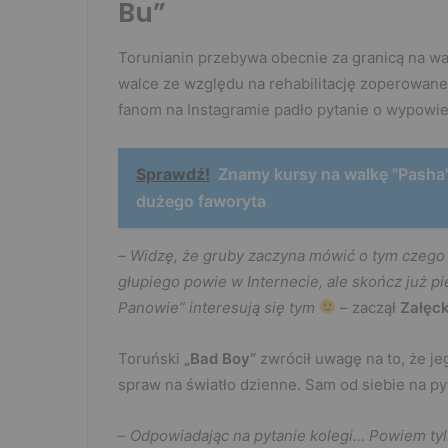
Bu”
Torunianin przebywa obecnie za granicą na w
walce ze względu na rehabilitację zoperowanej
fanom na Instagramie padło pytanie o wypowi
Sprawdź!
Znamy kursy na walkę "Pasha"
dużego faworyta
–
Widzę, że gruby zaczyna mówić o tym czego 
głupiego powie w Internecie, ale skończ już pi
Panowie” interesują się tym
– zaczął
Załęck
Toruński
„Bad Boy”
zwrócił uwagę na to, że j
spraw na światło dzienne. Sam od siebie na py
–
Odpowiadając na pytanie kolegi… Powiem tylk