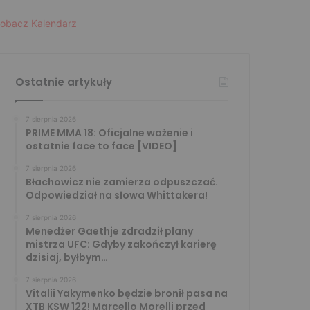
obacz Kalendarz
Ostatnie artykuły
7 sierpnia 2026
PRIME MMA 18: Oficjalne ważenie i
ostatnie face to face [VIDEO]
7 sierpnia 2026
Błachowicz nie zamierza odpuszczać.
Odpowiedział na słowa Whittakera!
7 sierpnia 2026
Menedżer Gaethje zdradził plany
mistrza UFC: Gdyby zakończył karierę
dzisiaj, byłbym…
7 sierpnia 2026
Vitalii Yakymenko będzie bronił pasa na
XTB KSW 122! Marcello Morelli przed