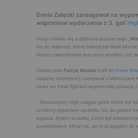
Denis Załęcki zareagował na wypow
wspominał wydarzenia z 3. gali
Hig
Długo mówiło się o debiucie popularnego
„Wie
mu do federacji, której twarzą był Malik Mont
Między zawodnikami jest spory konflikt i już d
Ostatecznie
Patryk Masiak
trafił do
Prime S
ostatniej konferencji rozmawiał z Mateuszem 
twarz we freak fightach wspomniała sytuację z
– Nieszczęsny High League gdzie Denis był es
urodziny spędziłem na dołku. No, bo gdzieś na
wypada. Byłem na dołku, Denis był odwieziony
powiedziałem. Minął rok, jak to ja dążyłem do wa