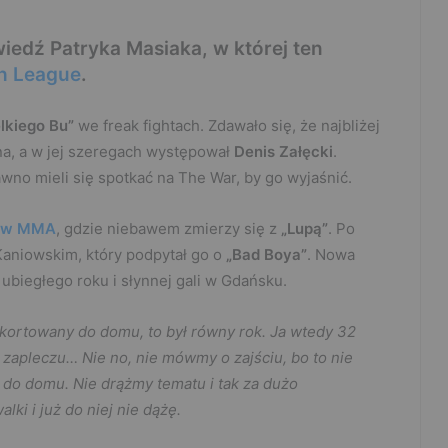
iedź Patryka Masiaka, w której ten
h League
.
lkiego Bu”
we freak fightach. Zdawało się, że najbliżej
ana, a w jej szeregach występował
Denis Załęcki
.
awno mieli się spotkać na The War, by go wyjaśnić.
how MMA
, gdzie niebawem zmierzy się z
„Lupą”
. Po
Kaniowskim, który podpytał go o
„Bad Boya”
. Nowa
 ubiegłego roku i słynnej gali w Gdańsku.
kortowany do domu, to był równy rok. Ja wtedy 32
 zapleczu… Nie no, nie mówmy o zajściu, bo to nie
 do domu. Nie drążmy tematu i tak za dużo
lki i już do niej nie dążę.