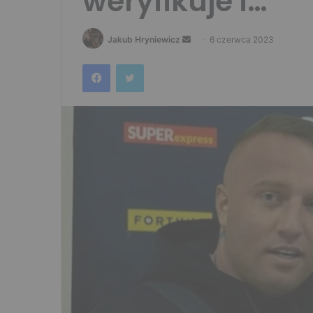
weryfikuje i…”
Send
Jakub Hryniewicz
6 czerwca 2023
an
Facebook
Twitter
email