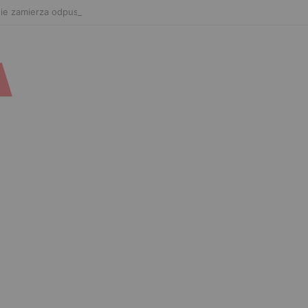
ie zamierza odpuszczać. Odpowiedział na słowa Whittakera!