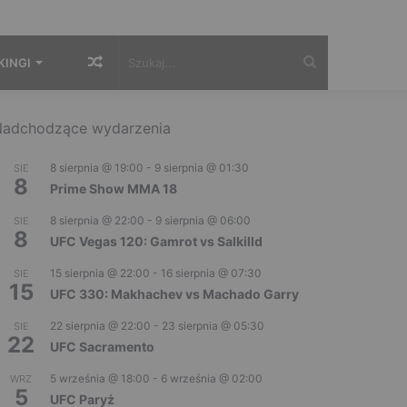
Losowy
Szukaj...
KINGI
artykuł
adchodzące wydarzenia
8 sierpnia @ 19:00
-
9 sierpnia @ 01:30
SIE
8
Prime Show MMA 18
8 sierpnia @ 22:00
-
9 sierpnia @ 06:00
SIE
8
UFC Vegas 120: Gamrot vs Salkilld
15 sierpnia @ 22:00
-
16 sierpnia @ 07:30
SIE
15
UFC 330: Makhachev vs Machado Garry
22 sierpnia @ 22:00
-
23 sierpnia @ 05:30
SIE
22
UFC Sacramento
5 września @ 18:00
-
6 września @ 02:00
WRZ
5
UFC Paryż