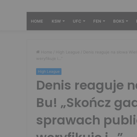
HOME
KSW
UFC
FEN
BOKS
Home
/
High League
/
Denis reaguje na słowa Wiel
weryfikuje i…”
High League
Denis reaguje n
Bu! „Skończ gad
sprawach public