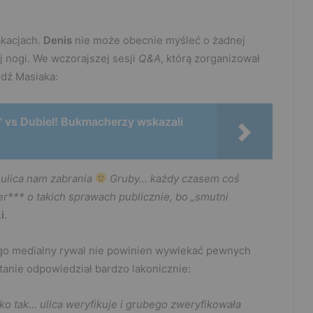
akacjach.
Denis
nie może obecnie myśleć o żadnej
 nogi. We wczorajszej sesji
Q&A
, którą zorganizował
edź Masiaka:
 vs Dubiel! Bukmacherzy wskazali
ulica nam zabrania
Gruby… każdy czasem coś
er*** o takich sprawach publicznie, bo „smutni
i
.
ego medialny rywal nie powinien wywlekać pewnych
tanie odpowiedział bardzo lakonicznie:
o tak… ulica weryfikuje i grubego zweryfikowała