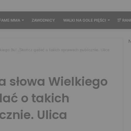
FAME MMA
ZAWODNICY
WALKI NA GOŁE PIĘŚCI
RAN
N
kiego Bu! „Skończ gadać o takich sprawach publicznie. Ulica
a słowa Wielkiego
ać o takich
znie. Ulica