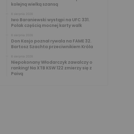
kolejną wielką szansą
6 sierpnia 2026
Iwo Baraniewski wystąpi na UFC 331.
Polak częścią mocnej karty walk
6 sierpnia 2026
Don Kasjo poznał rywala na FAME 32.
Bartosz Szachta przeciwnikiem Króla
6 sierpnia 2026
Niepokonany Włodarczyk zawalczy o
ranking! Na XTB KSW 122 zmierzy się z
Paivą