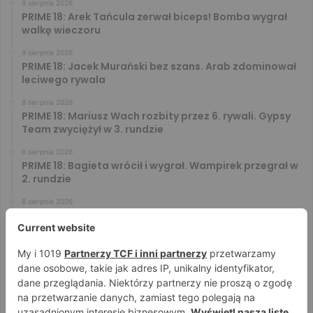
9 sierpnia 2026
PRIME 18: Arek Tańcula zerwał biceps! Bomba wygrał
walkę wieczoru
9 sierpnia 2026
PRIME 18: Jacek Murański bez szans. Arab zdominował
leciwego rywala
8 sierpnia 2026
PRIME 18: Mariusz Wach rozbity przez 6. rywali. Gypsy
Team zwyciężył w 3. rundzie
8 sierpnia 2026
PRIME 18: Bagieta wrócił i wygrał. Wampirek przegrał w
2. rundzie
8 sierpnia 2026
PRIME 18: Ryta rozbił Jóźwiaka na pełnym dystansie.
Wsparcie Murana nie wystarczyło
8 sierpnia 2026
PRIME 18 za darmo – zobacz darmowe walki na żywo!
Aż trzy starcia dostępne za free
8 sierpnia 2026