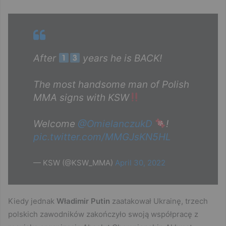
After
years he is BACK!
The most handsome man of Polish
MMA signs with KSW
Welcome
@OmielanczukD
!
pic.twitter.com/MMGJsKN5HL
— KSW (@KSW_MMA)
April 30, 2022
Kiedy jednak
Władimir Putin
zaatakował Ukrainę, trzech
polskich zawodników zakończyło swoją współpracę z