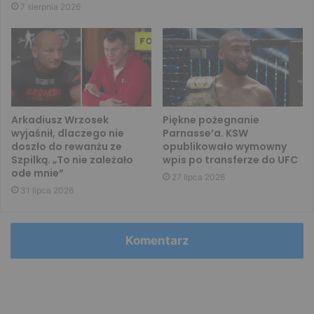
7 sierpnia 2026
Arkadiusz Wrzosek
Piękne pożegnanie
wyjaśnił, dlaczego nie
Parnasse’a. KSW
doszło do rewanżu ze
opublikowało wymowny
Szpilką. „To nie zależało
wpis po transferze do UFC
ode mnie”
27 lipca 2026
31 lipca 2026
Komentarz