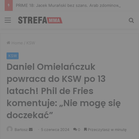
PRIME 18: Jacek Murański bez szans. Arab zdominował leciwego rywala
Menu
Sz
Home
/
KSW
KSW
Daniel Omielańczuk
powraca do KSW po 13
latach! Phil de Fries
komentuje: „Nie mogę się
doczekać”
Send
Bartosz
5 czerwca 2024
0
Przeczytasz w minutę
an