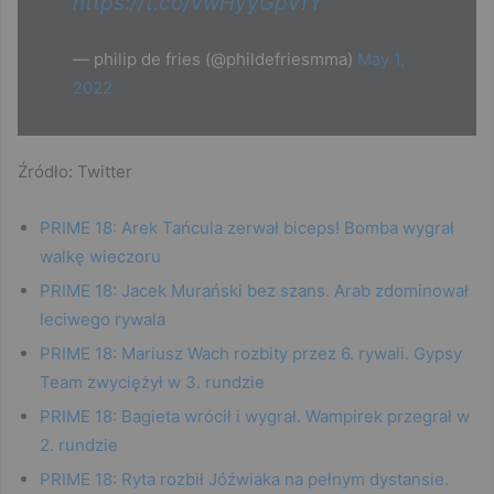
https://t.co/vwHyyGpVfY
— philip de fries (@phildefriesmma)
May 1,
2022
Źródło: Twitter
PRIME 18: Arek Tańcula zerwał biceps! Bomba wygrał
walkę wieczoru
PRIME 18: Jacek Murański bez szans. Arab zdominował
leciwego rywala
PRIME 18: Mariusz Wach rozbity przez 6. rywali. Gypsy
Team zwyciężył w 3. rundzie
PRIME 18: Bagieta wrócił i wygrał. Wampirek przegrał w
2. rundzie
PRIME 18: Ryta rozbił Jóźwiaka na pełnym dystansie.