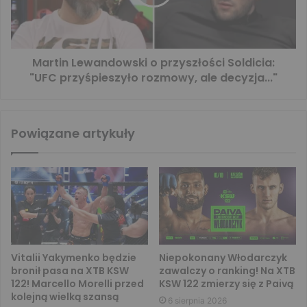
Martin Lewandowski o przyszłości Soldicia:
"UFC przyśpieszyło rozmowy, ale decyzja..."
Powiązane artykuły
Vitalii Yakymenko będzie
Niepokonany Włodarczyk
bronił pasa na XTB KSW
zawalczy o ranking! Na XTB
122! Marcello Morelli przed
KSW 122 zmierzy się z Paivą
kolejną wielką szansą
6 sierpnia 2026