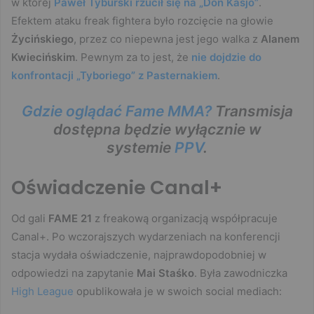
w której
Paweł Tyburski rzucił się na „Don Kasjo”
.
Efektem ataku freak fightera było rozcięcie na głowie
Życińskiego
, przez co niepewna jest jego walka z
Alanem
Kwiecińskim
. Pewnym za to jest, że
nie dojdzie do
konfrontacji „Tyboriego” z Pasternakiem
.
Gdzie oglądać Fame MMA?
Transmisja
dostępna będzie wyłącznie w
systemie
PPV
.
Oświadczenie Canal+
Od gali
FAME 21
z freakową organizacją współpracuje
Canal+. Po wczorajszych wydarzeniach na konferencji
stacja wydała oświadczenie, najprawdopodobniej w
odpowiedzi na zapytanie
Mai Staśko
. Była zawodniczka
High League
opublikowała je w swoich social mediach: