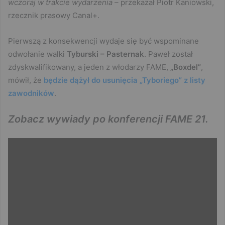
wczoraj w trakcie wydarzenia –
przekazał Piotr Kaniowski,
rzecznik prasowy Canal+.
Pierwszą z konsekwencji wydaje się być wspominane
odwołanie walki
Tyburski – Pasternak
. Paweł został
zdyskwalifikowany, a jeden z włodarzy FAME,
„Boxdel”
,
mówił, że
będzie dążył do usunięcia „Tyboriego” z listy
zawodników
.
Zobacz wywiady po konferencji FAME 21.