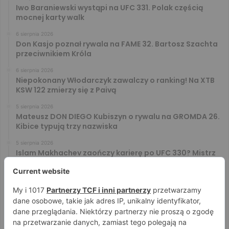
Iwo Baraniewski wystąpi na UFC 331. Polak częścią
mocnej karty walk
6 sierpnia 2026
Don Kasjo poznał rywala na FAME 32. Bartosz Szachta
przeciwnikiem Króla
6 sierpnia 2026
Niepokonany Włodarczyk zawalczy o ranking! Na XTB
KSW 122 zmierzy się z Paivą
5 sierpnia 2026
Mateusz DON DIEGO Kubiszyn o rywalu na GROMDA 26.
Kibice typują trzy nazwiska
5 sierpnia 2026
Islam Makhachev zaończy karierę po UFC 330? Mistrz
rozwiał wszelkie wątpliwości
4 sierpnia 2026
Tańcula nie gryzł się w język. Wymowna sugestia o
zachowaniu Jacka Murańskiego [VIDEO]
4 sierpnia 2026
Ostre spojrzenia Jóźwiaka i Ryty. Zobacz face to face