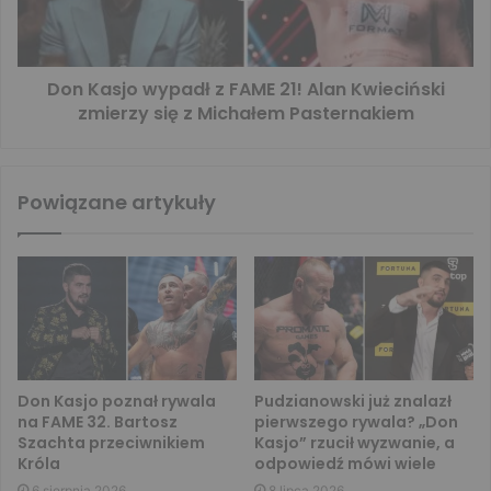
Don Kasjo wypadł z FAME 21! Alan Kwieciński
zmierzy się z Michałem Pasternakiem
Powiązane artykuły
Don Kasjo poznał rywala
Pudzianowski już znalazł
na FAME 32. Bartosz
pierwszego rywala? „Don
Szachta przeciwnikiem
Kasjo” rzucił wyzwanie, a
Króla
odpowiedź mówi wiele
6 sierpnia 2026
8 lipca 2026