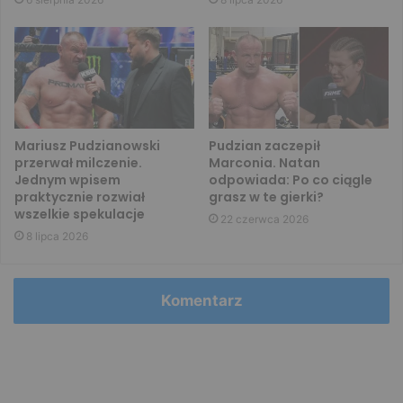
Mariusz Pudzianowski
Pudzian zaczepił
przerwał milczenie.
Marconia. Natan
Jednym wpisem
odpowiada: Po co ciągle
praktycznie rozwiał
grasz w te gierki?
wszelkie spekulacje
22 czerwca 2026
8 lipca 2026
Komentarz