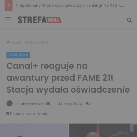
Niepokonany Włodarczyk zawalczy o ranking! Na XTB KSW 122 zmierzy się z Paivą
Menu
Sz
Home
/
FAME MMA
FAME MMA
Canal+ reaguje na
awantury przed FAME 21!
Stacja wydała oświadczenie
Send
Jakub Hryniewicz
14 maja 2024
0
an
Przeczytasz w minutę
email