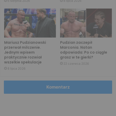
6 sierpnia 2026
8 lipca 2026
Mariusz Pudzianowski
Pudzian zaczepił
przerwał milczenie.
Marconia. Natan
Jednym wpisem
odpowiada: Po co ciągle
praktycznie rozwiał
grasz w te gierki?
wszelkie spekulacje
22 czerwca 2026
8 lipca 2026
Komentarz