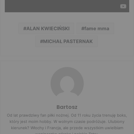
ALAN KWIECIŃSKI
fame mma
MICHAŁ PASTERNAK
Bartosz
Od lat prawdziwy fan piłki nożnej. Od 11 roku życia trenuję boks,
który jest moim hobby. W wolnym czasie podróżuje. Ulubiony
kierunek? Włochy i Francja, ale przede wszystkim uwielbiam
wspinaczkę górską i polskie Tatry.