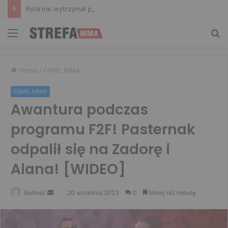
Ryta nie wytrzymał po zachowaniu Murańskiego. Mocne słowa Żołnierza
Menu
Sz
Home
/
FAME MMA
FAME MMA
Awantura podczas
programu F2F! Pasternak
odpalił się na Zadorę i
Alana! [WIDEO]
Send
Bartosz
20 września 2023
0
Mniej niż minutę
an
email