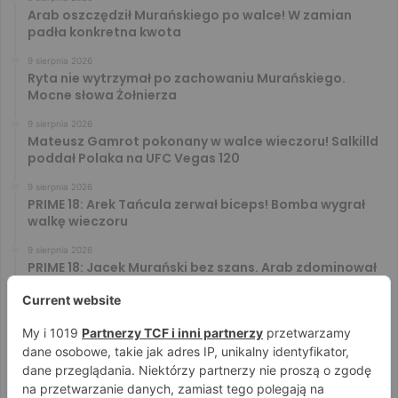
Arab oszczędził Murańskiego po walce! W zamian
padła konkretna kwota
9 sierpnia 2026
Ryta nie wytrzymał po zachowaniu Murańskiego.
Mocne słowa Żołnierza
9 sierpnia 2026
Mateusz Gamrot pokonany w walce wieczoru! Salkilld
poddał Polaka na UFC Vegas 120
9 sierpnia 2026
PRIME 18: Arek Tańcula zerwał biceps! Bomba wygrał
walkę wieczoru
9 sierpnia 2026
PRIME 18: Jacek Murański bez szans. Arab zdominował
leciwego rywala
8 sierpnia 2026
PRIME 18: Mariusz Wach rozbity przez 6. rywali. Gypsy
Team zwyciężył w 3. rundzie
8 sierpnia 2026
PRIME 18: Bagieta wrócił i wygrał. Wampirek przegrał w