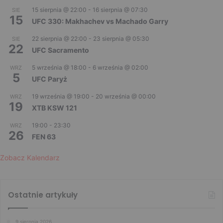
15 sierpnia @ 22:00
-
16 sierpnia @ 07:30
SIE
15
UFC 330: Makhachev vs Machado Garry
22 sierpnia @ 22:00
-
23 sierpnia @ 05:30
SIE
22
UFC Sacramento
5 września @ 18:00
-
6 września @ 02:00
WRZ
5
UFC Paryż
19 września @ 19:00
-
20 września @ 00:00
WRZ
19
XTB KSW 121
19:00
-
23:30
WRZ
26
FEN 63
Zobacz Kalendarz
Ostatnie artykuły
9 sierpnia 2026