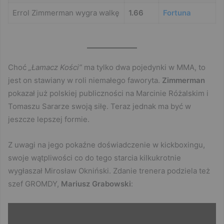
Errol Zimmerman wygra walkę
1.66
Fortuna
Choć
„Łamacz Kości”
ma tylko dwa pojedynki w MMA, to
jest on stawiany w roli niemałego faworyta.
Zimmerman
pokazał już polskiej publiczności na Marcinie Różalskim i
Tomaszu Sararze swoją siłę. Teraz jednak ma być w
jeszcze lepszej formie.
Z uwagi na jego pokaźne doświadczenie w kickboxingu,
swoje wątpliwości co do tego starcia kilkukrotnie
wygłaszał Mirosław Okniński. Zdanie trenera podziela też
szef GROMDY,
Mariusz Grabowski
: