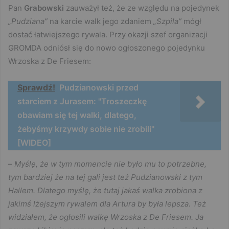
Pan
Grabowski
zauważył też, że ze względu na pojedynek
„Pudziana”
na karcie walk jego zdaniem
„Szpila”
mógł
dostać łatwiejszego rywala. Przy okazji szef organizacji
GROMDA odniósł się do nowo ogłoszonego pojedynku
Wrzoska z De Friesem:
Sprawdź!
Pudzianowski przed
starciem z Jurasem: "Troszeczkę
obawiam się tej walki, dlatego,
żebyśmy krzywdy sobie nie zrobili"
[WIDEO]
–
Myślę, że w tym momencie nie było mu to potrzebne,
tym bardziej że na tej gali jest też Pudzianowski z tym
Hallem. Dlatego myślę, że tutaj jakaś walka zrobiona z
jakimś lżejszym rywalem dla Artura by była lepsza. Też
widziałem, że ogłosili walkę Wrzoska z De Friesem. Ja