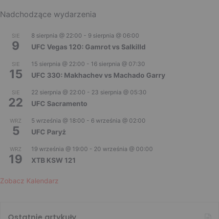
Nadchodzące wydarzenia
8 sierpnia @ 22:00
-
9 sierpnia @ 06:00
SIE
9
UFC Vegas 120: Gamrot vs Salkilld
15 sierpnia @ 22:00
-
16 sierpnia @ 07:30
SIE
15
UFC 330: Makhachev vs Machado Garry
22 sierpnia @ 22:00
-
23 sierpnia @ 05:30
SIE
22
UFC Sacramento
5 września @ 18:00
-
6 września @ 02:00
WRZ
5
UFC Paryż
19 września @ 19:00
-
20 września @ 00:00
WRZ
19
XTB KSW 121
Zobacz Kalendarz
Ostatnie artykuły