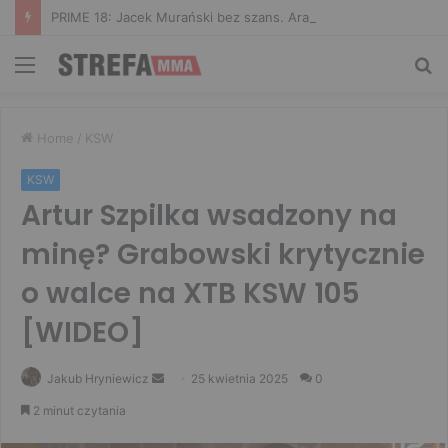
PRIME 18: Jacek Murański bez szans. Arab zdominował leciwego rywala
Menu
Sz
Home
/
KSW
KSW
Artur Szpilka wsadzony na
minę? Grabowski krytycznie
o walce na XTB KSW 105
[WIDEO]
Send
Jakub Hryniewicz
25 kwietnia 2025
0
an
2 minut czytania
email