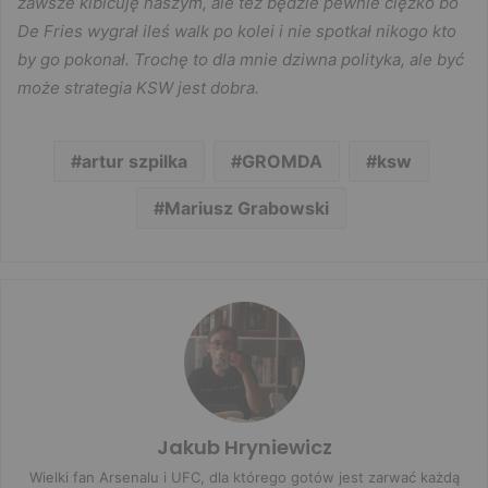
zawsze kibicuję naszym, ale też będzie pewnie ciężko bo
De Fries wygrał ileś walk po kolei i nie spotkał nikogo kto
by go pokonał. Trochę to dla mnie dziwna polityka, ale być
może strategia KSW jest dobra.
artur szpilka
GROMDA
ksw
Mariusz Grabowski
Jakub Hryniewicz
Wielki fan Arsenalu i UFC, dla którego gotów jest zarwać każdą