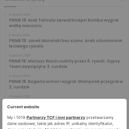
9 sierpnia 2026
PRIME 18: Arek Tańcula zerwał biceps! Bomba wygrał
walkę wieczoru
9 sierpnia 2026
PRIME 18: Jacek Murański bez szans. Arab zdominował
leciwego rywala
8 sierpnia 2026
PRIME 18: Mariusz Wach rozbity przez 6. rywali. Gypsy
Team zwyciężył w 3. rundzie
8 sierpnia 2026
PRIME 18: Bagieta wrócił i wygrał. Wampirek przegrał w
2. rundzie
8 sierpnia 2026
PRIME 18: Ryta rozbił Jóźwiaka na pełnym dystansie.
Wsparcie Murana nie wystarczyło
8 sierpnia 2026
PRIME 18 za darmo – zobacz darmowe walki na żywo!
Aż trzy starcia dostępne za free