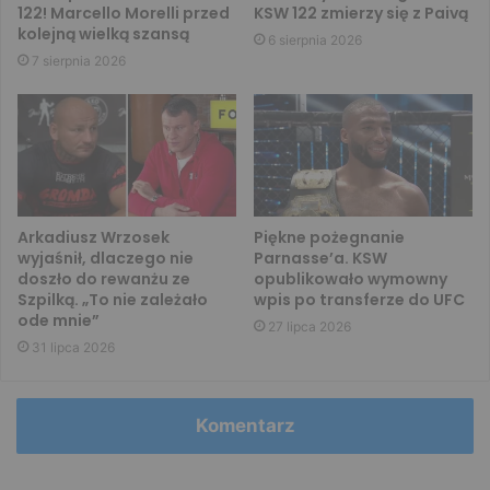
122! Marcello Morelli przed
KSW 122 zmierzy się z Paivą
kolejną wielką szansą
6 sierpnia 2026
7 sierpnia 2026
Arkadiusz Wrzosek
Piękne pożegnanie
wyjaśnił, dlaczego nie
Parnasse’a. KSW
doszło do rewanżu ze
opublikowało wymowny
Szpilką. „To nie zależało
wpis po transferze do UFC
ode mnie”
27 lipca 2026
31 lipca 2026
Komentarz