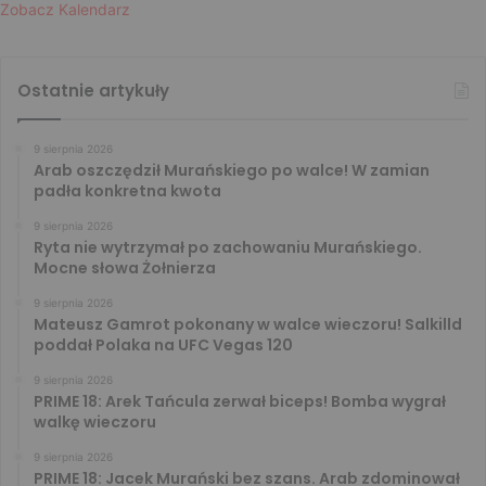
Zobacz Kalendarz
Ostatnie artykuły
9 sierpnia 2026
Arab oszczędził Murańskiego po walce! W zamian
padła konkretna kwota
9 sierpnia 2026
Ryta nie wytrzymał po zachowaniu Murańskiego.
Mocne słowa Żołnierza
9 sierpnia 2026
Mateusz Gamrot pokonany w walce wieczoru! Salkilld
poddał Polaka na UFC Vegas 120
9 sierpnia 2026
PRIME 18: Arek Tańcula zerwał biceps! Bomba wygrał
walkę wieczoru
9 sierpnia 2026
PRIME 18: Jacek Murański bez szans. Arab zdominował