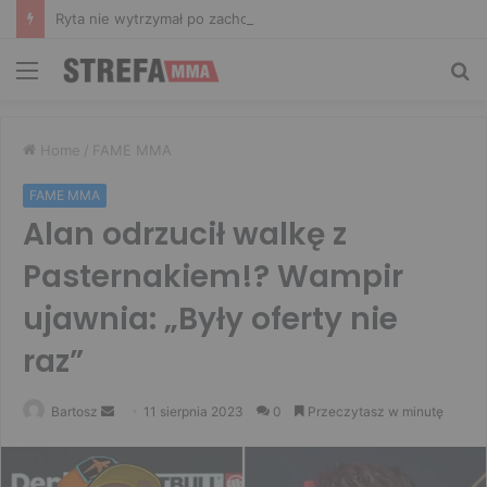
Ryta nie wytrzymał po zachowaniu Murańskiego. Mocne słowa Żołnierza
Menu
Sz
Home
/
FAME MMA
FAME MMA
Alan odrzucił walkę z
Pasternakiem!? Wampir
ujawnia: „Były oferty nie
raz”
Send
Bartosz
11 sierpnia 2023
0
Przeczytasz w minutę
an
email