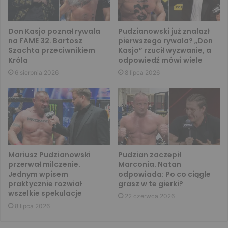
Don Kasjo poznał rywala
Pudzianowski już znalazł
na FAME 32. Bartosz
pierwszego rywala? „Don
Szachta przeciwnikiem
Kasjo” rzucił wyzwanie, a
Króla
odpowiedź mówi wiele
6 sierpnia 2026
8 lipca 2026
Mariusz Pudzianowski
Pudzian zaczepił
przerwał milczenie.
Marconia. Natan
Jednym wpisem
odpowiada: Po co ciągle
praktycznie rozwiał
grasz w te gierki?
wszelkie spekulacje
22 czerwca 2026
8 lipca 2026