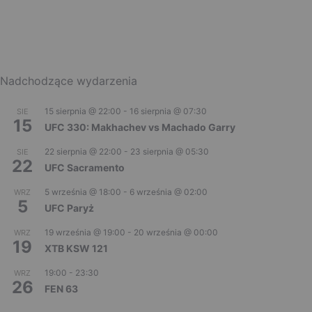
Nadchodzące wydarzenia
15 sierpnia @ 22:00
-
16 sierpnia @ 07:30
SIE
15
UFC 330: Makhachev vs Machado Garry
22 sierpnia @ 22:00
-
23 sierpnia @ 05:30
SIE
22
UFC Sacramento
5 września @ 18:00
-
6 września @ 02:00
WRZ
5
UFC Paryż
19 września @ 19:00
-
20 września @ 00:00
WRZ
19
XTB KSW 121
19:00
-
23:30
WRZ
26
FEN 63