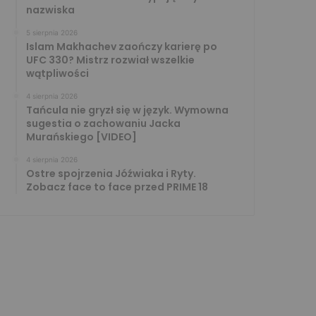
nazwiska
5 sierpnia 2026
Islam Makhachev zaończy karierę po
UFC 330? Mistrz rozwiał wszelkie
wątpliwości
4 sierpnia 2026
Tańcula nie gryzł się w język. Wymowna
sugestia o zachowaniu Jacka
Murańskiego [VIDEO]
4 sierpnia 2026
Ostre spojrzenia Jóźwiaka i Ryty.
Zobacz face to face przed PRIME 18