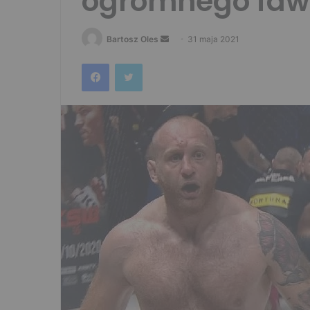
ogromnego faw
Send
Bartosz Oles
31 maja 2021
an
Facebook
Twitter
email