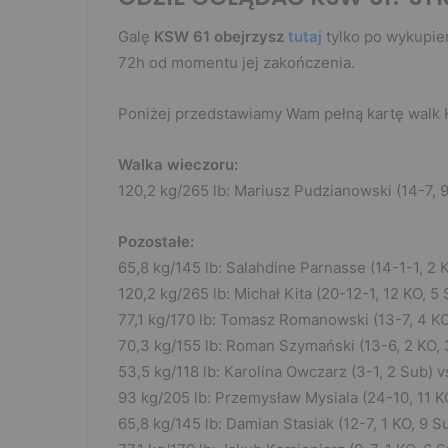
Galę
KSW 61 obejrzysz
tutaj
tylko po wykupien
72h od momentu jej zakończenia.
Poniżej przedstawiamy Wam pełną kartę walk 
Walka wieczoru:
120,2 kg/265 lb: Mariusz Pudzianowski (14-7, 9
Pozostałe:
65,8 kg/145 lb: Salahdine Parnasse (14-1-1, 2 K
120,2 kg/265 lb: Michał Kita (20-12-1, 12 KO, 5
77,1 kg/170 lb: Tomasz Romanowski (13-7, 4 KO,
70,3 kg/155 lb: Roman Szymański (13-6, 2 KO,
53,5 kg/118 lb: Karolina Owczarz (3-1, 2 Sub) v
93 kg/205 lb: Przemysław Mysiala (24-10, 11 KO,
65,8 kg/145 lb: Damian Stasiak (12-7, 1 KO, 9 S