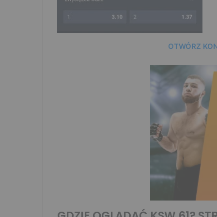
OTWÓRZ KON
GDZIE OGLĄDAĆ KSW 61? STR