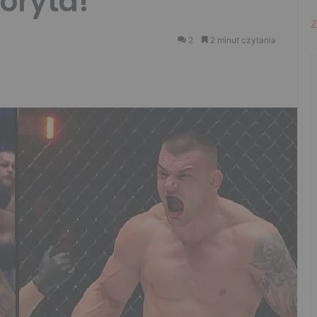
oryta!
Z
2
2 minut czytania