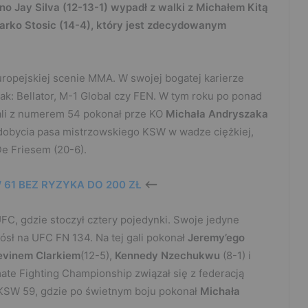
o Jay Silva (12-13-1) wypadł z walki z Michałem Kitą
arko Stosic (14-4), który jest zdecydowanym
opejskiej scenie MMA. W swojej bogatej karierze
 jak: Bellator, M-1 Global czy FEN. W tym roku po ponad
gali z numerem 54 pokonał prze KO
Michała Andryszaka
zdobycia pasa mistrzowskiego KSW w wadze ciężkiej,
De Friesem (20-6).
61 BEZ RYZYKA DO 200 ZŁ
<—
FC, gdzie stoczył cztery pojedynki. Swoje jedyne
ósł na UFC FN 134. Na tej gali pokonał
Jeremy’ego
evinem Clarkiem
(12-5),
Kennedy Nzechukwu
(8-1) i
mate Fighting Championship związał się z federacją
a KSW 59, gdzie po świetnym boju pokonał
Michała