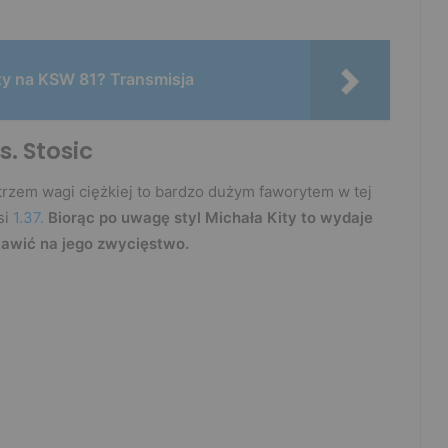
zy na KSW 81? Transmisja
. Stosic
trzem wagi ciężkiej to bardzo dużym faworytem w tej
si
1.37.
Biorąc po uwagę styl Michała Kity to wydaje
stawić na jego zwycięstwo.