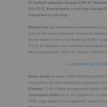
Za tydzień odbędzie się gala KSW 61. Niedawn
(20-12-1). Amerykanina w tym boju zastąpi D
faworytem w tym boju.
Michał Kita
jest prawdziwym weteranem na eur
walczył dla wielu świetnych organizacji takich
trzech latach powrócił do federacji KSW i na 
(21-9). W ubiegłym roku stanął przed szansą 
ale przegrał przez TKO w 2. rundzie z Philem 
—>
OBSTAW GALĘ KSW 
Darko Stosic
w latach 2018-2020 walczył dla U
zwycięstwo dla amerykańskiej organizacji odni
Kimbala
(17-9). Potem przegrywał kolejno z
D
Jamahalem Hillem
(8-0). Po zwolnieniu z Ulti
KSW. Jego debiut w tej organizacji zaliczył n