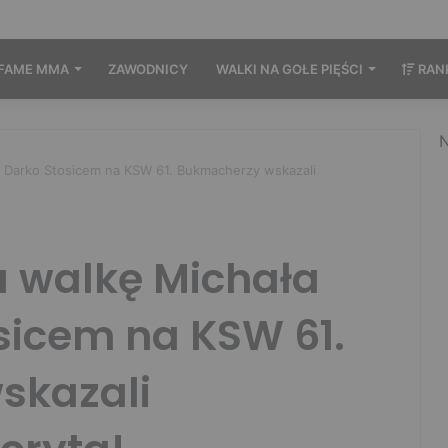
FAME MMA
ZAWODNICY
WALKI NA GOŁE PIĘŚCI
RAN
N
z Darko Stosicem na KSW 61. Bukmacherzy wskazali
 walkę Michała
osicem na KSW 61.
skazali