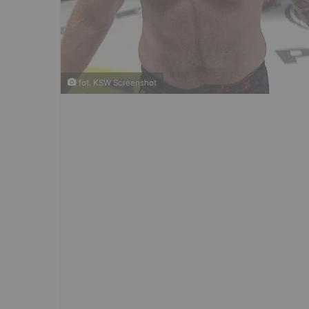
fot. KSW Screenshot