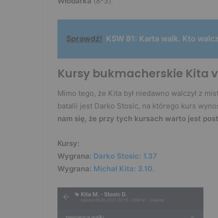
Włodarka
(8-3).
Sprawdź!
KSW 81: Karta walk. Kto walc
Kursy bukmacherskie Kita vs
Mimo tego, że Kita był niedawno walczył z mis
batalii jest Darko Stosic, na którego kurs wyno
nam się, że przy tych kursach warto jest po
Kursy:
Wygrana:
Darko Stosic: 1.37
Wygrana:
Michał Kita: 3.10.