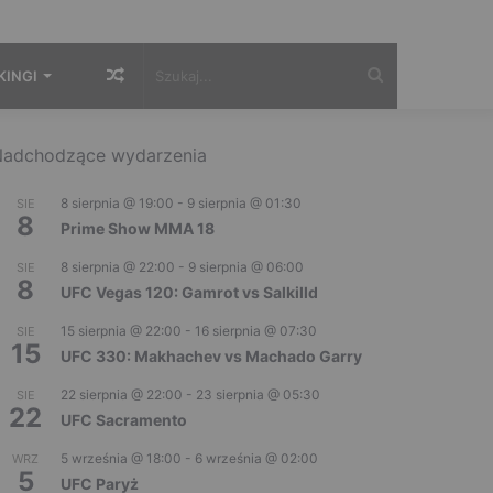
Losowy
Szukaj...
KINGI
artykuł
adchodzące wydarzenia
8 sierpnia @ 19:00
-
9 sierpnia @ 01:30
SIE
8
Prime Show MMA 18
8 sierpnia @ 22:00
-
9 sierpnia @ 06:00
SIE
8
UFC Vegas 120: Gamrot vs Salkilld
15 sierpnia @ 22:00
-
16 sierpnia @ 07:30
SIE
15
UFC 330: Makhachev vs Machado Garry
22 sierpnia @ 22:00
-
23 sierpnia @ 05:30
SIE
22
UFC Sacramento
5 września @ 18:00
-
6 września @ 02:00
WRZ
5
UFC Paryż