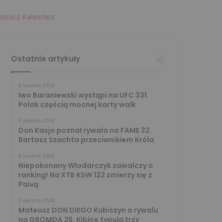
obacz Kalendarz
Ostatnie artykuły
6 sierpnia 2026
Iwo Baraniewski wystąpi na UFC 331.
Polak częścią mocnej karty walk
6 sierpnia 2026
Don Kasjo poznał rywala na FAME 32.
Bartosz Szachta przeciwnikiem Króla
6 sierpnia 2026
Niepokonany Włodarczyk zawalczy o
ranking! Na XTB KSW 122 zmierzy się z
Paivą
5 sierpnia 2026
Mateusz DON DIEGO Kubiszyn o rywalu
na GROMDA 26. Kibice typują trzy