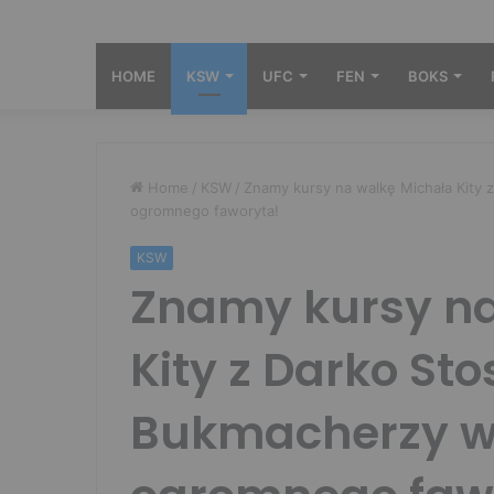
HOME
KSW
UFC
FEN
BOKS
Home
/
KSW
/
Znamy kursy na walkę Michała Kity 
ogromnego faworyta!
KSW
Znamy kursy na
Kity z Darko St
Bukmacherzy w