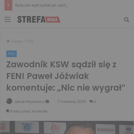
Ryta nie wytrzymał po zachowaniu Murańskiego. Mocne słowa Żołnierza
Menu
Sz
Home
/
FEN
FEN
Zawodnik KSW sądził się z
FEN! Paweł Jóźwiak
komentuje: „Nic nie wygrał”
Send
Jakub Hryniewicz
11 kwietnia 2024
0
an
Przeczytasz w minutę
email