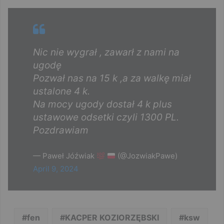
Nic nie wygrał , zawarł z nami na
ugodę
Pozwał nas na 15 k ,a za walkę miał
ustalone 4 k.
Na mocy ugody dostał 4 k plus
ustawowe odsetki czyli 1300 PL.
Pozdrawiam
— Paweł Jóźwiak
(@JozwiakPawe)
April 9, 2024
fen
KACPER KOZIORZĘBSKI
ksw