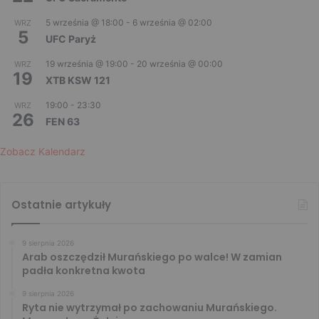
5 września @ 18:00
-
6 września @ 02:00
WRZ
5
UFC Paryż
19 września @ 19:00
-
20 września @ 00:00
WRZ
19
XTB KSW 121
19:00
-
23:30
WRZ
26
FEN 63
Zobacz Kalendarz
Ostatnie artykuły
9 sierpnia 2026
Arab oszczędził Murańskiego po walce! W zamian
padła konkretna kwota
9 sierpnia 2026
Ryta nie wytrzymał po zachowaniu Murańskiego.