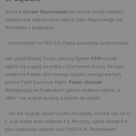
Wczoraj
Kacper Koziorzębski
na swoich social mediach
opublikował zdjęcie spod tablicy Sądu Rejonowego we
Wrocławiu z podpisem:
–
Koziorzębski vs FEN 2:0. Passa zwycięstw podtrzymana.
Jak ustalił Maciej Turski, obecny fighter
KSW
musiał
sądzić się o gażę za walkę z Szymonem Duszą. Na wpis
redaktora
Kanału Sportowego
szybko zareagował były
prezes Fight Exclusive Night,
Paweł Jóźwiak
.
Występujący na freakowych galach działacz napisał, iż
„Wiór” nie wygrał sprawy, a doszło do ugody:
– Nic nie wygrał, zawarł z nami na ugodę. Pozwał nas na 15
k, a za walkę miał ustalone 4 k. Na mocy ugody dostał 4 k
plus ustawowe odsetki czyli 1300 PLN. Pozdrawiam