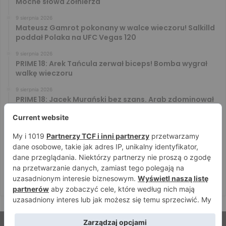
Mocne słowa Żołnierza
9 sierpnia 2026
Mateusz Gamrot pokonany w walce wieczoru! Salkilld
poddał Polaka na UFC Vegas 120
9 sierpnia 2026
PRIME 18: Arek Tańcula zerwał biceps! Bomba wygrał
walkę wieczoru
9 sierpnia 2026
PRIME 18: Jacek Murański bez szans. Arab zdominował
leciwego rywala
8 sierpnia 2026
PRIME 18: Mariusz Wach rozbity przez 6. rywali. Gypsy
Team zwyciężył w 3. rundzie
8 sierpnia 2026
PRIME 18: Bagieta wrócił i wygrał. Wampirek przegrał w
2. rundzie