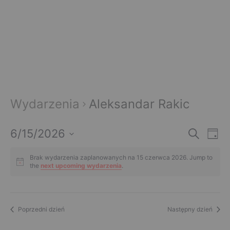
Wydarzenia
Aleksandar Rakic
W
W
6/15/2026
S
D
z
z
y
W
u
y
i
k
y
Brak wydarzenia zaplanowanych na 15 czerwca 2026. Jump to
e
d
a
the
next upcoming wydarzenia
.
d
b
ń
j
i
a
a
e
r
r
r
Poprzedni dzień
Następny dzień
z
z
d