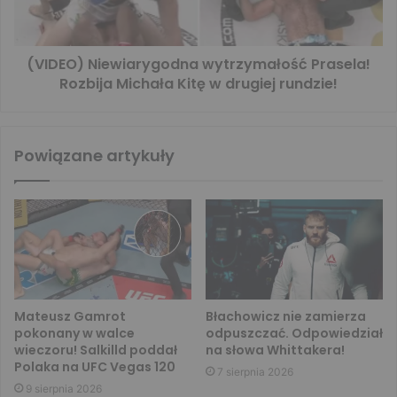
(VIDEO) Niewiarygodna wytrzymałość Prasela!
Rozbija Michała Kitę w drugiej rundzie!
Powiązane artykuły
Mateusz Gamrot
Błachowicz nie zamierza
pokonany w walce
odpuszczać. Odpowiedział
wieczoru! Salkilld poddał
na słowa Whittakera!
Polaka na UFC Vegas 120
7 sierpnia 2026
9 sierpnia 2026