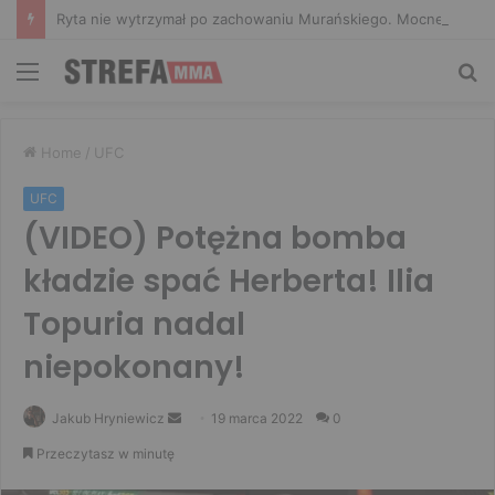
Ryta nie wytrzymał po zachowaniu Murańskiego. Mocne słowa Żołnierza
Menu
Sz
Home
/
UFC
UFC
(VIDEO) Potężna bomba
kładzie spać Herberta! Ilia
Topuria nadal
niepokonany!
Send
Jakub Hryniewicz
19 marca 2022
0
an
Przeczytasz w minutę
email