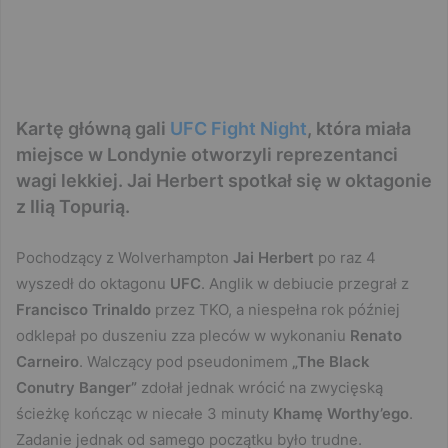
Kartę główną gali
UFC Fight Night
, która miała
miejsce w Londynie otworzyli reprezentanci
wagi lekkiej. Jai Herbert spotkał się w oktagonie
z Ilią Topurią.
Pochodzący z Wolverhampton
Jai Herbert
po raz 4
wyszedł do oktagonu
UFC
. Anglik w debiucie przegrał z
Francisco Trinaldo
przez TKO, a niespełna rok później
odklepał po duszeniu zza pleców w wykonaniu
Renato
Carneiro
. Walczący pod pseudonimem
„The Black
Conutry Banger”
zdołał jednak wrócić na zwycięską
ścieżkę kończąc w niecałe 3 minuty
Khamę Worthy’ego
.
Zadanie jednak od samego początku było trudne.