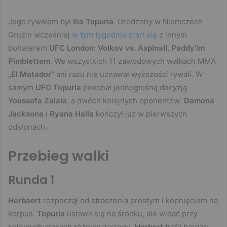
Jego rywalem był
Ilia Topuria
. Urodzony w Niemczech
Gruzin wcześniej
w tym tygodniu starł się
z innym
bohaterem
UFC London: Volkov vs. Aspinall
,
Paddy’im
Pimblettem
. We wszystkich 11 zawodowych walkach MMA
„El Matador”
ani razu nie uznawał wyższości rywali. W
samym
UFC
Topuria
pokonał jednogłośną decyzją
Youssefa Zalala
, a dwóch kolejnych oponentów:
Damona
Jacksona
i
Ryana Halla
kończył już w pierwszych
odsłonach.
Przebieg walki
Runda 1
Herbaert
rozpoczął od straszenia prostym i kopnięciem na
korpus.
Topuria
ustawił się na środku, ale widać przy
kolejnych atakach różnicę zasięgu.
Herbert
trafił bardzo