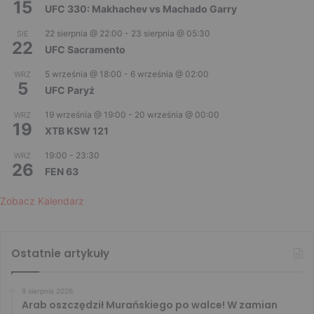
15
UFC 330: Makhachev vs Machado Garry
22 sierpnia @ 22:00
-
23 sierpnia @ 05:30
SIE
22
UFC Sacramento
5 września @ 18:00
-
6 września @ 02:00
WRZ
5
UFC Paryż
19 września @ 19:00
-
20 września @ 00:00
WRZ
19
XTB KSW 121
19:00
-
23:30
WRZ
26
FEN 63
Zobacz Kalendarz
Ostatnie artykuły
9 sierpnia 2026
Arab oszczędził Murańskiego po walce! W zamian