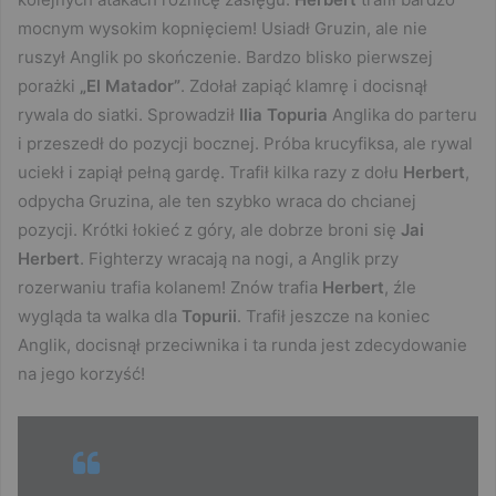
mocnym wysokim kopnięciem! Usiadł Gruzin, ale nie
ruszył Anglik po skończenie. Bardzo blisko pierwszej
porażki
„El Matador”
. Zdołał zapiąć klamrę i docisnął
rywala do siatki. Sprowadził
Ilia Topuria
Anglika do parteru
i przeszedł do pozycji bocznej. Próba krucyfiksa, ale rywal
uciekł i zapiął pełną gardę. Trafił kilka razy z dołu
Herbert
,
odpycha Gruzina, ale ten szybko wraca do chcianej
pozycji. Krótki łokieć z góry, ale dobrze broni się
Jai
Herbert
. Fighterzy wracają na nogi, a Anglik przy
rozerwaniu trafia kolanem! Znów trafia
Herbert
, źle
wygląda ta walka dla
Topurii
. Trafił jeszcze na koniec
Anglik, docisnął przeciwnika i ta runda jest zdecydowanie
na jego korzyść!