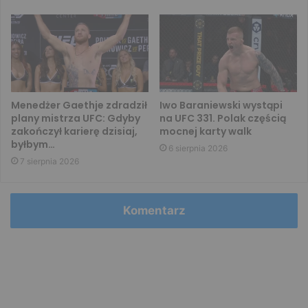
Menedżer Gaethje zdradził
Iwo Baraniewski wystąpi
plany mistrza UFC: Gdyby
na UFC 331. Polak częścią
zakończył karierę dzisiaj,
mocnej karty walk
byłbym…
6 sierpnia 2026
7 sierpnia 2026
Komentarz