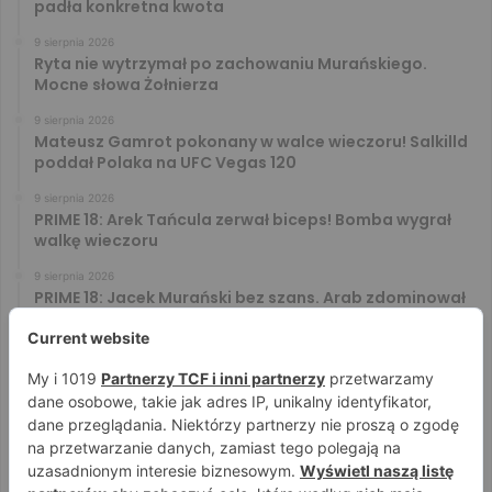
padła konkretna kwota
9 sierpnia 2026
Ryta nie wytrzymał po zachowaniu Murańskiego.
Mocne słowa Żołnierza
9 sierpnia 2026
Mateusz Gamrot pokonany w walce wieczoru! Salkilld
poddał Polaka na UFC Vegas 120
9 sierpnia 2026
PRIME 18: Arek Tańcula zerwał biceps! Bomba wygrał
walkę wieczoru
9 sierpnia 2026
PRIME 18: Jacek Murański bez szans. Arab zdominował
leciwego rywala
8 sierpnia 2026
PRIME 18: Mariusz Wach rozbity przez 6. rywali. Gypsy
Team zwyciężył w 3. rundzie
8 sierpnia 2026
PRIME 18: Bagieta wrócił i wygrał. Wampirek przegrał w
2. rundzie