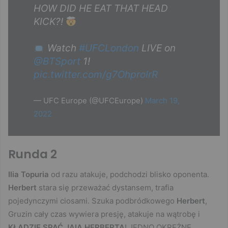
HOW DID HE EAT THAT HEAD
KICK?!
Watch
#UFCLondon
LIVE on
@BTSport
1!
pic.twitter.com/g7OhproIrR
— UFC Europe (@UFCEurope)
March 19,
2022
Runda 2
Ilia Topuria
od razu atakuje, podchodzi blisko oponenta.
Herbert
stara się przeważać dystansem, trafia
pojedynczymi ciosami. Szuka podbródkowego
Herbert
,
Gruzin cały czas wywiera presję, atakuje na wątrobę i
KŁADZIE SPAĆ JAIA HERBERTA
! JEDNO OKRĘŻNE