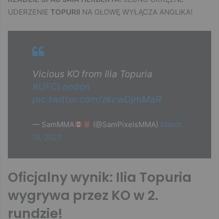
UDERZENIE
TOPURII
NA GŁOWĘ WYŁĄCZA ANGLIKA!
Vicious KO from Ilia Topuria
#UFCLondon
pic.twitter.com/zkcwDjmMaR
— SamMMA
(@SamPixelsMMA)
March
19, 2022
Oficjalny wynik: Ilia Topuria
wygrywa przez KO w 2.
rundzie!