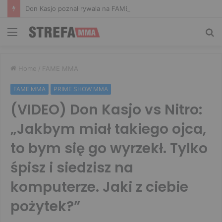
Don Kasjo poznał rywala na FAME 32. Bartosz Szachta przeciwnikiem Króla
Menu
Sz
Home
/
FAME MMA
FAME MMA
PRIME SHOW MMA
(VIDEO) Don Kasjo vs Nitro:
„Jakbym miał takiego ojca,
to bym się go wyrzekł. Tylko
śpisz i siedzisz na
komputerze. Jaki z ciebie
pożytek?”