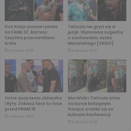
Don Kasjo poznał rywala
Tańcula nie gryzł się w
na FAME 32. Bartosz
język. Wymowna sugestia
Szachta przeciwnikiem
o zachowaniu Jacka
Króla
Murańskiego [VIDEO]
6 sierpnia 2026
4 sierpnia 2026
Ostre spojrzenia Jóźwiaka
Murański i Tańcula znów
i Ryty. Zobacz face to face
na kursie kolizyjnym.
przed PRIME 18
Gorąco zrobiło się za
kulisami konferencji
4 sierpnia 2026
4 sierpnia 2026