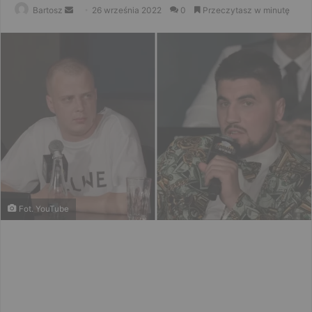
Send
Bartosz
26 września 2022
0
Przeczytasz w minutę
an
email
Fot. YouTube