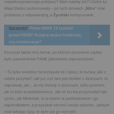
niepełnosprawnego pobijesz? Mam kalekę bić? Ciebie by
Maja Staśko zezłomowała
– po tych słowach
„Nitro”
miał
problemy z odpowiedzią, a
Życiński
kontynuował.
Sprawdź!
Prime MMA 13 tydzień
przed FAME! Kolejna wojna freakowa,
czy kolaboracja?
Poruszył także inny temat, po którym ponownie ciężko
było zawodnikowi FAME jakkolwiek odpowiedzieć:
– Ty tylko siedzisz na komputerze i śpisz, to kurwa, jaki z
ciebie pożytek? Jak już coś tam pierdoliłeś o dzieciach, to
naprawdę, jak… Ja nie mówię o dzieciach, tylko powiem,
jak to było w podstawówce. Jak mi kurwa przychodził taki
ojciec, jak Mlekołak, to ja byłem w podstawówce i go
napierdalałem, a przyszedł obronić swoje dziecko. Jakbym
miał takiego ojca, to bym się go wyrzekł.