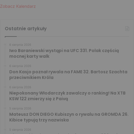
Zobacz Kalendarz
Ostatnie artykuły
6 sierpnia 2026
Iwo Baraniewski wystąpi na UFC 331. Polak częścią
mocnej karty walk
6 sierpnia 2026
Don Kasjo poznał rywala na FAME 32. Bartosz Szachta
przeciwnikiem Króla
6 sierpnia 2026
Niepokonany Włodarczyk zawalczy o ranking! Na XTB
KSW 122 zmierzy się z Paivą
5 sierpnia 2026
Mateusz DON DIEGO Kubiszyn o rywalu na GROMDA 26.
Kibice typują trzy nazwiska
5 sierpnia 2026