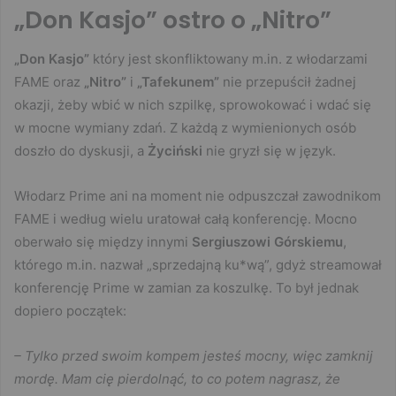
„Don Kasjo” ostro o „Nitro”
„Don Kasjo”
który jest skonfliktowany m.in. z włodarzami
FAME oraz
„Nitro”
i
„Tafekunem”
nie przepuścił żadnej
okazji, żeby wbić w nich szpilkę, sprowokować i wdać się
w mocne wymiany zdań. Z każdą z wymienionych osób
doszło do dyskusji, a
Życiński
nie gryzł się w język.
Włodarz Prime ani na moment nie odpuszczał zawodnikom
FAME i według wielu uratował całą konferencję. Mocno
oberwało się między innymi
Sergiuszowi Górskiemu
,
którego m.in. nazwał „sprzedajną ku*wą”, gdyż streamował
konferencję Prime w zamian za koszulkę. To był jednak
dopiero początek:
– Tylko przed swoim kompem jesteś mocny, więc zamknij
mordę. Mam cię pierdolnąć, to co potem nagrasz, że