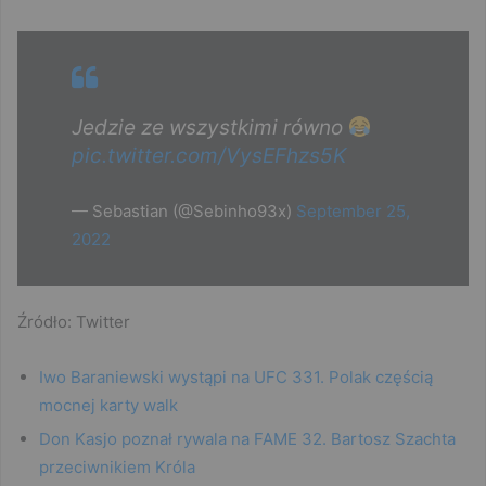
Jedzie ze wszystkimi równo
pic.twitter.com/VysEFhzs5K
— Sebastian (@Sebinho93x)
September 25,
2022
Źródło: Twitter
Iwo Baraniewski wystąpi na UFC 331. Polak częścią
mocnej karty walk
Don Kasjo poznał rywala na FAME 32. Bartosz Szachta
przeciwnikiem Króla