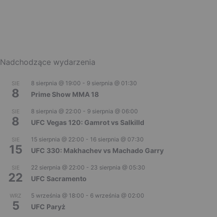
Nadchodzące wydarzenia
8 sierpnia @ 19:00
-
9 sierpnia @ 01:30
SIE
8
Prime Show MMA 18
8 sierpnia @ 22:00
-
9 sierpnia @ 06:00
SIE
8
UFC Vegas 120: Gamrot vs Salkilld
15 sierpnia @ 22:00
-
16 sierpnia @ 07:30
SIE
15
UFC 330: Makhachev vs Machado Garry
22 sierpnia @ 22:00
-
23 sierpnia @ 05:30
SIE
22
UFC Sacramento
5 września @ 18:00
-
6 września @ 02:00
WRZ
5
UFC Paryż