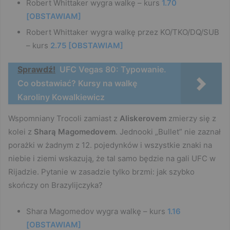
Robert Whittaker wygra walkę
– kurs
1.70
[OBSTAWIAM]
Robert Whittaker wygra walkę
przez KO/TKO/DQ/SUB
– kurs
2.75 [OBSTAWIAM]
Sprawdź!
UFC Vegas 80: Typowanie.
Co obstawiać? Kursy na walkę
Karoliny Kowalkiewicz
Wspomniany Trocoli zamiast z
Aliskerovem
zmierzy się z
kolei z
Sharą Magomedovem
. Jednooki „Bullet” nie zaznał
porażki w żadnym z 12. pojedynków i wszystkie znaki na
niebie i ziemi wskazują, że tal samo będzie na gali UFC w
Rijadzie. Pytanie w zasadzie tylko brzmi: jak szybko
skończy on Brazylijczyka?
Shara Magomedov wygra walkę – kurs
1.16
[OBSTAWIAM]