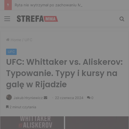
Ryta nie wytrzymał po zachowaniu Murańskiego. Mocne słowa Żołnierza
Menu
Sz
Home
/
UFC
UFC
UFC: Whittaker vs. Aliskerov:
Typowanie. Typy i kursy na
galę w Rijadzie
Send
Jakub Hryniewicz
22 czerwca 2024
0
an
2 minut czytania
email