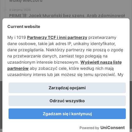
walkę wieczoru
9 sierpnia 2026
PRIME 18: Jacek Murański bez szans. Arab zdominował
leciwego rywala
8 sierpnia 2026
PRIME 18: Mariusz Wach rozbity przez 6. rywali. Gypsy
Team zwyciężył w 3. rundzie
8 sierpnia 2026
PRIME 18: Bagieta wrócił i wygrał. Wampirek przegrał w
2. rundzie
© Strefamma.pl 2026, Wszelkie prawa zastrzeżone |
Home
Redakcja
Kontakt
Facebook
YouTube
RSS