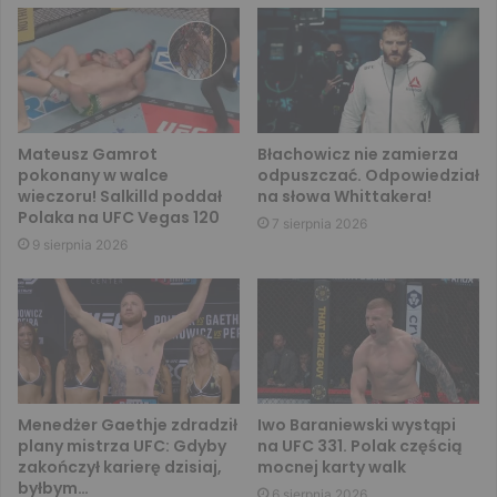
Mateusz Gamrot
Błachowicz nie zamierza
pokonany w walce
odpuszczać. Odpowiedział
wieczoru! Salkilld poddał
na słowa Whittakera!
Polaka na UFC Vegas 120
7 sierpnia 2026
9 sierpnia 2026
Menedżer Gaethje zdradził
Iwo Baraniewski wystąpi
plany mistrza UFC: Gdyby
na UFC 331. Polak częścią
zakończył karierę dzisiaj,
mocnej karty walk
byłbym…
6 sierpnia 2026