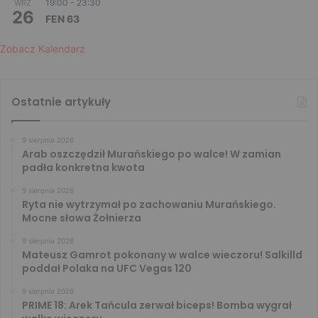
19:00
-
23:30
WRZ
26
FEN 63
Zobacz Kalendarz
Ostatnie artykuły
9 sierpnia 2026
Arab oszczędził Murańskiego po walce! W zamian
padła konkretna kwota
9 sierpnia 2026
Ryta nie wytrzymał po zachowaniu Murańskiego.
Mocne słowa Żołnierza
9 sierpnia 2026
Mateusz Gamrot pokonany w walce wieczoru! Salkilld
poddał Polaka na UFC Vegas 120
9 sierpnia 2026
PRIME 18: Arek Tańcula zerwał biceps! Bomba wygrał