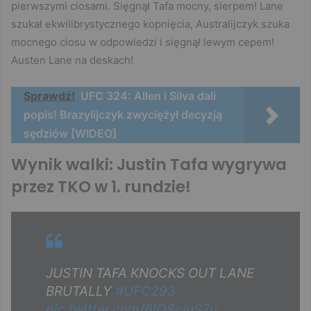
pierwszymi ciosami. Sięgnął Tafa mocny, sierpem! Lane
szukał ekwilibrystycznego kopnięcia, Australijczyk szuka
mocnego ciosu w odpowiedzi i sięgnął lewym cepem!
Austen Lane na deskach!
Sprawdź!
UFC 324: Allen i Silva dali
popis! Brazylijczyk zwyciężył decyzją
sędziów [WIDEO]
Wynik walki: Justin Tafa wygrywa
przez TKO w 1. rundzie!
JUSTIN TAFA KNOCKS OUT LANE
BRUTALLY
#UFC293
pic.twitter.com/6jQ8cjuS7u