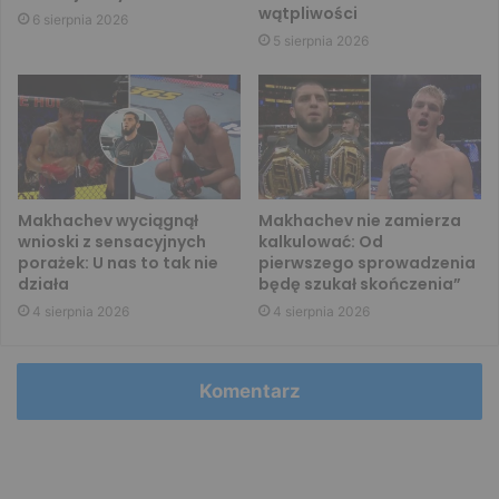
wątpliwości
6 sierpnia 2026
5 sierpnia 2026
Makhachev wyciągnął
Makhachev nie zamierza
wnioski z sensacyjnych
kalkulować: Od
porażek: U nas to tak nie
pierwszego sprowadzenia
działa
będę szukał skończenia”
4 sierpnia 2026
4 sierpnia 2026
Komentarz