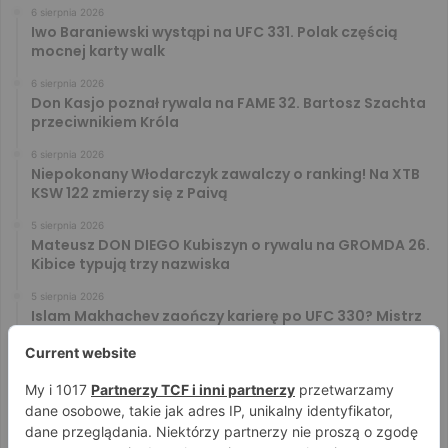
6 sierpnia 2026
Iwo Baraniewski wystąpi na UFC 331. Polak częścią
mocnej karty walk
6 sierpnia 2026
Don Kasjo poznał rywala na FAME 32. Bartosz Szachta
przeciwnikiem Króla
6 sierpnia 2026
Niepokonany Włodarczyk zawalczy o ranking! Na XTB
KSW 122 zmierzy się z Paivą
5 sierpnia 2026
Mateusz DON DIEGO Kubiszyn o rywalu na GROMDA 26.
Kibice typują trzy nazwiska
5 sierpnia 2026
Islam Makhachev zaończy karierę po UFC 330? Mistrz
rozwiał wszelkie wątpliwości
4 sierpnia 2026
Tańcula nie gryzł się w język. Wymowna sugestia o
zachowaniu Jacka Murańskiego [VIDEO]
4 sierpnia 2026