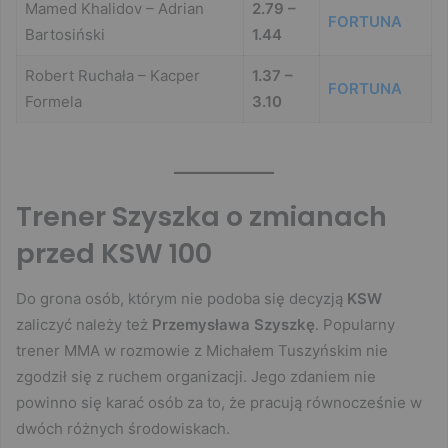
Mamed Khalidov – Adrian
2.79 –
FORTUNA
Bartosiński
1.44
Robert Ruchała – Kacper
1.37 –
FORTUNA
Formela
3.10
Trener Szyszka o zmianach
przed KSW 100
Do grona osób, którym nie podoba się decyzją
KSW
zaliczyć należy też
Przemysława Szyszkę
. Popularny
trener MMA w rozmowie z Michałem Tuszyńskim nie
zgodził się z ruchem organizacji. Jego zdaniem nie
powinno się karać osób za to, że pracują równocześnie w
dwóch różnych środowiskach.