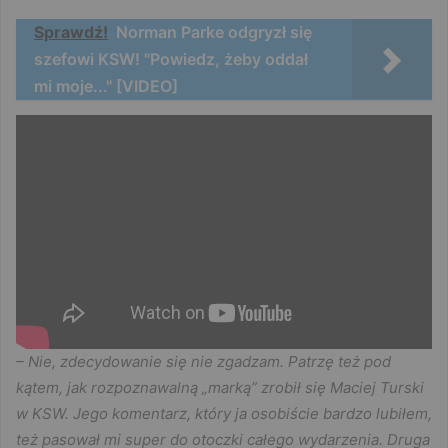
Sprawdź!
Norman Parke odgryzł się
szefowi KSW! "Powiedz, żeby oddał
mi moje..." [VIDEO]
– Nie, zdecydowanie się nie zgadzam. Patrzę też pod
kątem, jak rozpoznawalną „marką” zrobił się Maciej Turski
w KSW. Jego komentarz, który ja osobiście bardzo lubiłem,
też pasował mi super do otoczki całego wydarzenia. Druga