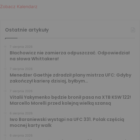
Zobacz Kalendarz
Ostatnie artykuły
7 sierpnia 2026
Błachowicz nie zamierza odpuszczać. Odpowiedział
na słowa Whittakera!
7 sierpnia 2026
Menedżer Gaethje zdradził plany mistrza UFC: Gdyby
zakończył karierę dzisiaj, byłbym…
7 sierpnia 2026
Vitalii Yakymenko będzie bronił pasa na XTB KSW 122!
Marcello Morelli przed kolejną wielką szansą
6 sierpnia 2026
Iwo Baraniewski wystąpi na UFC 331. Polak częścią
mocnej karty walk
6 sierpnia 2026