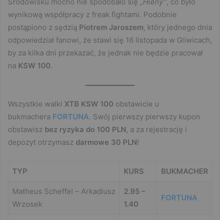
Środowisku mocno nie spodobało się
„Hieny”
, co było
wynikową współpracy z freak fightami. Podobnie
postąpiono z sędzią
Piotrem Jaroszem
, który jednego dnia
odpowiedział fanowi, że stawi się 16 listopada w Gliwicach,
by za kilka dni przekazać, że jednak nie będzie pracował
na
KSW 100
.
Wszystkie walki
XTB KSW 100
obstawicie u
bukmachera
FORTUNA
. Swój pierwszy pierwszy kupon
obstawisz
bez ryzyka do 100 PLN
, a za rejestrację i
depozyt otrzymasz
darmowe 30 PLN
!
TYP
KURS
BUKMACHER
Matheus Scheffel – Arkadiusz
2.95 –
FORTUNA
Wrzosek
1.40