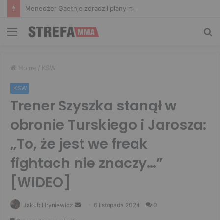
Menedżer Gaethje zdradził plany mistrza UFC: Gdyby zakończył karierę dzisiaj, byłbym…
Menu
Sz
Home
/
KSW
KSW
Trener Szyszka stanął w
obronie Turskiego i Jarosza:
„To, że jest we freak
fightach nie znaczy…”
[WIDEO]
Send
Jakub Hryniewicz
6 listopada 2024
0
an