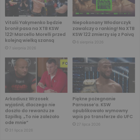
Vitalii Yakymenko będzie
Niepokonany Włodarczyk
bronił pasa na XTB KSW
zawalczy o ranking! Na XTB
122! Marcello Morelli przed
KSW 122 zmierzy się z Paivą
kolejną wielką szansą
6 sierpnia 2026
7 sierpnia 2026
Arkadiusz Wrzosek
Piękne pożegnanie
wyjaśnił, dlaczego nie
Parnasse’a. KSW
doszło do rewanżu ze
opublikowało wymowny
Szpilką. „To nie zależało
wpis po transferze do UFC
ode mnie”
27 lipca 2026
31 lipca 2026