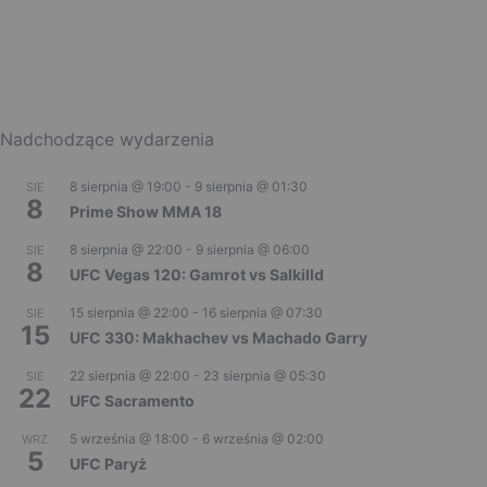
Nadchodzące wydarzenia
8 sierpnia @ 19:00
-
9 sierpnia @ 01:30
SIE
8
Prime Show MMA 18
8 sierpnia @ 22:00
-
9 sierpnia @ 06:00
SIE
8
UFC Vegas 120: Gamrot vs Salkilld
15 sierpnia @ 22:00
-
16 sierpnia @ 07:30
SIE
15
UFC 330: Makhachev vs Machado Garry
22 sierpnia @ 22:00
-
23 sierpnia @ 05:30
SIE
22
UFC Sacramento
5 września @ 18:00
-
6 września @ 02:00
WRZ
5
UFC Paryż