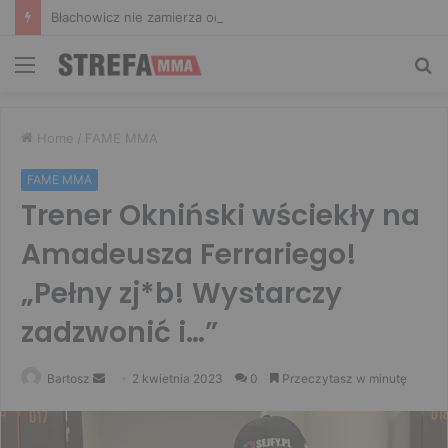
Błachowicz nie zamierza odpuszczać. Odpowiedział na słowa Whittakera!
Menu
Sz
Home
/
FAME MMA
FAME MMA
Trener Okniński wściekły na
Amadeusza Ferrariego!
„Pełny zj*b! Wystarczy
zadzwonić i…”
Send
Bartosz
2 kwietnia 2023
0
Przeczytasz w minutę
an
email