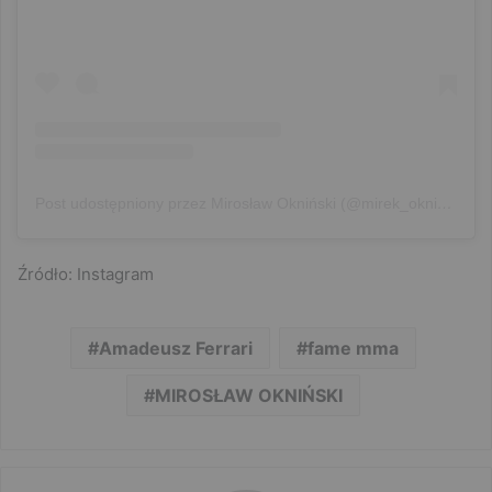
Post udostępniony przez Mirosław Okniński (@mirek_okninski)
Źródło: Instagram
Amadeusz Ferrari
fame mma
MIROSŁAW OKNIŃSKI