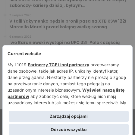
zakończył karierę dzisiaj, byłbym…
7 sierpnia 2026
Vitalii Yakymenko będzie bronił pasa na XTB KSW 122!
Marcello Morelli przed kolejną wielką szansą
6 sierpnia 2026
Iwo Baraniewski wystąpi na UFC 331. Polak częścią
mocnej karty walk
6 sierpnia 2026
Don Kasjo poznał rywala na FAME 32. Bartosz Szachta
przeciwnikiem Króla
6 sierpnia 2026
Niepokonany Włodarczyk zawalczy o ranking! Na XTB
KSW 122 zmierzy się z Paivą
© Strefamma.pl 2026, Wszelkie prawa zastrzeżone |
Home
Redakcja
Kontakt