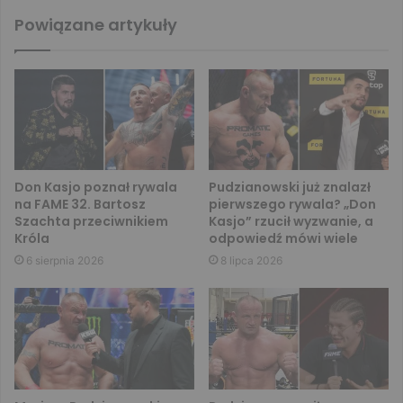
Powiązane artykuły
Don Kasjo poznał rywala
Pudzianowski już znalazł
na FAME 32. Bartosz
pierwszego rywala? „Don
Szachta przeciwnikiem
Kasjo” rzucił wyzwanie, a
Króla
odpowiedź mówi wiele
6 sierpnia 2026
8 lipca 2026