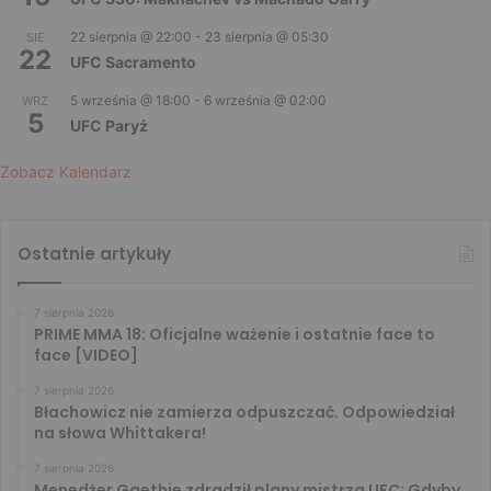
22 sierpnia @ 22:00
-
23 sierpnia @ 05:30
SIE
22
UFC Sacramento
5 września @ 18:00
-
6 września @ 02:00
WRZ
5
UFC Paryż
Zobacz Kalendarz
Ostatnie artykuły
7 sierpnia 2026
PRIME MMA 18: Oficjalne ważenie i ostatnie face to
face [VIDEO]
7 sierpnia 2026
Błachowicz nie zamierza odpuszczać. Odpowiedział
na słowa Whittakera!
7 sierpnia 2026
Menedżer Gaethje zdradził plany mistrza UFC: Gdyby