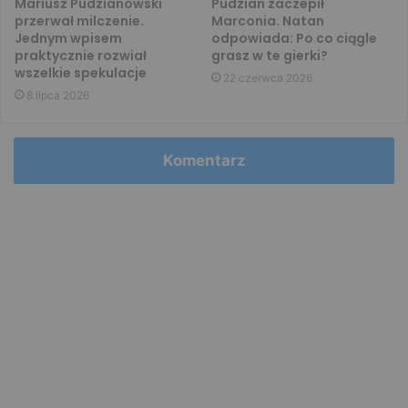
Mariusz Pudzianowski
Pudzian zaczepił
przerwał milczenie.
Marconia. Natan
Jednym wpisem
odpowiada: Po co ciągle
praktycznie rozwiał
grasz w te gierki?
wszelkie spekulacje
22 czerwca 2026
8 lipca 2026
Komentarz