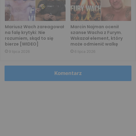
Mariusz Wach zareagował
Marcin Najman ocenił
na falę krytyki: Nie
szanse Wacha z Furym.
rozumiem, skąd to się
Wskazał element, który
bierze [WIDEO]
może odmienić walkę
9 lipca 2026
6 lipca 2026
Komentarz