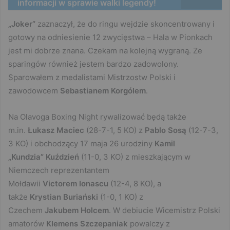
informacji w sprawie walki legendy!
„Joker”
zaznaczył, że do ringu wejdzie skoncentrowany i
gotowy na odniesienie 12 zwycięstwa – Hala w Pionkach
jest mi dobrze znana. Czekam na kolejną wygraną. Ze
sparingów również jestem bardzo zadowolony.
Sparowałem z medalistami Mistrzostw Polski i
zawodowcem
Sebastianem Korgólem
.
Na Olavoga Boxing Night rywalizować będą także
m.in.
Łukasz
Maciec
(28-7-1, 5 KO) z
Pablo Sosą
(12-7-3,
3 KO) i obchodzący 17 maja 26 urodziny
Kamil
„Kundzia” Kuździeń
(11-0, 3 KO) z mieszkającym w
Niemczech reprezentantem
Mołdawii
Victorem Ionascu
(12-4, 8 KO), a
także
Krystian Buriański
(1-0, 1 KO) z
Czechem
Jakubem Holcem
. W debiucie Wicemistrz Polski
amatorów
Klemens Szczepaniak
powalczy z