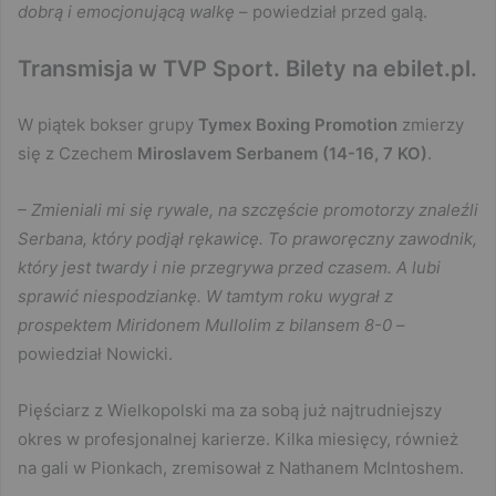
dobrą i emocjonującą walkę
– powiedział przed galą.
Transmisja w TVP Sport. Bilety na ebilet.pl.
W piątek bokser grupy
Tymex Boxing Promotion
zmierzy
się z Czechem
Miroslavem Serbanem (14-16, 7 KO)
.
– Zmieniali mi się rywale, na szczęście promotorzy znaleźli
Serbana, który podjął rękawicę. To praworęczny zawodnik,
który jest twardy i nie przegrywa przed czasem. A lubi
sprawić niespodziankę. W tamtym roku wygrał z
prospektem Miridonem Mullolim z bilansem 8-0
–
powiedział Nowicki.
Pięściarz z Wielkopolski ma za sobą już najtrudniejszy
okres w profesjonalnej karierze. Kilka miesięcy, również
na gali w Pionkach, zremisował z Nathanem McIntoshem.