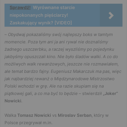
Sprawdź!
Wyrównane starcie
niepokonanych pięściarzy!
Zaskakujący wynik? [VIDEO]
–
Obydwaj pokazaliśmy swój najlepszy boks w tamtym
momencie. Poza tym ani ja ani rywal nie doznaliśmy
żadnego uszczerbku, a raczej wyszliśmy po pojedynku
jakbyśmy opuszczali kino. Nie było śladów walki. A co do
możliwych walk rewanżowych, jeszcze nie rozmawiałem,
ale temat bardzo fajny. Eugeniusz Makarczuk ma pas, więc
jak najbardziej rewanż o Międzynarodowe Mistrzostwo
Polski wchodzi w grę. Ale na razie skupiam się na
piątkowej gali, a co ma być to będzie
– stwierdził
„Joker”
Nowicki
.
Walka
Tomasz Nowicki
vs
Miroslav Serban
, który w
Polsce przegrywał m.in.