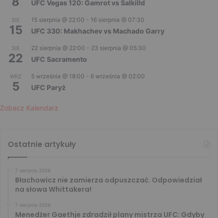
8
UFC Vegas 120: Gamrot vs Salkilld
15 sierpnia @ 22:00
-
16 sierpnia @ 07:30
SIE
15
UFC 330: Makhachev vs Machado Garry
22 sierpnia @ 22:00
-
23 sierpnia @ 05:30
SIE
22
UFC Sacramento
5 września @ 18:00
-
6 września @ 02:00
WRZ
5
UFC Paryż
Zobacz Kalendarz
Ostatnie artykuły
7 sierpnia 2026
Błachowicz nie zamierza odpuszczać. Odpowiedział
na słowa Whittakera!
7 sierpnia 2026
Menedżer Gaethje zdradził plany mistrza UFC: Gdyby