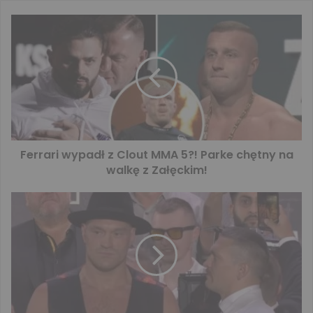
Ferrari wypadł z Clout MMA 5?! Parke chętny na
walkę z Załęckim!