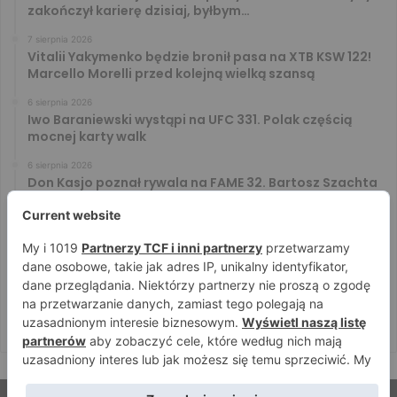
zakończył karierę dzisiaj, byłbym…
7 sierpnia 2026
Vitalii Yakymenko będzie bronił pasa na XTB KSW 122!
Marcello Morelli przed kolejną wielką szansą
6 sierpnia 2026
Iwo Baraniewski wystąpi na UFC 331. Polak częścią
mocnej karty walk
6 sierpnia 2026
Don Kasjo poznał rywala na FAME 32. Bartosz Szachta
przeciwnikiem Króla
6 sierpnia 2026
Niepokonany Włodarczyk zawalczy o ranking! Na XTB
KSW 122 zmierzy się z Paivą
5 sierpnia 2026
Mateusz DON DIEGO Kubiszyn o rywalu na GROMDA 26.
Kibice typują trzy nazwiska