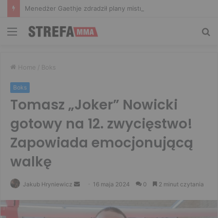
Menedżer Gaethje zdradził plany mistrza UFC: Gdyby zakończył karierę dzisiaj, byłbym…
Menu
Sz
Home
/
Boks
Boks
Tomasz „Joker” Nowicki
gotowy na 12. zwycięstwo!
Zapowiada emocjonującą
walkę
Send
Jakub Hryniewicz
16 maja 2024
0
2 minut czytania
an
email