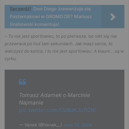
Sprawdź!
Don Diego zrewanżuje się
Pasternakowi w GROMDZIE? Mariusz
Grabowski komentuje!
–
To nie jest sportowiec, to po pierwsze, bo nikt się nie
przewraca po iluś tam sekundach. Jak masz serce, to
walczysz do końca. I to nie jest sportowiec. A klauni… są w
cyrku.
Tomasz Adamek o Marcinie
Najmanie
pic.twitter.com/OzBdKJoTQW
— Venek (@Venek__)
June 12, 2024