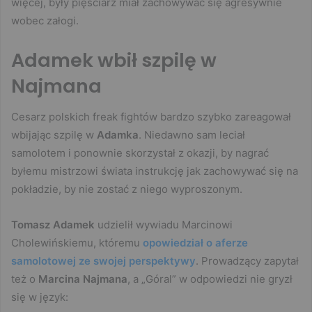
więcej, były pięściarz miał zachowywać się agresywnie
wobec załogi.
Adamek wbił szpilę w
Najmana
Cesarz polskich freak fightów bardzo szybko zareagował
wbijając szpilę w
Adamka
. Niedawno sam leciał
samolotem i ponownie skorzystał z okazji, by nagrać
byłemu mistrzowi świata instrukcję jak zachowywać się na
pokładzie, by nie zostać z niego wyproszonym.
Tomasz Adamek
udzielił wywiadu Marcinowi
Cholewińskiemu, któremu
opowiedział o aferze
samolotowej ze swojej perspektywy
. Prowadzący zapytał
też o
Marcina Najmana
, a „Góral” w odpowiedzi nie gryzł
się w język: