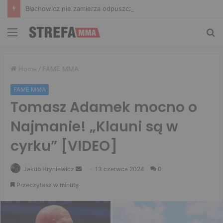
Błachowicz nie zamierza odpuszczać. Odpowiedział na słowa Whittakera!
Menu
Sz
Home
/
FAME MMA
FAME MMA
Tomasz Adamek mocno o
Najmanie! „Klauni są w
cyrku” [VIDEO]
Send
Jakub Hryniewicz
13 czerwca 2024
0
an
Przeczytasz w minutę
email