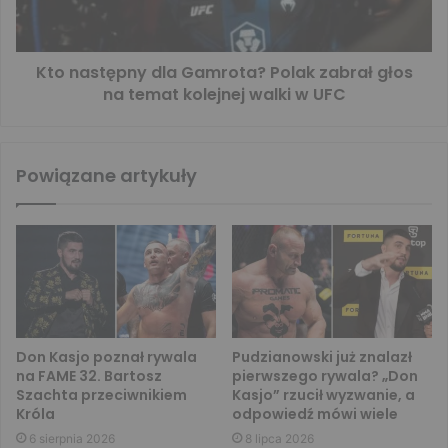
Kto następny dla Gamrota? Polak zabrał głos
na temat kolejnej walki w UFC
Powiązane artykuły
Don Kasjo poznał rywala
Pudzianowski już znalazł
na FAME 32. Bartosz
pierwszego rywala? „Don
Szachta przeciwnikiem
Kasjo” rzucił wyzwanie, a
Króla
odpowiedź mówi wiele
6 sierpnia 2026
8 lipca 2026