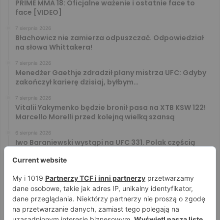
PRIME MMA 18: Oficjalne ważenie i ostatnie face to
face [VIDEO]
7 sierpnia 2026
Błachowicz nie zamierza odpuszczać. Odpowiedział
na słowa Whittakera!
7 sierpnia 2026
Menedżer Gaethje zdradził plany mistrza UFC: Gdyby
zakończył karierę dzisiaj, byłbym…
7 sierpnia 2026
Vitalii Yakymenko będzie bronił pasa na XTB KSW 122!
Marcello Morelli przed kolejną wielką szansą
6 sierpnia 2026
Iwo Baraniewski wystąpi na UFC 331. Polak częścią
mocnej karty walk
6 sierpnia 2026
Don Kasjo poznał rywala na FAME 32. Bartosz Szachta
przeciwnikiem Króla
6 sierpnia 2026
Niepokonany Włodarczyk zawalczy o ranking! Na XTB