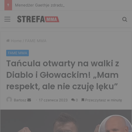
Menedżer Gaethje zdradził plany mistrza UFC: Gdyby zakończył karierę dzisiaj, byłbym…
Menu
Sz
Home
/
FAME MMA
FAME MMA
Tańcula otwarty na walki z
Diablo i Głowackim! „Mam
respekt, ale nie czuję lęku”
Send
Bartosz
17 czerwca 2023
0
Przeczytasz w minutę
an
email