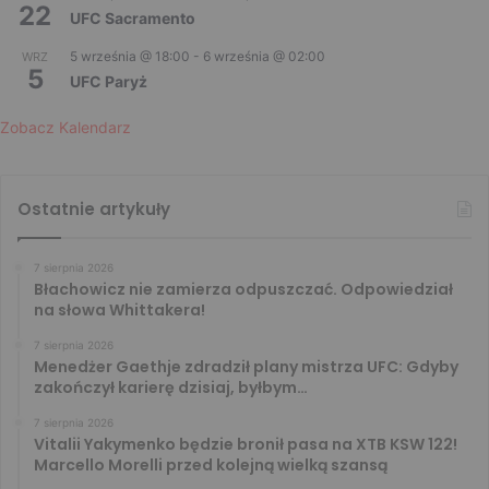
22
UFC Sacramento
5 września @ 18:00
-
6 września @ 02:00
WRZ
5
UFC Paryż
Zobacz Kalendarz
Ostatnie artykuły
7 sierpnia 2026
Błachowicz nie zamierza odpuszczać. Odpowiedział
na słowa Whittakera!
7 sierpnia 2026
Menedżer Gaethje zdradził plany mistrza UFC: Gdyby
zakończył karierę dzisiaj, byłbym…
7 sierpnia 2026
Vitalii Yakymenko będzie bronił pasa na XTB KSW 122!
Marcello Morelli przed kolejną wielką szansą