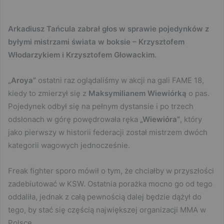
Arkadiusz Tańcula zabrał głos w sprawie pojedynków z
byłymi mistrzami świata w boksie – Krzysztofem
Włodarzykiem i Krzysztofem Głowackim.
„Aroya”
ostatni raz oglądaliśmy w akcji na gali FAME 18,
kiedy to zmierzył się z
Maksymilianem Wiewiórką
o pas.
Pojedynek odbył się na pełnym dystansie i po trzech
odsłonach w górę powędrowała ręka
„Wiewióra”
, który
jako pierwszy w historii federacji został mistrzem dwóch
kategorii wagowych jednocześnie.
Freak fighter sporo mówił o tym, że chciałby w przyszłości
zadebiutować w KSW. Ostatnia porażka mocno go od tego
oddaliła, jednak z całą pewnością dalej będzie dążył do
tego, by stać się częścią największej organizacji MMA w
Polsce.