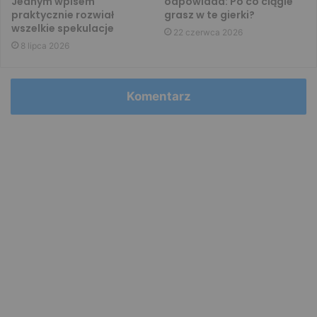
Jednym wpisem
odpowiada: Po co ciągle
praktycznie rozwiał
grasz w te gierki?
wszelkie spekulacje
22 czerwca 2026
8 lipca 2026
Komentarz