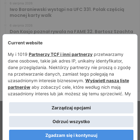
6 sierpnia 2026
Iwo Baraniewski wystąpi na UFC 331. Polak częścią
mocnej karty walk
6 sierpnia 2026
Don Kasjo poznał rywala na FAME 32. Bartosz Szachta
przeciwnikiem Króla
6 sierpnia 2026
Niepokonany Włodarczyk zawalczy o ranking! Na XTB
KSW 122 zmierzy się z Paivą
5 sierpnia 2026
Mateusz DON DIEGO Kubiszyn o rywalu na GROMDA 26.
Kibice typują trzy nazwiska
© Strefamma.pl 2026, Wszelkie prawa zastrzeżone |
Home
Redakcja
Kontakt
Facebook
YouTube
RSS