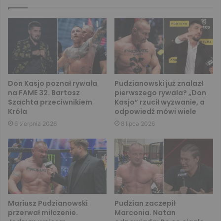
Don Kasjo poznał rywala
Pudzianowski już znalazł
na FAME 32. Bartosz
pierwszego rywala? „Don
Szachta przeciwnikiem
Kasjo” rzucił wyzwanie, a
Króla
odpowiedź mówi wiele
6 sierpnia 2026
8 lipca 2026
Mariusz Pudzianowski
Pudzian zaczepił
przerwał milczenie.
Marconia. Natan