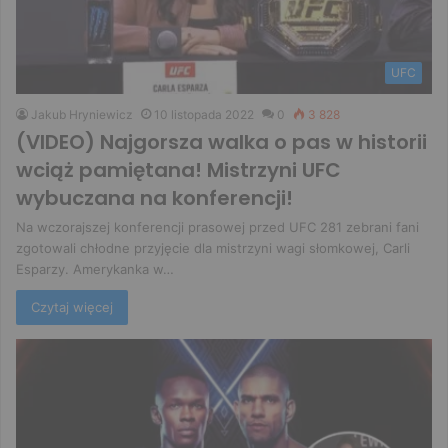
UFC
Jakub Hryniewicz
10 listopada 2022
0
3 828
(VIDEO) Najgorsza walka o pas w historii
wciąż pamiętana! Mistrzyni UFC
wybuczana na konferencji!
Na wczorajszej konferencji prasowej przed UFC 281 zebrani fani
zgotowali chłodne przyjęcie dla mistrzyni wagi słomkowej, Carli
Esparzy. Amerykanka w…
Czytaj więcej