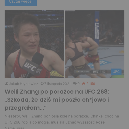
Czytaj więcej
UFC
Jakub Hryniewicz
7 listopada 2021
0
2 159
Weili Zhang po porażce na UFC 268:
„Szkoda, że dziś mi poszło ch*jowo i
przegrałam…”
Niestety, Weili Zhang poniosła kolejną porażkę. Chinka, choć na
UFC 268 robiła co mogła, musiała uznać wyższość Rose
Namajunas.