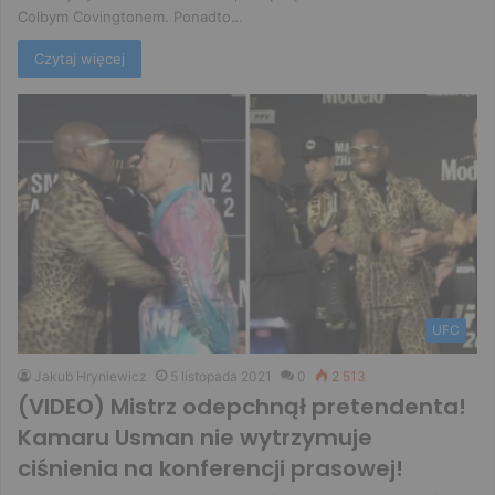
Colbym Covingtonem. Ponadto…
Czytaj więcej
UFC
Jakub Hryniewicz
5 listopada 2021
0
2 513
(VIDEO) Mistrz odepchnął pretendenta!
Kamaru Usman nie wytrzymuje
ciśnienia na konferencji prasowej!