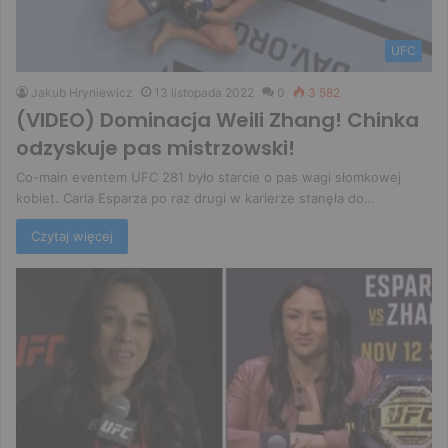
UFC
Jakub Hryniewicz
13 listopada 2022
0
3 582
(VIDEO) Dominacja Weili Zhang! Chinka
odzyskuje pas mistrzowski!
Co-main eventem UFC 281 było starcie o pas wagi słomkowej
kobiet. Carla Esparza po raz drugi w karierze stanęła do…
Czytaj więcej