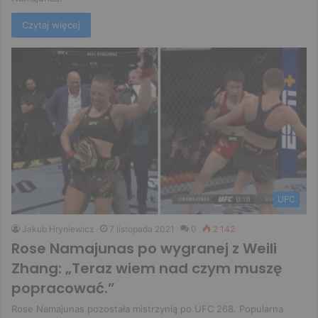
Czytaj więcej
UFC
Jakub Hryniewicz
7 listopada 2021
0
2 142
Rose Namajunas po wygranej z Weili
Zhang: „Teraz wiem nad czym muszę
popracować.”
Rose Namajunas pozostała mistrzynią po UFC 268. Popularna