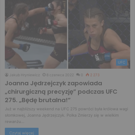
UFC
Jakub Hryniewicz
8 czerwca 2022
0
2 273
Joanna Jędrzejczyk zapowiada
„chirurgiczną precyzję” podczas UFC
275. „Będę brutalna!”
Już w najbliższy weekend na UFC 275 powróci była królowa wagi
słomkowej, Joanna Jędrzejczyk. Polka Zmierzy się w wielkim
rewanżu…
Czytaj więcej