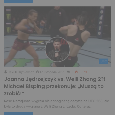
UFC
Jakub Hryniewicz
17 listopada 2021
0
3 573
Joanna Jędrzejczyk vs. Weili Zhang 2?!
Michael Bisping przekonuje: „Muszą to
zrobić!”
Rose Namajunas wygrała niejednogłośną decyzją na UFC 268, ale
byłą to druga wygrana z Weili Zhang z rzędu. Co teraz…