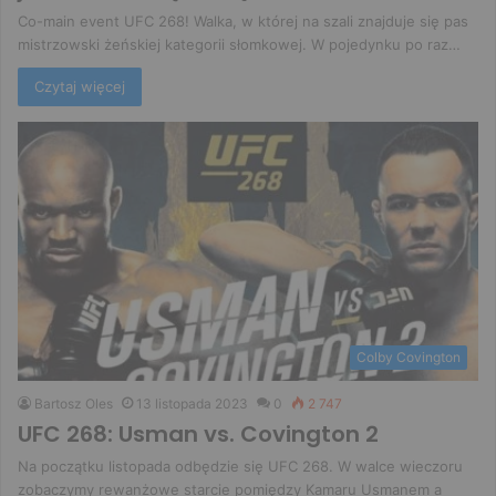
Co-main event UFC 268! Walka, w której na szali znajduje się pas
mistrzowski żeńskiej kategorii słomkowej. W pojedynku po raz…
Czytaj więcej
Colby Covington
Bartosz Oles
13 listopada 2023
0
2 747
UFC 268: Usman vs. Covington 2
Na początku listopada odbędzie się UFC 268. W walce wieczoru
zobaczymy rewanżowe starcie pomiędzy Kamaru Usmanem a