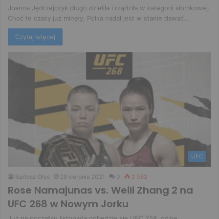
Joanna Jędrzejczyk długo dzieliła i rządziła w kategorii słomkowej.
Choć te czasy już minęły, Polka nadal jest w stanie dawać…
Czytaj więcej
UFC
Bartosz Oles
29 sierpnia 2021
0
2 082
Rose Namajunas vs. Weili Zhang 2 na
UFC 268 w Nowym Jorku
Już na początku listopada odbędzie się UFC 258, gdzie