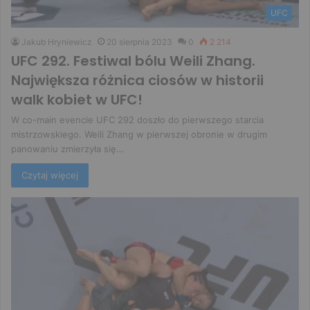
UFC
Jakub Hryniewicz
20 sierpnia 2023
0
2 214
UFC 292. Festiwal bólu Weili Zhang.
Największa różnica ciosów w historii
walk kobiet w UFC!
W co-main evencie UFC 292 doszło do pierwszego starcia
mistrzowskiego. Weili Zhang w pierwszej obronie w drugim
panowaniu zmierzyła się…
Czytaj więcej