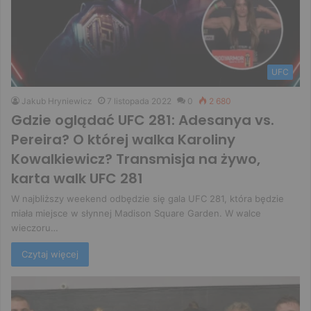
UFC
Jakub Hryniewicz
7 listopada 2022
0
2 680
Gdzie oglądać UFC 281: Adesanya vs.
Pereira? O której walka Karoliny
Kowalkiewicz? Transmisja na żywo,
karta walk UFC 281
W najbliższy weekend odbędzie się gala UFC 281, która będzie
miała miejsce w słynnej Madison Square Garden. W walce
wieczoru…
Czytaj więcej