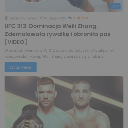
UFC
Jakub Hryniewicz
9 lutego 2025
0
1 591
UFC 312: Dominacja Weili Zhang.
Zdemolowała rywalkę i obroniła pas
[VIDEO]
W co-main evencie UFC 312 doszło do potyczki o tytuł pań w
kategorii słomkowej. Weili Zhang zmierzyła się z Tatianą…
Czytaj więcej