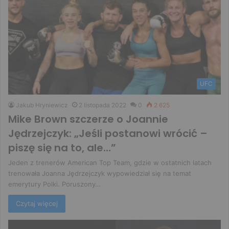
UFC
Jakub Hryniewicz
2 listopada 2022
0
2 625
Mike Brown szczerze o Joannie
Jędrzejczyk: „Jeśli postanowi wrócić –
piszę się na to, ale…”
Jeden z trenerów American Top Team, gdzie w ostatnich latach
trenowała Joanna Jędrzejczyk wypowiedział się na temat
emerytury Polki. Poruszony…
Czytaj więcej