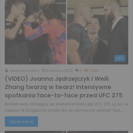
UFC
Jakub Hryniewicz
8 czerwca 2022
0
2 844
(VIDEO) Joanna Jędrzejczyk i Weili
Zhang twarzą w twarz! Intensywne
spotkania face-to-face przed UFC 275
Bohaterowie zbliżającej się wielkimi krokami gali UFC 275 są już na
miejscu! W Singapurze doszło też do pierwszych spotkań face…
Czytaj więcej