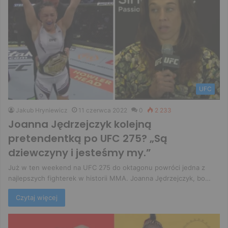
UFC
Jakub Hryniewicz
11 czerwca 2022
0
2 233
Joanna Jędrzejczyk kolejną
pretendentką po UFC 275? „Są
dziewczyny i jesteśmy my.”
Już w ten weekend na UFC 275 do oktagonu powróci jedna z
najlepszych fighterek w historii MMA. Joanna Jędrzejczyk, bo…
Czytaj więcej