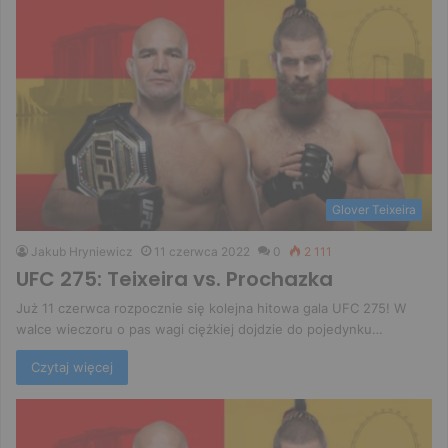
Glover Teixeira
Jakub Hryniewicz
11 czerwca 2022
0
2 111
UFC 275: Teixeira vs. Prochazka
Już 11 czerwca rozpocznie się kolejna hitowa gala UFC 275! W
walce wieczoru o pas wagi ciężkiej dojdzie do pojedynku…
Czytaj więcej