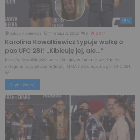
UFC
Jakub Hryniewicz
11 listopada 2022
0
2 041
Karolina Kowalkiewicz typuje walkę o
pas UFC 281! „Kibicuję jej, ale…”
Karolina Kowalkiewicz po raz kolejny w karierze wejdzie do
oktagonu największej federacji MMA na świecie na gali UFC 281.
W…
Czytaj więcej