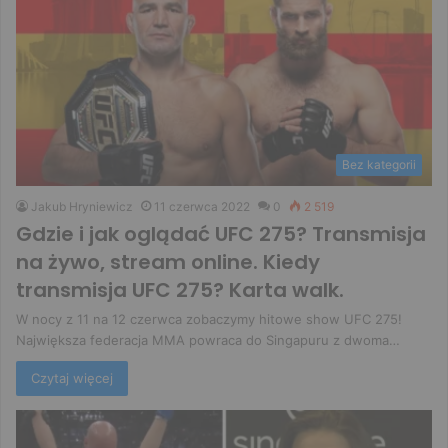
Bez kategorii
Jakub Hryniewicz
11 czerwca 2022
0
2 519
Gdzie i jak oglądać UFC 275? Transmisja
na żywo, stream online. Kiedy
transmisja UFC 275? Karta walk.
W nocy z 11 na 12 czerwca zobaczymy hitowe show UFC 275!
Największa federacja MMA powraca do Singapuru z dwoma…
Czytaj więcej