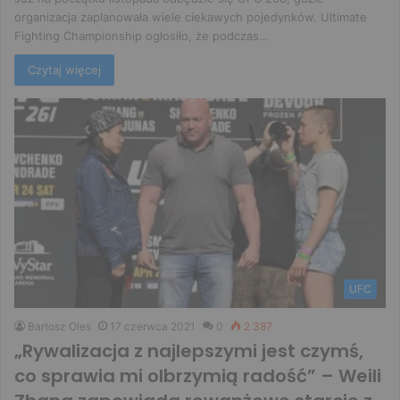
organizacja zaplanowała wiele ciekawych pojedynków. Ultimate
Fighting Championship ogłosiło, że podczas…
Czytaj więcej
UFC
Bartosz Oles
17 czerwca 2021
0
2 387
„Rywalizacja z najlepszymi jest czymś,
co sprawia mi olbrzymią radość” – Weili