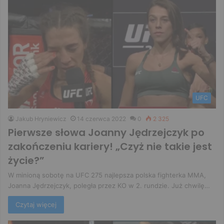
UFC
Jakub Hryniewicz
14 czerwca 2022
0
2 325
Pierwsze słowa Joanny Jędrzejczyk po
zakończeniu kariery! „Czyż nie takie jest
życie?”
W minioną sobotę na UFC 275 najlepsza polska fighterka MMA,
Joanna Jędrzejczyk, poległa przez KO w 2. rundzie. Już chwilę…
Czytaj więcej