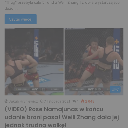
"Thug" przebyła całe 5 rund z Weili Zhang I zrobiła wystarczająco
dużo,…
Czytaj więcej
UFC
Jakub Hryniewicz
7 listopada 2021
1
2 648
(VIDEO) Rose Namajunas w końcu
udanie broni pasa! Weili Zhang dała jej
jednak trudną walkę!