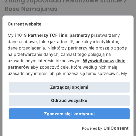
Zhang zapowiada rewanżowe starcie z
Rose Namajunas
W kwietniu na UFC 261 doszło do pojedynku na szczycie wagi
słomkowej kobiet, gdzie Rose Namajunas w świetnym stylu
powróciła…
Czytaj więcej
UFC
Jakub Hryniewicz
9 czerwca 2021
0
2 489