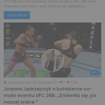
UFC 268 już w ten weekend! Tydzień po gali w Abu Zabi znów
otrzymamy dwie walki o pasy mistrzowskie największej…
Czytaj więcej
UFC
Jakub Hryniewicz
3 listopada 2021
1
7 124
Joanna Jędrzejczyk o bohaterce co-
main eventu UFC 268: „Zmieniła się, po
naszej walce.”