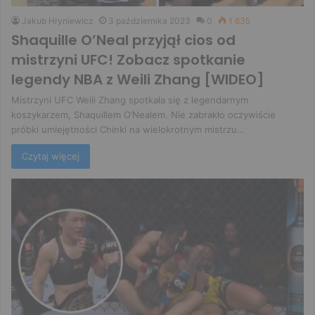
Jakub Hryniewicz
3 października 2023
0
1 635
Shaquille O’Neal przyjął cios od
mistrzyni UFC! Zobacz spotkanie
legendy NBA z Weili Zhang [WIDEO]
Mistrzyni UFC Weili Zhang spotkała się z legendarnym
koszykarzem, Shaquillem O’Nealem. Nie zabrakło oczywiście
próbki umiejętności Chinki na wielokrotnym mistrzu…
Czytaj więcej