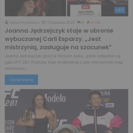
UFC
Jakub Hryniewicz
11 listopada 2022
0
3 135
Joanna Jędrzejczyk staje w obronie
wybuczanej Carli Esparzy. „Jest
mistrzynią, zasługuje na szacunek”
Joanna Jędrzejczyk gości w Nowym Jorku, gdzie odbędzie się
gala UFC 281. Podczas tego wydarzenia o pas mistrzowski wagi
słomkowej…
Czytaj więcej