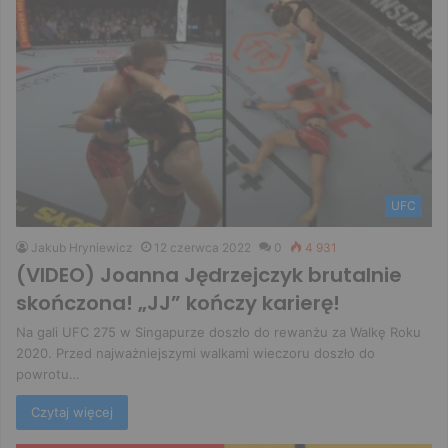
UFC
Jakub Hryniewicz
12 czerwca 2022
0
4 931
(VIDEO) Joanna Jędrzejczyk brutalnie
skończona! „JJ” kończy karierę!
Na gali UFC 275 w Singapurze doszło do rewanżu za Walkę Roku
2020. Przed najważniejszymi walkami wieczoru doszło do
powrotu…
Czytaj więcej