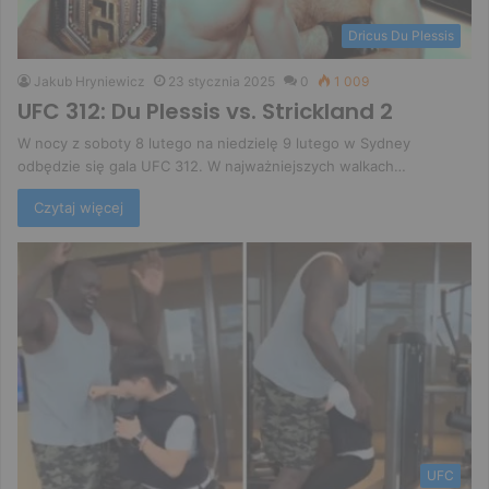
Dricus Du Plessis
Jakub Hryniewicz
23 stycznia 2025
0
1 009
UFC 312: Du Plessis vs. Strickland 2
W nocy z soboty 8 lutego na niedzielę 9 lutego w Sydney
odbędzie się gala UFC 312. W najważniejszych walkach…
Czytaj więcej
UFC