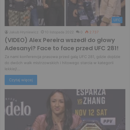
UFC
Jakub Hryniewicz
10 listopada 2022
0
2 737
(VIDEO) Alex Pereira wszedł do głowy
Adesanyi? Face to face przed UFC 281!
Za nami konferencja prasowa przed galą UFC 281, gdzie dojdzie
do dwóch walk mistrzowskich i hitowego starcia w kategorii
lekkiej!…
Czytaj więcej