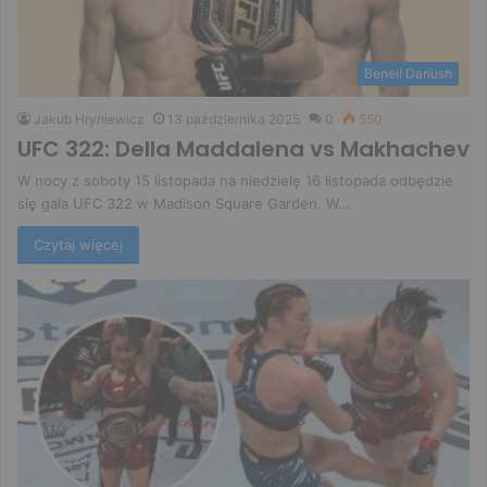
Beneil Dariush
Jakub Hryniewicz
13 października 2025
0
550
UFC 322: Della Maddalena vs Makhachev
W nocy z soboty 15 listopada na niedzielę 16 listopada odbędzie
się gala UFC 322 w Madison Square Garden. W…
Czytaj więcej