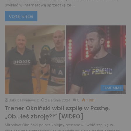
uwikłać w internetową sprzeczkę ze…
Czytaj więcej
FAME MMA
Jakub Hryniewicz
2 sierpnia 2024
0
1 981
Trener Okniński wbił szpilę w Pashę.
„Ob…łeś zbroję?!” [WIDEO]
Mirosław Okniński po raz kolejny postanowił wbić szpilkę w
mediach społecznościowych w rywala swojego podopiecznego.