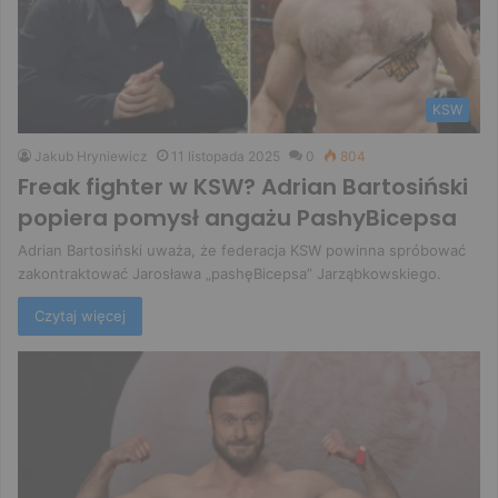
KSW
Jakub Hryniewicz
11 listopada 2025
0
804
Freak fighter w KSW? Adrian Bartosiński
popiera pomysł angażu PashyBicepsa
Adrian Bartosiński uważa, że federacja KSW powinna spróbować
zakontraktować Jarosława „pashęBicepsa” Jarząbkowskiego.
Czytaj więcej