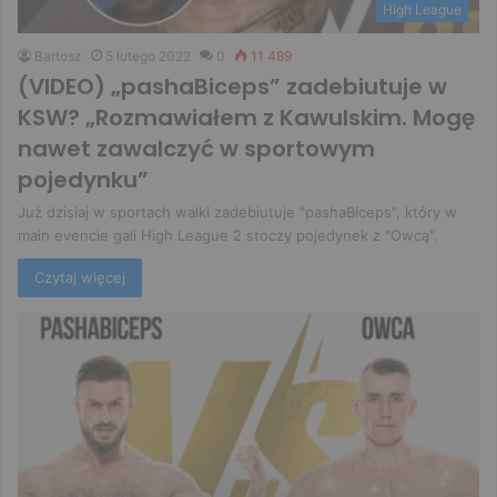
High League
Bartosz
5 lutego 2022
0
11 489
(VIDEO) „pashaBiceps” zadebiutuje w
KSW? „Rozmawiałem z Kawulskim. Mogę
nawet zawalczyć w sportowym
pojedynku”
Już dzisiaj w sportach walki zadebiutuje "pashaBiceps", który w
main evencie gali High League 2 stoczy pojedynek z "Owcą".
Czytaj więcej