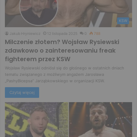
KSW
Jakub Hryniewicz
12 listopada 2025
0
788
Milczenie złotem? Wojsław Rysiewski
zdawkowo o zainteresowaniu freak
fighterem przez KSW
Wojsław Rysiewski odniósł się do głośnego w ostatnich dniach
tematu związanego z możliwym angażem Jarosława
„PashyBicepsa” Jarząbkowskiego w organizacji KSW.
Czytaj więcej