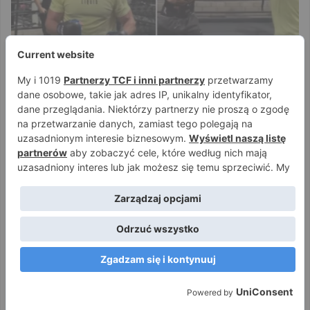
High League
Bartosz
3 lutego 2022
0
4 654
(VIDEO) „pashaBiceps” zaskakuje
szybkością przed debiutem na High
League 2! Jest nagranie z treningu na
tarczach
Ostatnie dni dzielą nas od drugiej edycji High League. Federacja
powraca z kolejnymi ciekawymi zestawieniami freakowymi i
emocjonującymi debiutami.
Czytaj więcej