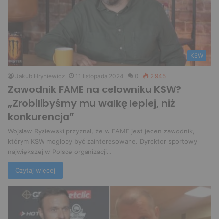
KSW
Jakub Hryniewicz
11 listopada 2024
0
2 945
Zawodnik FAME na celowniku KSW?
„Zrobilibyśmy mu walkę lepiej, niż
konkurencja”
Wojsław Rysiewski przyznał, że w FAME jest jeden zawodnik,
którym KSW mogłoby być zainteresowane. Dyrektor sportowy
największej w Polsce organizacji…
Czytaj więcej