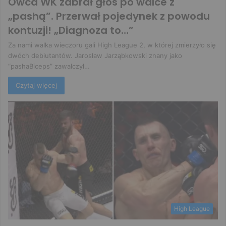
Owca WK zabrał głos po walce z
„pashą”. Przerwał pojedynek z powodu
kontuzji! „Diagnoza to…”
Za nami walka wieczoru gali High League 2, w której zmierzyło się
dwóch debiutantów. Jarosław Jarząbkowski znany jako
“pashaBiceps” zawalczył…
Czytaj więcej
High League