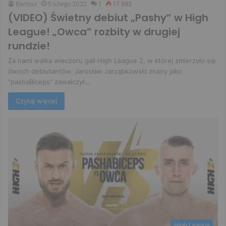
Bartosz
5 lutego 2022
1
17 582
(VIDEO) Świetny debiut „Pashy” w High
League! „Owca” rozbity w drugiej
rundzie!
Za nami walka wieczoru gali High League 2, w której zmierzyło się
dwóch debiutantów. Jarosław Jarząbkowski znany jako
“pashaBiceps” zawalczył…
Czytaj więcej
High League