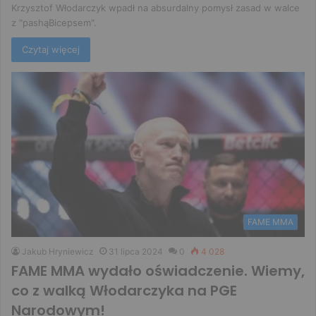
Krzysztof Włodarczyk wpadł na absurdalny pomysł zasad w walce
z "pashąBicepsem".
Czytaj więcej
FAME MMA
Jakub Hryniewicz
31 lipca 2024
0
4 028
FAME MMA wydało oświadczenie. Wiemy,
co z walką Włodarczyka na PGE
Narodowym!