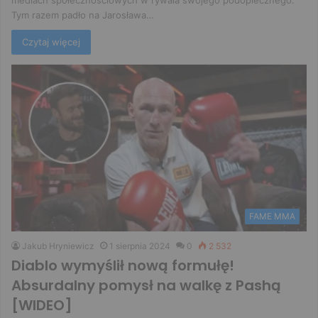
Tym razem padło na Jarosława…
Czytaj więcej
FAME MMA
Jakub Hryniewicz
1 sierpnia 2024
0
2 532
Diablo wymyślił nową formułę!
Absurdalny pomysł na walkę z Pashą
[WIDEO]