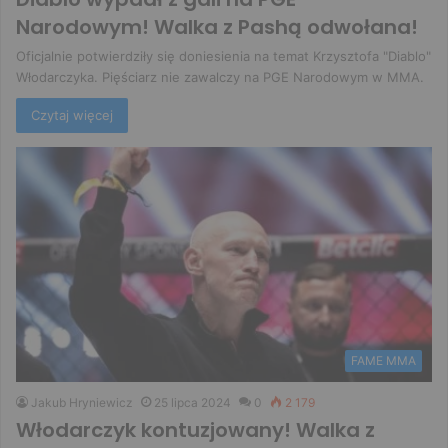
Narodowym! Walka z Pashą odwołana!
Oficjalnie potwierdziły się doniesienia na temat Krzysztofa "Diablo"
Włodarczyka. Pięściarz nie zawalczy na PGE Narodowym w MMA.
Czytaj więcej
FAME MMA
Jakub Hryniewicz
25 lipca 2024
0
2 179
Włodarczyk kontuzjowany! Walka z