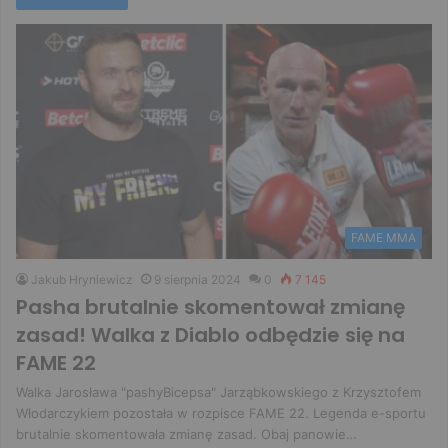
FAME MMA
Jakub Hryniewicz
9 sierpnia 2024
0
7 145
Pasha brutalnie skomentował zmianę
zasad! Walka z Diablo odbędzie się na
FAME 22
Walka Jarosława "pashyBicepsa" Jarząbkowskiego z Krzysztofem
Włodarczykiem pozostała w rozpisce FAME 22. Legenda e-sportu
brutalnie skomentowała zmianę zasad. Obaj panowie…