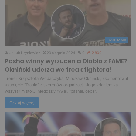
FAME MMA
Jakub Hryniewicz
29 sierpnia 2024
0
2 809
Pasha winny wyrzucenia Diablo z FAME?
Okniński uderza we freak fightera!
Trener Krzysztofa Włodarczyka, Mirosław Okniński, skomentował
usunięcie "Diablo" z szeregów organizacji. Jego zdaniem za
wszystkim stoi... niedoszły rywal, "pashaBiceps".
Czytaj więcej