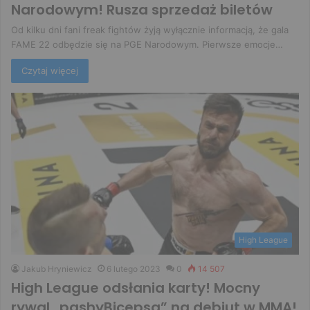
Narodowym! Rusza sprzedaż biletów
Od kilku dni fani freak fightów żyją wyłącznie informacją, że gala
FAME 22 odbędzie się na PGE Narodowym. Pierwsze emocje…
Czytaj więcej
High League
Jakub Hryniewicz
6 lutego 2023
0
14 507
High League odsłania karty! Mocny
rywal „pashyBicepsa” na debiut w MMA!