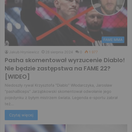
FAME MMA
Jakub Hryniewicz
28 sierpnia 2024
0
1 977
Pasha skomentował wyrzucenie Diablo!
Nie będzie zastępstwa na FAME 22?
[WIDEO]
Niedoszły rywal Krzysztofa "Diablo" Włodarczyka, Jarosław
"pashaBiceps" Jarząbkowski skomentował odwołanie jego
pojedynku z byłym mistrzem świata. Legenda e-sportu zabrał
też…
Czytaj więcej