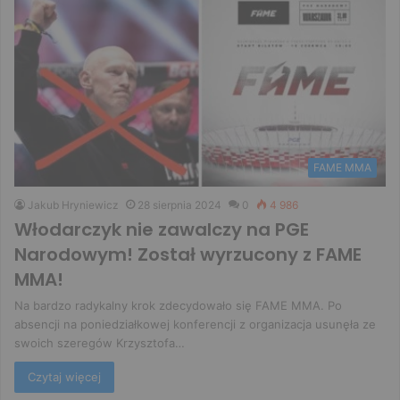
FAME MMA
Jakub Hryniewicz
28 sierpnia 2024
0
4 986
Włodarczyk nie zawalczy na PGE
Narodowym! Został wyrzucony z FAME
MMA!
Na bardzo radykalny krok zdecydowało się FAME MMA. Po
absencji na poniedziałkowej konferencji z organizacja usunęła ze
swoich szeregów Krzysztofa…
Czytaj więcej