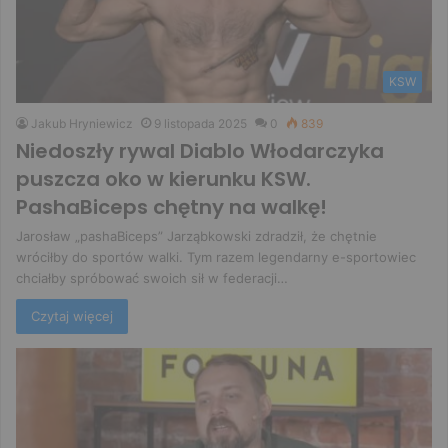
KSW
Jakub Hryniewicz
9 listopada 2025
0
839
Niedoszły rywal Diablo Włodarczyka
puszcza oko w kierunku KSW.
PashaBiceps chętny na walkę!
Jarosław „pashaBiceps” Jarząbkowski zdradził, że chętnie
wróciłby do sportów walki. Tym razem legendarny e-sportowiec
chciałby spróbować swoich sił w federacji…
Czytaj więcej