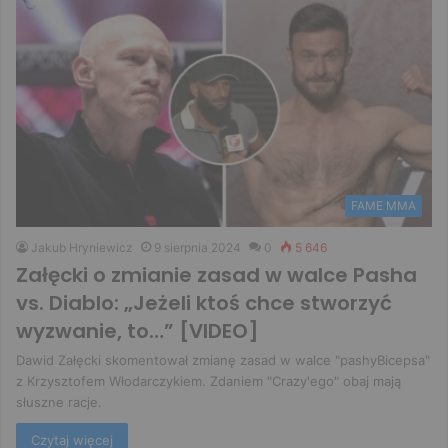
FAME MMA
Jakub Hryniewicz
9 sierpnia 2024
0
5 646
Załęcki o zmianie zasad w walce Pasha
vs. Diablo: „Jeżeli ktoś chce stworzyć
wyzwanie, to…” [VIDEO]
Dawid Załęcki skomentował zmianę zasad w walce "pashyBicepsa"
z Krzysztofem Włodarczykiem. Zdaniem "Crazy'ego" obaj mają
słuszne racje.
Czytaj więcej