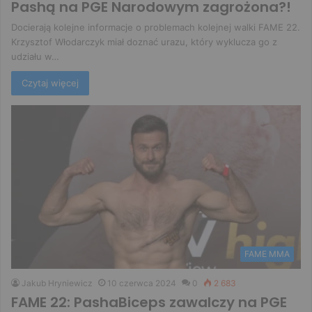
Pashą na PGE Narodowym zagrożona?!
Docierają kolejne informacje o problemach kolejnej walki FAME 22.
Krzysztof Włodarczyk miał doznać urazu, który wyklucza go z
udziału w…
Czytaj więcej
FAME MMA
Jakub Hryniewicz
10 czerwca 2024
0
2 683
FAME 22: PashaBiceps zawalczy na PGE