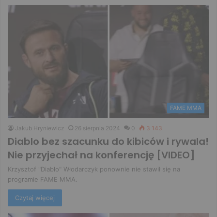
FAME MMA
Jakub Hryniewicz
26 sierpnia 2024
0
3 143
Diablo bez szacunku do kibiców i rywala!
Nie przyjechał na konferencję [VIDEO]
Krzysztof "Diablo" Włodarczyk ponownie nie stawił się na
programie FAME MMA.
Czytaj więcej