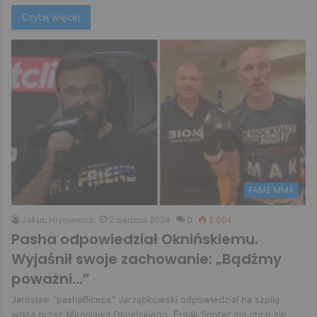
Czytaj więcej
FAME MMA
Jakub Hryniewicz
2 sierpnia 2024
0
2 084
Pasha odpowiedział Oknińskiemu.
Wyjaśnił swoje zachowanie: „Bądźmy
poważni…”
Jarosław "pashaBiceps" Jarząbkowski odpowiedział na szpilę
wbitą przez Mirosława Oknińskiego. Freak fighter nie chce się