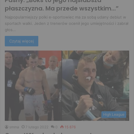
Pashy: „Boks to jego najsłabsza
płaszczyzna. Ma przede wszystkim…”
Najpopularniejszy polki e-sportowiec ma za sobą udany debiut w
sportach walki. Jeden z trenerów ocenił jego umiejętności i zabrał
głos…
Czytaj więcej
High League
smma
7 lutego 2022
0
15 876