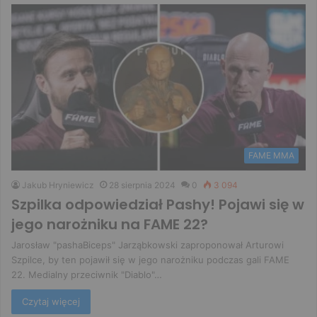
FAME MMA
Jakub Hryniewicz
28 sierpnia 2024
0
3 094
Szpilka odpowiedział Pashy! Pojawi się w
jego narożniku na FAME 22?
Jarosław "pashaBiceps" Jarząbkowski zaproponował Arturowi
Szpilce, by ten pojawił się w jego narożniku podczas gali FAME
22. Medialny przeciwnik "Diablo"…
Czytaj więcej