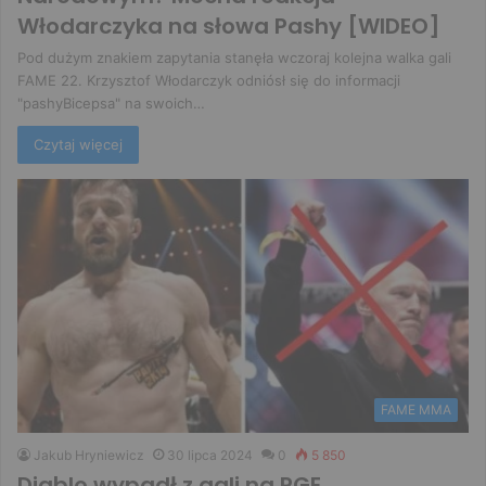
Włodarczyka na słowa Pashy [WIDEO]
Pod dużym znakiem zapytania stanęła wczoraj kolejna walka gali
FAME 22. Krzysztof Włodarczyk odniósł się do informacji
"pashyBicepsa" na swoich…
Czytaj więcej
FAME MMA
Jakub Hryniewicz
30 lipca 2024
0
5 850
Diablo wypadł z gali na PGE