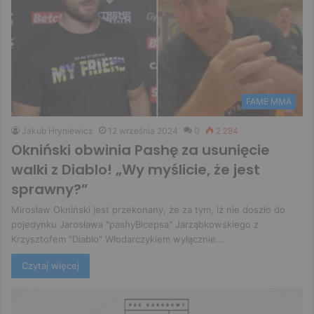
FAME MMA
Jakub Hryniewicz
12 września 2024
0
2 284
Okniński obwinia Pashę za usunięcie
walki z Diablo! „Wy myślicie, że jest
sprawny?”
Mirosław Okniński jest przekonany, że za tym, iż nie doszło do
pojedynku Jarosława "pashyBicepsa" Jarząbkowskiego z
Krzysztofem "Diablo" Włodarczykiem wyłącznie…
Czytaj więcej