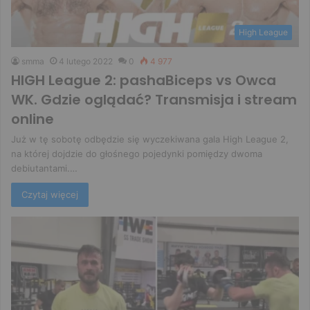
High League
smma
4 lutego 2022
0
4 977
HIGH League 2: pashaBiceps vs Owca
WK. Gdzie oglądać? Transmisja i stream
online
Już w tę sobotę odbędzie się wyczekiwana gala High League 2,
na której dojdzie do głośnego pojedynki pomiędzy dwoma
debiutantami.…
Czytaj więcej