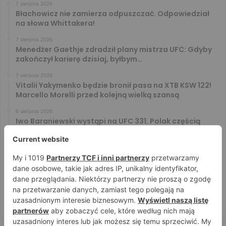
7 sierpnia 2026
Błachowicz nie zamierza odpuszczać. Odpowiedział
na słowa Whittakera!
7 sierpnia 2026
Menedżer Gaethje zdradził plany mistrza UFC: Gdyby
zakończył karierę dzisiaj, byłbym…
7 sierpnia 2026
Vitalii Yakymenko będzie bronił pasa na XTB KSW 122!
Marcello Morelli przed kolejną wielką szansą
6 sierpnia 2026
Iwo Baraniewski wystąpi na UFC 331. Polak częścią
mocnej karty walk
6 sierpnia 2026
Don Kasjo poznał rywala na FAME 32. Bartosz Szachta
przeciwnikiem Króla
6 sierpnia 2026
Niepokonany Włodarczyk zawalczy o ranking! Na XTB
KSW 122 zmierzy się z Paivą