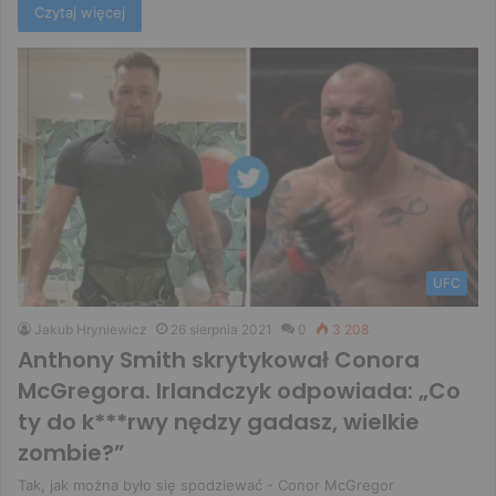
Czytaj więcej
UFC
Jakub Hryniewicz
26 sierpnia 2021
0
3 208
Anthony Smith skrytykował Conora
McGregora. Irlandczyk odpowiada: „Co
ty do k***rwy nędzy gadasz, wielkie
zombie?”
Tak, jak można było się spodziewać - Conor McGregor