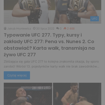
UFC
Jakub Hryniewicz
30 lipca 2022
0
2 466
Typowanie UFC 277. Typy, kursy i
zakłady UFC 277: Pena vs. Nunes 2. Co
obstawiać? Karta walk, transmisja na
żywo UFC 277
Zbliżająca się gala UFC 277 to kolejna znakomita okazja, by sporo
zarobić! Wśród 13. pojedynków karty walk nie brak zawodników…
Czytaj więcej