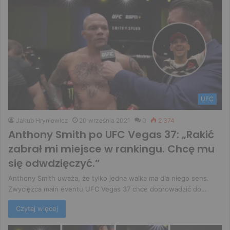
UFC
Jakub Hryniewicz
20 września 2021
0
2 374
Anthony Smith po UFC Vegas 37: „Rakić
zabrał mi miejsce w rankingu. Chcę mu
się odwdzięczyć.”
Anthony Smith uważa, że tylko jedna walka ma dla niego sens.
Zwycięzca main eventu UFC Vegas 37 chce doprowadzić do…
Czytaj więcej