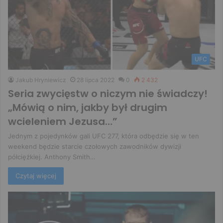
UFC
Jakub Hryniewicz
28 lipca 2022
0
2 432
Seria zwycięstw o niczym nie świadczy!
„Mówią o nim, jakby był drugim
wcieleniem Jezusa…”
Jednym z pojedynków gali UFC 277, która odbędzie się w ten
weekend będzie starcie czołowych zawodników dywizji
półciężkiej. Anthony Smith…
Czytaj więcej