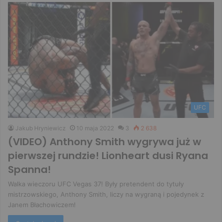
UFC
Jakub Hryniewicz
10 maja 2022
3
2 638
(VIDEO) Anthony Smith wygrywa już w
pierwszej rundzie! Lionheart dusi Ryana
Spanna!
Walka wieczoru UFC Vegas 37! Były pretendent do tytuły
mistrzowskiego, Anthony Smith, liczy na wygraną i pojedynek z
Janem Błachowiczem!