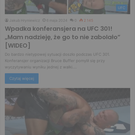
UFC
Jakub Hryniewicz
6 maja 2024
0
2 145
Wpadka konferansjera na UFC 301!
„Mam nadzieję, że go to nie zabolało”
[WIDEO]
Do bardzo nietypowej sytuacji doszło podczas UFC 301.
Konferansjer organizacji Bruce Buffer pomylił się przy
wyczytywaniu wyniku jednej z walki.…
Czytaj więcej