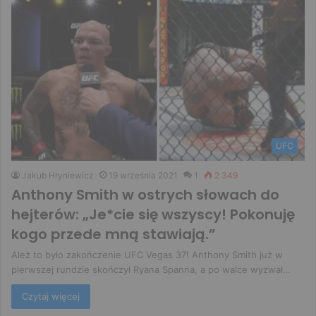
UFC
Jakub Hryniewicz
19 września 2021
1
2 349
Anthony Smith w ostrych słowach do
hejterów: „Je*cie się wszyscy! Pokonuję
kogo przede mną stawiają.”
Ależ to było zakończenie UFC Vegas 37! Anthony Smith już w
pierwszej rundzie skończył Ryana Spanna, a po walce wyzwał…
Czytaj więcej