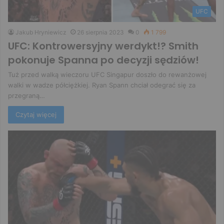
UFC
Jakub Hryniewicz
26 sierpnia 2023
0
1 799
UFC: Kontrowersyjny werdykt!? Smith
pokonuje Spanna po decyzji sędziów!
Tuż przed walką wieczoru UFC Singapur doszło do rewanżowej
walki w wadze półciężkiej. Ryan Spann chciał odegrać się za
przegraną…
Czytaj więcej