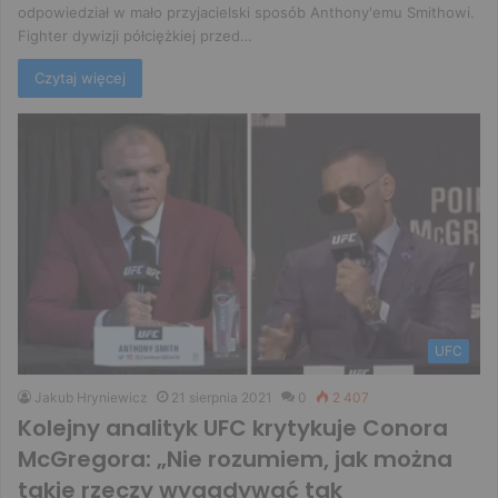
odpowiedział w mało przyjacielski sposób Anthony'emu Smithowi.
Fighter dywizji półciężkiej przed…
Czytaj więcej
UFC
Jakub Hryniewicz
21 sierpnia 2021
0
2 407
Kolejny analityk UFC krytykuje Conora
McGregora: „Nie rozumiem, jak można
takie rzeczy wygadywać tak