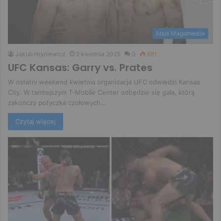
Abus Magomedov
Jakub Hryniewicz
2 kwietnia 2025
0
681
UFC Kansas: Garry vs. Prates
W ostatni weekend kwietnia organizacja UFC odwiedzi Kansas
City. W tamtejszym T-Mobile Center odbędzie się gala, którą
zakończy potyczka czołowych…
Czytaj więcej