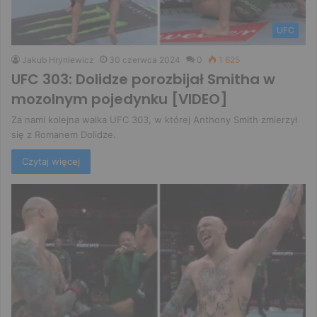
UFC
Jakub Hryniewicz
30 czerwca 2024
0
1 625
UFC 303: Dolidze porozbijał Smitha w
mozolnym pojedynku [VIDEO]
Za nami kolejna walka UFC 303, w której Anthony Smith zmierzył
się z Romanem Dolidze.
Czytaj więcej