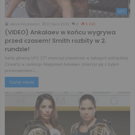
UFC
Jakub Hryniewicz
31 lipca 2022
0
5 248
(VIDEO) Ankalaev w końcu wygrywa
przed czasem! Smith rozbity w 2.
rundzie!
Kartę główną UFC 277 otworzył pojedynek w kategorii półciężkiej.
Czwarty w rankingu Magomed Ankalaev zmierzył się z byłym
pretendentem i…
Czytaj więcej