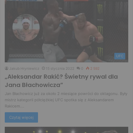
UFC
Jakub Hryniewicz
15 stycznia 2022
0
2 592
„Aleksandar Rakić? Świetny rywal dla
Jana Błachowicza”
Jan Błachowicz już za około 2 miesiące powróci do oktagonu. Były
mistrz kategorii półciężkiej UFC spotka się z Aleksandarem
Rakicem.…
Czytaj więcej