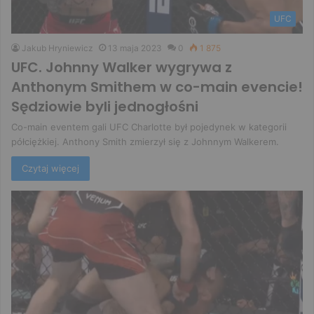
UFC
Jakub Hryniewicz
13 maja 2023
0
1 875
UFC. Johnny Walker wygrywa z
Anthonym Smithem w co-main evencie!
Sędziowie byli jednogłośni
Co-main eventem gali UFC Charlotte był pojedynek w kategorii
półciężkiej. Anthony Smith zmierzył się z Johnnym Walkerem.
Czytaj więcej