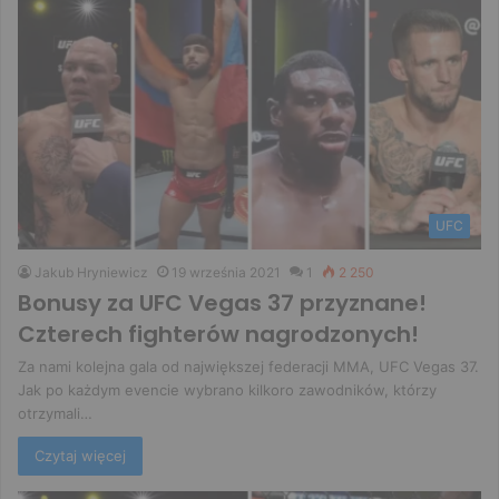
UFC
Jakub Hryniewicz
19 września 2021
1
2 250
Bonusy za UFC Vegas 37 przyznane!
Czterech fighterów nagrodzonych!
Za nami kolejna gala od największej federacji MMA, UFC Vegas 37.
Jak po każdym evencie wybrano kilkoro zawodników, którzy
otrzymali…
Czytaj więcej