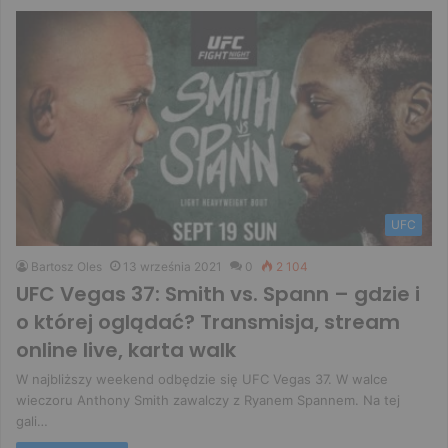
UFC
Bartosz Oles
13 września 2021
0
2 104
UFC Vegas 37: Smith vs. Spann – gdzie i
o której oglądać? Transmisja, stream
online live, karta walk
W najbliższy weekend odbędzie się UFC Vegas 37. W walce
wieczoru Anthony Smith zawalczy z Ryanem Spannem. Na tej
gali…