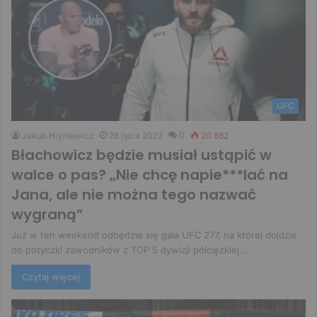
UFC
Jakub Hryniewicz
28 lipca 2022
0
20 882
Błachowicz będzie musiał ustąpić w
walce o pas? „Nie chcę napie***lać na
Jana, ale nie można tego nazwać
wygraną”
Już w ten weekend odbędzie się gala UFC 277, na której dojdzie
do potyczki zawodników z TOP 5 dywizji półciężkiej.…
Czytaj więcej