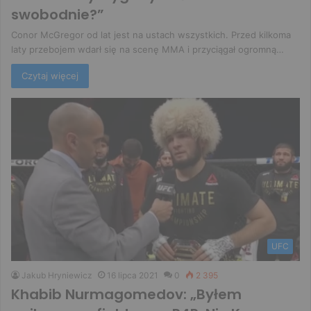
swobodnie?”
Conor McGregor od lat jest na ustach wszystkich. Przed kilkoma
laty przebojem wdarł się na scenę MMA i przyciągał ogromną…
Czytaj więcej
UFC
Jakub Hryniewicz
16 lipca 2021
0
2 395
Khabib Nurmagomedov: „Byłem