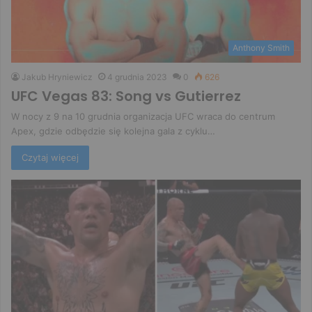
Anthony Smith
Jakub Hryniewicz
4 grudnia 2023
0
626
UFC Vegas 83: Song vs Gutierrez
W nocy z 9 na 10 grudnia organizacja UFC wraca do centrum
Apex, gdzie odbędzie się kolejna gala z cyklu…
Czytaj więcej