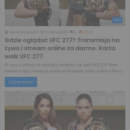
UFC
Jakub Hryniewicz
30 lipca 2022
0
2 045
Gdzie oglądać UFC 277? Transmisja na
żywo i stream online za darmo. Karta
walk UFC 277.
W nocy z soboty na niedzielę odbędzie się gala UFC 277. Main
eventem tego hitowego wydarzenia będzie walka Julianna Pena…
Czytaj więcej