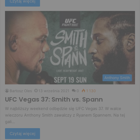
Czytaj więcej
Anthony Smith
Bartosz Oles
13 września 2021
0
1 130
UFC Vegas 37: Smith vs. Spann
W najbliższy weekend odbędzie się UFC Vegas 37. W walce
wieczoru Anthony Smith zawalczy z Ryanem Spannem. Na tej
gali…
Czytaj więcej