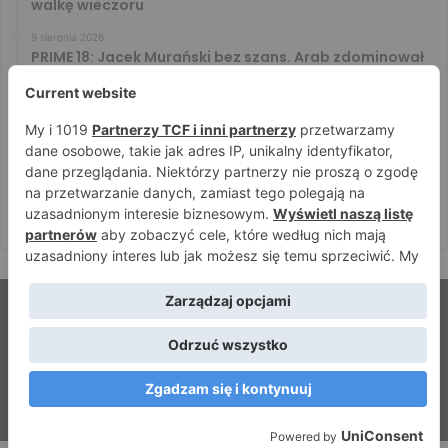
walkę wieczoru
9 sierpnia 2026
PRIME 18: Jacek Murański bez szans. Arab zdominował
leciwego rywala
8 sierpnia 2026
PRIME 18: Mariusz Wach rozbity przez 6. rywali. Gypsy
Team zwyciężył w 3. rundzie
8 sierpnia 2026
PRIME 18: Bagieta wrócił i wygrał. Wampirek przegrał w
2. rundzie
© Strefamma.pl 2026, Wszelkie prawa zastrzeżone |
Home
Redakcja
Kontakt
Facebook
YouTube
RSS