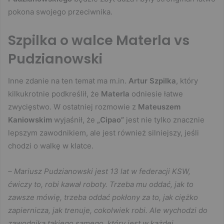
pokona swojego przeciwnika.
Szpilka o walce Materla vs
Pudzianowski
Inne zdanie na ten temat ma m.in.
Artur Szpilka
, który
kilkukrotnie podkreślił, że
Materla
odniesie łatwe
zwycięstwo. W ostatniej rozmowie z
Mateuszem
Kaniowskim
wyjaśnił, że
„Cipao”
jest nie tylko znacznie
lepszym zawodnikiem, ale jest również silniejszy, jeśli
chodzi o walkę w klatce.
– Mariusz Pudzianowski jest 13 lat w federacji KSW,
ćwiczy to, robi kawał roboty. Trzeba mu oddać, jak to
zawsze mówię, trzeba oddać pokłony za to, jak ciężko
zapiernicza, jak trenuje, cokolwiek robi. Ale wychodzi do
zawodnika takiego samego, który jest w każdej