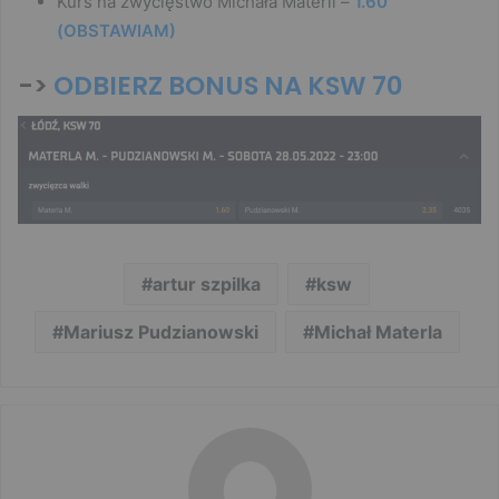
Kurs na zwycięstwo Michała Materli –
1.60
(OBSTAWIAM)
->
ODBIERZ BONUS NA KSW 70
artur szpilka
ksw
Mariusz Pudzianowski
Michał Materla