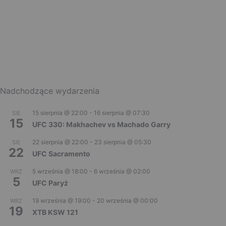
Nadchodzące wydarzenia
15 sierpnia @ 22:00
-
16 sierpnia @ 07:30
SIE
15
UFC 330: Makhachev vs Machado Garry
22 sierpnia @ 22:00
-
23 sierpnia @ 05:30
SIE
22
UFC Sacramento
5 września @ 18:00
-
6 września @ 02:00
WRZ
5
UFC Paryż
19 września @ 19:00
-
20 września @ 00:00
WRZ
19
XTB KSW 121