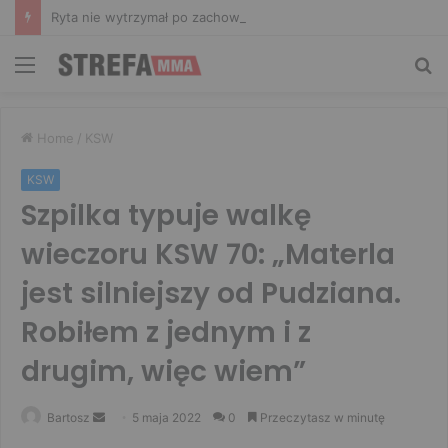
Ryta nie wytrzymał po zachowaniu Murańskiego. Mocne słowa Żołnierza
Menu
Sz
Home
/
KSW
KSW
Szpilka typuje walkę
wieczoru KSW 70: „Materla
jest silniejszy od Pudziana.
Robiłem z jednym i z
drugim, więc wiem”
Send
Bartosz
5 maja 2022
0
Przeczytasz w minutę
an