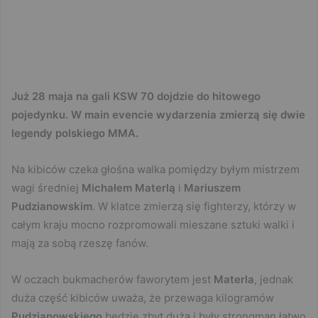
Już 28 maja na gali KSW 70 dojdzie do hitowego
pojedynku. W main evencie wydarzenia zmierzą się dwie
legendy polskiego MMA.
Na kibiców czeka głośna walka pomiędzy byłym mistrzem
wagi średniej
Michałem Materlą
i
Mariuszem
Pudzianowskim
. W klatce zmierzą się fighterzy, którzy w
całym kraju mocno rozpromowali mieszane sztuki walki i
mają za sobą rzeszę fanów.
W oczach bukmacherów faworytem jest
Materla
, jednak
duża część kibiców uważa, że przewaga kilogramów
Pudzianowskiego
będzie zbyt duża i były strongman łatwo