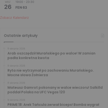
19:00
-
23:30
WRZ
26
FEN 63
Zobacz Kalendarz
Ostatnie artykuły
9 sierpnia 2026
Arab oszczędził Murańskiego po walce! W zamian
padła konkretna kwota
9 sierpnia 2026
Ryta nie wytrzymał po zachowaniu Murańskiego.
Mocne słowa Żołnierza
9 sierpnia 2026
Mateusz Gamrot pokonany w walce wieczoru! Salkilld
poddał Polaka na UFC Vegas 120
9 sierpnia 2026
PRIME 18: Arek Tańcula zerwał biceps! Bomba wygrał