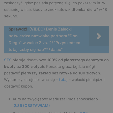
zaskoczyć, gdyż posiada potężną siłę, co pokazał m.in. w
ostatniej walce, kiedy to znokautował
„Bombardiera”
w 18
sekund.
Sprawdź!
(VIDEO) Denis Załęcki
potwierdza nazwisko partnera "Don
Diego" w walce 2 vs. 2! "Przyszedłem
tutaj, żeby się nap***dalać"
STS
oferuje dodatkowe
100% od pierwszego depozytu do
kwoty aż 300 złotych
. Ponadto gracz będzie mógł
postawić
pierwszy zakład bez ryzyka do 100 złotych
.
Wystarczy zarejestrować się –
tutaj
– wpłacić pieniądze i
obstawić kupon.
Kurs na zwycięstwo Mariusza Pudzianowskiego –
2.35 (OBSTAWIAM)