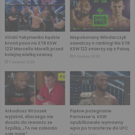
Vitalii Yakymenko będzie
Niepokonany Włodarczyk
bronił pasa na XTB KSW
zawalczy o ranking! Na XTB
122! Marcello Morelli przed
KSW 122 zmierzy się z Paivą
kolejną wielką szansą
6 sierpnia 2026
7 sierpnia 2026
Arkadiusz Wrzosek
Piękne pożegnanie
wyjaśnił, dlaczego nie
Parnasse’a. KSW
doszło do rewanżu ze
opublikowało wymowny
Szpilką. „To nie zależało
wpis po transferze do UFC
ode mnie”