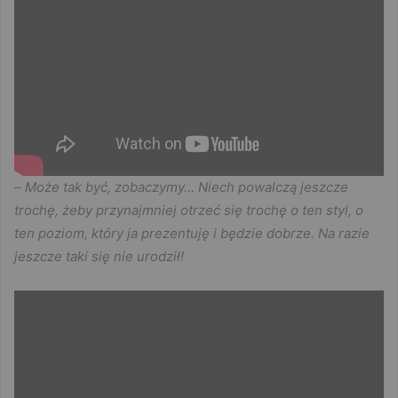
–
Może tak być, zobaczymy… Niech powalczą jeszcze
trochę, żeby przynajmniej otrzeć się trochę o ten styl, o
ten poziom, który ja prezentuję i będzie dobrze. Na razie
jeszcze taki się nie urodził!