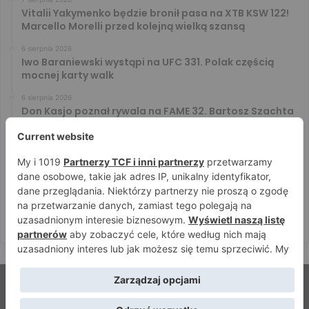
Vitalii Yakymenko będzie bronił pasa na XTB KSW 122!
Marcello Morelli przed kolejną wielką szansą
6 sierpnia 2026
Iwo Baraniewski wystąpi na UFC 331. Polak częścią
mocnej karty walk
6 sierpnia 2026
Don Kasjo poznał rywala na FAME 32. Bartosz Szachta
przeciwnikiem Króla
6 sierpnia 2026
Niepokonany Włodarczyk zawalczy o ranking! Na XTB
KSW 122 zmierzy się z Paivą
5 sierpnia 2026
Mateusz DON DIEGO Kubiszyn o rywalu na GROMDA 26.
Kibice typują trzy nazwiska
© Strefamma.pl 2026, Wszelkie prawa zastrzeżone |