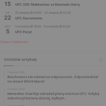
15
UFC 330: Makhachev vs Machado Garry
22 sierpnia @ 22:00
-
23 sierpnia @ 05:30
SIE
22
UFC Sacramento
5 września @ 18:00
-
6 września @ 02:00
WRZ
5
UFC Paryż
Zobacz Kalendarz
Ostatnie artykuły
7 sierpnia 2026
Błachowicz nie zamierza odpuszczać. Odpowiedział
na słowa Whittakera!
7 sierpnia 2026
Menedżer Gaethje zdradził plany mistrza UFC: Gdyby
zakończył karierę dzisiaj, byłbym…
7 sierpnia 2026