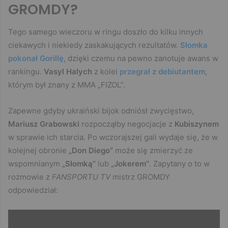
GROMDY?
Tego samego wieczoru w ringu doszło do kilku innych
ciekawych i niekiedy zaskakujących rezultatów.
Słomka
pokonał Gorillę
, dzięki czemu na pewno zanotuje awans w
rankingu.
Vasyl Halych
z kolei
przegrał z debiutantem
,
którym był znany z MMA „FIZOL”.
Zapewne gdyby ukraiński bijok odniósł zwycięstwo,
Mariusz Grabowski
rozpocząłby negocjacje z
Kubiszynem
w sprawie ich starcia. Po wczorajszej gali wydaje się, że w
kolejnej obronie
„Don Diego”
może się zmierzyć ze
wspomnianym
„Słomką”
lub
„Jokerem”
. Zapytany o to w
rozmowie z
FANSPORTU TV
mistrz GROMDY
odpowiedział: