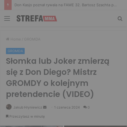
Niepokonany Włodarczyk zawalczy o ranking! Na XTB KSW 122 zmierzy się z Paivą
Menu
Sz
Home
/
GROMDA
GROMDA
Słomka lub Joker zmierzą
się z Don Diego? Mistrz
GROMDY o kolejnym
pretendencie (VIDEO)
Send
Jakub Hryniewicz
1 czerwca 2024
0
an
Przeczytasz w minutę
email