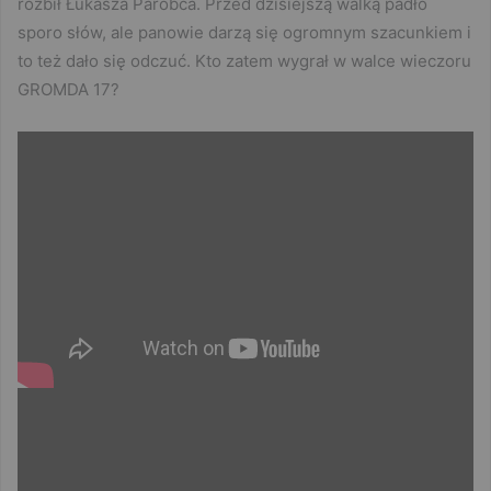
rozbił Łukasza Parobca. Przed dzisiejszą walką padło
sporo słów, ale panowie darzą się ogromnym szacunkiem i
to też dało się odczuć. Kto zatem wygrał w walce wieczoru
GROMDA 17?