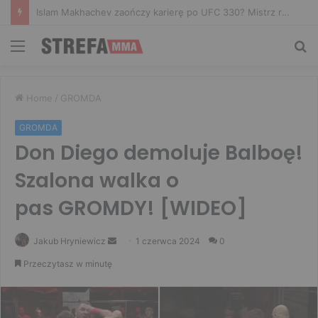
Tańcula nie gryzł się w język. Wymowna sugestia o zachowaniu Jacka Murańskiego [VIDEO]
Menu
Sz
Home
/
GROMDA
GROMDA
Don Diego demoluje Balboę!
Szalona walka o
pas GROMDY! [WIDEO]
Send
Jakub Hryniewicz
1 czerwca 2024
0
an
Przeczytasz w minutę
email