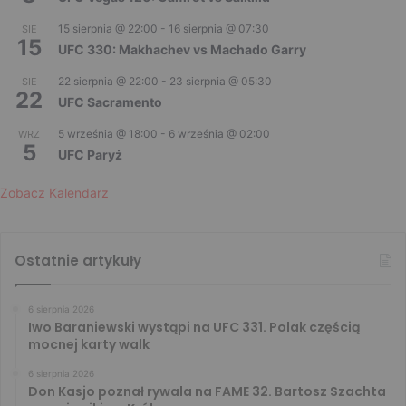
15 sierpnia @ 22:00
-
16 sierpnia @ 07:30
SIE
15
UFC 330: Makhachev vs Machado Garry
22 sierpnia @ 22:00
-
23 sierpnia @ 05:30
SIE
22
UFC Sacramento
5 września @ 18:00
-
6 września @ 02:00
WRZ
5
UFC Paryż
Zobacz Kalendarz
Ostatnie artykuły
6 sierpnia 2026
Iwo Baraniewski wystąpi na UFC 331. Polak częścią
mocnej karty walk
6 sierpnia 2026
Don Kasjo poznał rywala na FAME 32. Bartosz Szachta