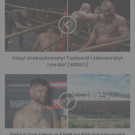
Vasyl znokautowany! Faulował i zlekceważył
rywala! [WIDEO]
Debiut Don Diego w FAME na PGE Narodowym?