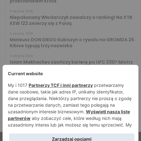
przeciwnikiem Króla
6 sierpnia 2026
Niepokonany Włodarczyk zawalczy o ranking! Na XTB
KSW 122 zmierzy się z Paivą
5 sierpnia 2026
Mateusz DON DIEGO Kubiszyn o rywalu na GROMDA 26.
Kibice typują trzy nazwiska
5 sierpnia 2026
Islam Makhachev zaończy karierę po UFC 330? Mistrz
rozwiał wszelkie wątpliwości
4 sierpnia 2026
Tańcula nie gryzł się w język. Wymowna sugestia o
zachowaniu Jacka Murańskiego [VIDEO]
4 sierpnia 2026
Ostre spojrzenia Jóźwiaka i Ryty. Zobacz face to face
przed PRIME 18