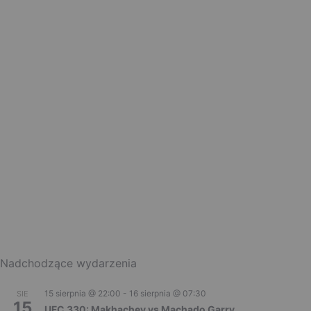
Nadchodzące wydarzenia
15 sierpnia @ 22:00
-
16 sierpnia @ 07:30
SIE
15
UFC 330: Makhachev vs Machado Garry