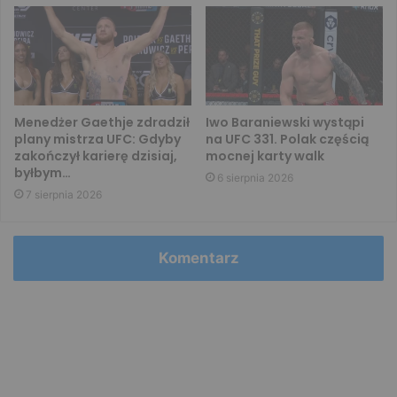
Menedżer Gaethje zdradził
Iwo Baraniewski wystąpi
plany mistrza UFC: Gdyby
na UFC 331. Polak częścią
zakończył karierę dzisiaj,
mocnej karty walk
byłbym…
6 sierpnia 2026
7 sierpnia 2026
Komentarz