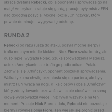
skraca dystans
Rębecki
, obija oponenta i sprowadza go na
matę! Amerykanin ratuje się gardą, pracuje były mistrz FEN
nad dogodną pozycją. Mocne łokcie „Chińczyka”, który
pewnie dominuje i wygrywa tę odsłonę.
RUNDA 2
Rębecki
od razu rusza do ataku, posyła mocne sierpy i
trafia mocnym middle kickiem.
Nick Fiore
szuka kontry, ale
dużo lepiej wygląda Polak. Szuka sprowadzenia Mateusz,
ucieka Amerykanin, ale trafia go podbródkami Polak.
Zachwiał się „Chińczyk”, oponent poszukał sprowadzenia.
Walka tylko na chwilę przeniosła się do parteru, ale były
mistrz FEN wraca na nogi. Kilka ciosów i obala „Chińczyk”,
który zdecydowanie przeważa w liczbie ciosów – na samą
głowę wyprowadził więcej, niż rywal wszystkie na ten
moment! Pracuje
Nick Fiore
z dołu,
Rębecki
nie pozostaje
bierny i również obija
Fiore
. Ten wie jak się bronić przed