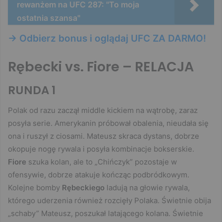
rewanżem na UFC 287: "To moja
ostatnia szansa"
-> Odbierz bonus i oglądaj UFC ZA DARMO!
Rębecki vs. Fiore – RELACJA
RUNDA 1
Polak od razu zaczął middle kickiem na wątrobę, zaraz
posyła serie. Amerykanin próbował obalenia, nieudała się
ona i ruszył z ciosami. Mateusz skraca dystans, dobrze
okopuje nogę rywala i posyła kombinacje bokserskie.
Fiore
szuka kolan, ale to „Chińczyk” pozostaje w
ofensywie, dobrze atakuje kończąc podbródkowym.
Kolejne bomby
Rębeckiego
ladują na głowie rywala,
którego uderzenia również rozcięły Polaka. Świetnie obija
„schaby” Mateusz, poszukał latającego kolana. Świetnie