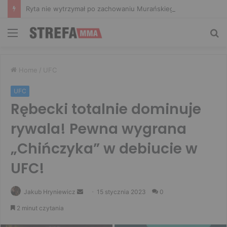
Ryta nie wytrzymał po zachowaniu Murańskiego. Mocne słowa Żołnierza
Menu
Sz
Home
/
UFC
UFC
Rębecki totalnie dominuje
rywala! Pewna wygrana
„Chińczyka” w debiucie w
UFC!
Send
Jakub Hryniewicz
15 stycznia 2023
0
an
2 minut czytania
email