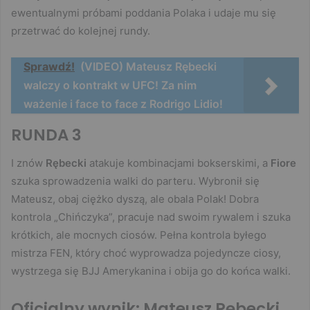
ewentualnymi próbami poddania Polaka i udaje mu się
przetrwać do kolejnej rundy.
Sprawdź!
(VIDEO) Mateusz Rębecki
walczy o kontrakt w UFC! Za nim
ważenie i face to face z Rodrigo Lidio!
RUNDA 3
I znów
Rębecki
atakuje kombinacjami bokserskimi, a
Fiore
szuka sprowadzenia walki do parteru. Wybronił się
Mateusz, obaj ciężko dyszą, ale obala Polak! Dobra
kontrola „Chińczyka”, pracuje nad swoim rywalem i szuka
krótkich, ale mocnych ciosów. Pełna kontrola byłego
mistrza FEN, który choć wyprowadza pojedyncze ciosy,
wystrzega się BJJ Amerykanina i obija go do końca walki.
Oficjalny wynik: Mateusz Rębecki