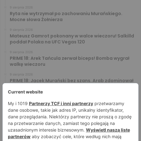
9 sierpnia 2026
Ryta nie wytrzymał po zachowaniu Murańskiego.
Mocne słowa Żołnierza
9 sierpnia 2026
Mateusz Gamrot pokonany w walce wieczoru! Salkilld
poddał Polaka na UFC Vegas 120
9 sierpnia 2026
PRIME 18: Arek Tańcula zerwał biceps! Bomba wygrał
walkę wieczoru
9 sierpnia 2026
PRIME 18: Jacek Murański bez szans. Arab zdominował
leciwego rywala
8 sierpnia 2026
PRIME 18: Mariusz Wach rozbity przez 6. rywali. Gypsy
Team zwyciężył w 3. rundzie
8 sierpnia 2026
PRIME 18: Bagieta wrócił i wygrał. Wampirek przegrał w
2. rundzie