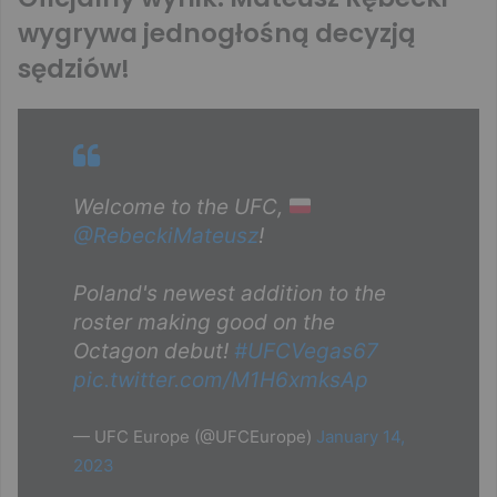
wygrywa jednogłośną decyzją
sędziów!
Welcome to the UFC,
@RebeckiMateusz
!
Poland's newest addition to the
roster making good on the
Octagon debut!
#UFCVegas67
pic.twitter.com/M1H6xmksAp
— UFC Europe (@UFCEurope)
January 14,
2023