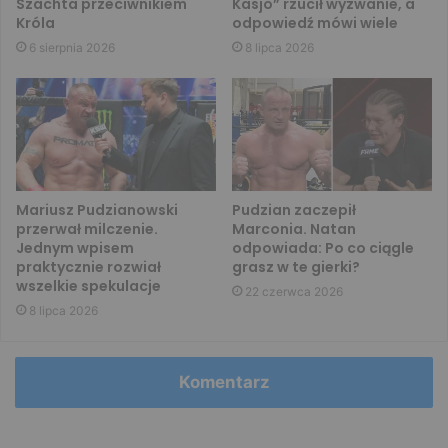
Szachta przeciwnikiem
Kasjo” rzucił wyzwanie, a
Króla
odpowiedź mówi wiele
6 sierpnia 2026
8 lipca 2026
Mariusz Pudzianowski
Pudzian zaczepił
przerwał milczenie.
Marconia. Natan
Jednym wpisem
odpowiada: Po co ciągle
praktycznie rozwiał
grasz w te gierki?
wszelkie spekulacje
22 czerwca 2026
8 lipca 2026
Komentarz