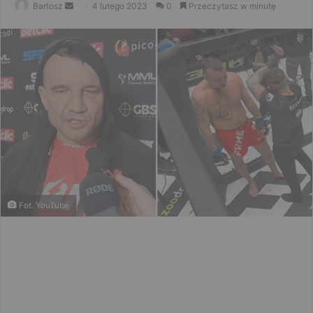
Send
Bartosz
4 lutego 2023
0
Przeczytasz w minutę
an
email
Fot. YouTube