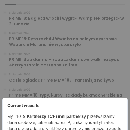
8 sierpnia 2026
PRIME 18: Bagieta wrócił i wygrał. Wampirek przegrał w
2. rundzie
8 sierpnia 2026
PRIME 18: Ryta rozbił Jóźwiaka na pełnym dystansie.
Wsparcie Murana nie wystarczyło
8 sierpnia 2026
PRIME 18 za darmo – zobacz darmowe walki na żywo!
Aż trzy starcia dostępne za free
8 sierpnia 2026
Gdzie oglądać Prime MMA 18? Transmisja na żywo
8 sierpnia 2026
Prime MMA 18: typy, kursy i zakłady bukmacherskie na
galę
7 sierpnia 2026
PRIME MMA 18: Oficjalne ważenie i ostatnie face to
face [VIDEO]