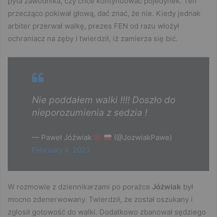
pyta zawodnika, czy chce kontynuować pojedynek. Ten
przecząco pokiwał głową, dać znać, że nie. Kiedy jednak
arbiter przerwał walkę, prezes FEN od razu włożył
ochraniacz na zęby i twierdził, iż zamierza się bić.
Nie poddałem walki !!!! Doszło do
nieporozumienia z sedzia !
— Paweł Jóźwiak
(@JozwiakPawe)
February 4, 2023
W rozmowie z dziennikarzami po porażce
Jóźwiak
był
mocno zdenerwowany. Twierdził, że został oszukany i
zgłosił gotowość do walki. Dodatkowo zbanował sędziego