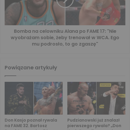
Bomba na celowniku Alana po FAME 17: "Nie
wyobrażam sobie, żeby trenował w WCA. Ego
mu podrosło, to go zgaszę"
Powiązane artykuły
Don Kasjo poznał rywala
Pudzianowski już znalazł
na FAME 32. Bartosz
pierwszego rywala? „Don