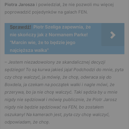
Piotra Jarosza
i powiedział, że nie pozwoli mu więcej
poprowadzić pojedynków na galach FEN.
Sprawdź!
Piotr Szeliga zapewnia, że
nie skończy jak z Normanem Parke!
"Marcin wie, że to będzie jego
najcięższa walka"
– Jestem niezadowolony ze skandalicznej decyzji
sędziego! To są kurwa jakieś jaja! Podchodzi do mnie, pyta
czy chcę walczyć, ja mówię, że chcę, odwraca się do
Boxdela, ja czekam na początek walki i nagle mówi, że
przerywa, bo ja nie chcę walczyć. Taki sędzia by u mnie
nigdy nie sędziował i mówię publicznie, że Piotr Jarosz
nigdy nie będzie sędziować na FEN, bo zostałem
oszukany! Na kamerach jest, pyta czy chcę walczyć,
odpowiadam, że chcę.