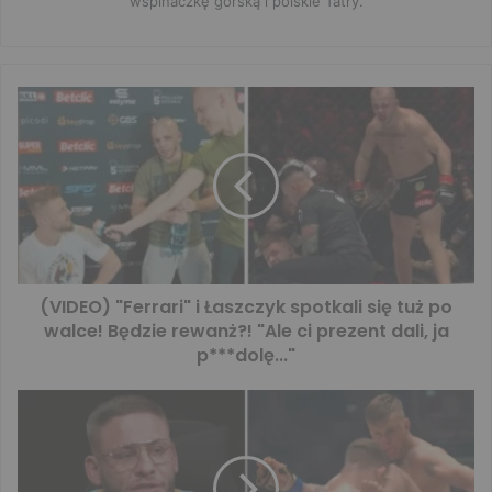
wspinaczkę górską i polskie Tatry.
(VIDEO) "Ferrari" i Łaszczyk spotkali się tuż po
walce! Będzie rewanż?! "Ale ci prezent dali, ja
p***dolę..."