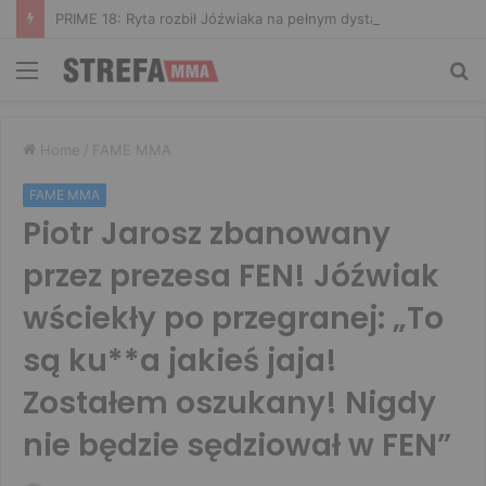
PRIME 18: Ryta rozbił Jóźwiaka na pełnym dystansie. Wsparcie Murana nie wystarczyło
Menu
Sz
Home
/
FAME MMA
FAME MMA
Piotr Jarosz zbanowany
przez prezesa FEN! Jóźwiak
wściekły po przegranej: „To
są ku**a jakieś jaja!
Zostałem oszukany! Nigdy
nie będzie sędziował w FEN”