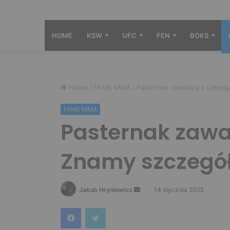
HOME
KSW
UFC
FEN
BOKS
Home
/
FAME MMA
/
Pasternak zawalczy z Labryg
FAME MMA
Pasternak zawa
Znamy szczegół
Send
Jakub Hryniewicz
14 stycznia 2025
an
Facebook
Twitter
email