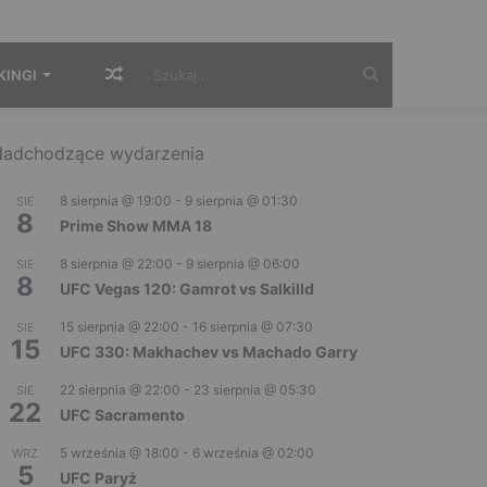
Losowy
Szukaj...
KINGI
artykuł
adchodzące wydarzenia
8 sierpnia @ 19:00
-
9 sierpnia @ 01:30
SIE
8
Prime Show MMA 18
8 sierpnia @ 22:00
-
9 sierpnia @ 06:00
SIE
8
UFC Vegas 120: Gamrot vs Salkilld
15 sierpnia @ 22:00
-
16 sierpnia @ 07:30
SIE
15
UFC 330: Makhachev vs Machado Garry
22 sierpnia @ 22:00
-
23 sierpnia @ 05:30
SIE
22
UFC Sacramento
5 września @ 18:00
-
6 września @ 02:00
WRZ
5
UFC Paryż