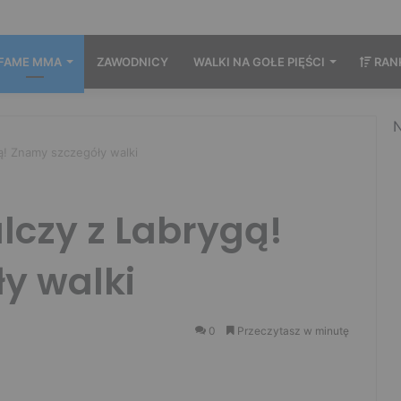
FAME MMA
ZAWODNICY
WALKI NA GOŁE PIĘŚCI
RAN
N
ą! Znamy szczegóły walki
lczy z Labrygą!
y walki
0
Przeczytasz w minutę