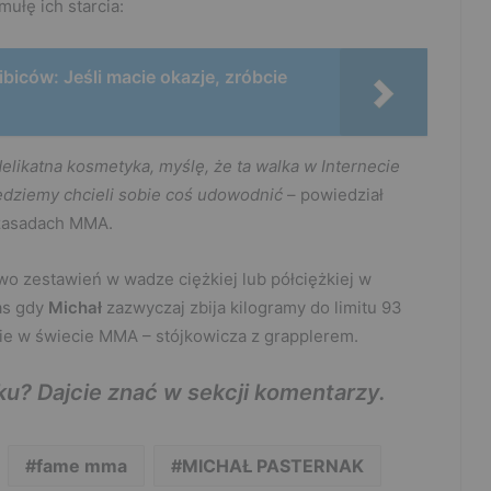
ułę ich starcia:
ibiców: Jeśli macie okazje, zróbcie
delikatna kosmetyka, myślę, że ta walka w Internecie
będziemy chcieli sobie coś udowodnić
– powiedział
 zasadach MMA.
wo zestawień w wadze ciężkiej lub półciężkiej w
as gdy
Michał
zazwyczaj zbija kilogramy do limitu 93
nie w świecie MMA – stójkowicza z grapplerem.
u? Dajcie znać w sekcji komentarzy.
fame mma
MICHAŁ PASTERNAK