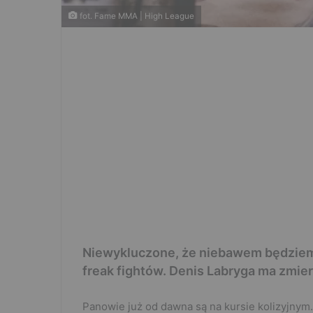
fot. Fame MMA | High League
Niewykluczone, że niebawem będziem
freak fightów. Denis Labryga ma zmie
Panowie już od dawna są na kursie kolizyjnym