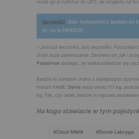
może go przybliżyć do UFC, ze względu na form
Sprawdź!
Alan Kwieciński z apelem do k
to, co ja [WIDEO]
– Jest już wszystko, jest wszystko. Pozostaje 
zrobi duże zamieszanie. Zarówno on, jak i ja 
Pasternak
dodając, że walka odbędzie się na
Będzie to zarazem jedno z najlepszych sporto
historii FAME.
Denis
waży około 117 kg, podcz
kg. Tak, czy owak, będzie to typowe zestawie
Na kogo stawiacie w tym pojedynk
Clout MMA
Denis Labryga