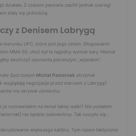
ż działała. Z czasem panowie zasilili jednak szeregi
m stały się jednością.
czy z Denisem Labrygą
 kierunku UFC, które jest jego celem. Głogowianin
ilon MMA 50, choć był to łagodny wymiar kary. Niemal
ógłby skończyć oponenta pierwszym „wjazdem”.
nale Sportowym
Michał Pasternak
otrzymał
k wyglądają negocjacje przed starciem z Labrygą?
lanów nie skrywał uśmiechu:
że ja rozmawiałem na temat takiej walki? Nie podałem
Pasternak] nie będzie zadowolony. Tak ruszyło się…
decydowanie większego kalibru. Tym razem faktycznie