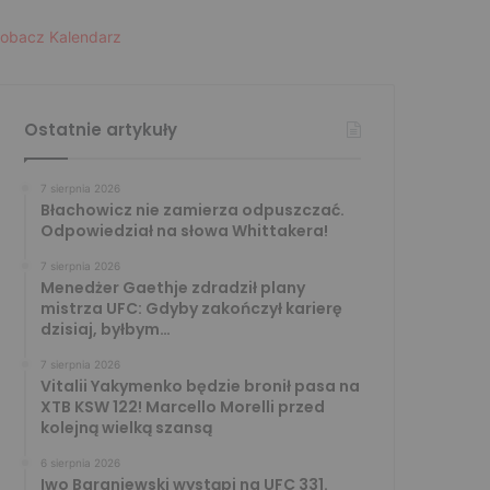
obacz Kalendarz
Ostatnie artykuły
7 sierpnia 2026
Błachowicz nie zamierza odpuszczać.
Odpowiedział na słowa Whittakera!
7 sierpnia 2026
Menedżer Gaethje zdradził plany
mistrza UFC: Gdyby zakończył karierę
dzisiaj, byłbym…
7 sierpnia 2026
Vitalii Yakymenko będzie bronił pasa na
XTB KSW 122! Marcello Morelli przed
kolejną wielką szansą
6 sierpnia 2026
Iwo Baraniewski wystąpi na UFC 331.