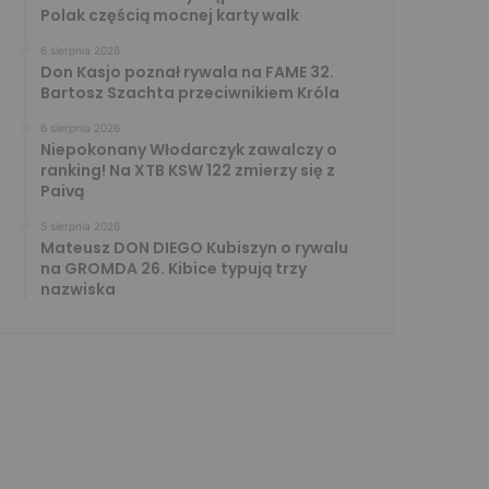
Polak częścią mocnej karty walk
6 sierpnia 2026
Don Kasjo poznał rywala na FAME 32.
Bartosz Szachta przeciwnikiem Króla
6 sierpnia 2026
Niepokonany Włodarczyk zawalczy o
ranking! Na XTB KSW 122 zmierzy się z
Paivą
5 sierpnia 2026
Mateusz DON DIEGO Kubiszyn o rywalu
na GROMDA 26. Kibice typują trzy
nazwiska