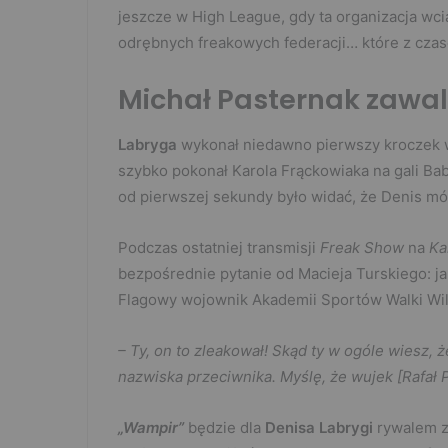
jeszcze w High League, gdy ta organizacja wcią
odrębnych freakowych federacji… które z czase
Michał Pasternak zawal
Labryga
wykonał niedawno pierwszy kroczek w
szybko pokonał Karola Frąckowiaka na gali Bab
od pierwszej sekundy było widać, że Denis m
Podczas ostatniej transmisji
Freak Show
na
Ka
bezpośrednie pytanie od Macieja Turskiego: ja
Flagowy wojownik Akademii Sportów Walki Wi
– Ty, on to zleakował! Skąd ty w ogóle wiesz, 
nazwiska przeciwnika. Myślę, że wujek [Rafał 
„Wampir”
będzie dla
Denisa Labrygi
rywalem z