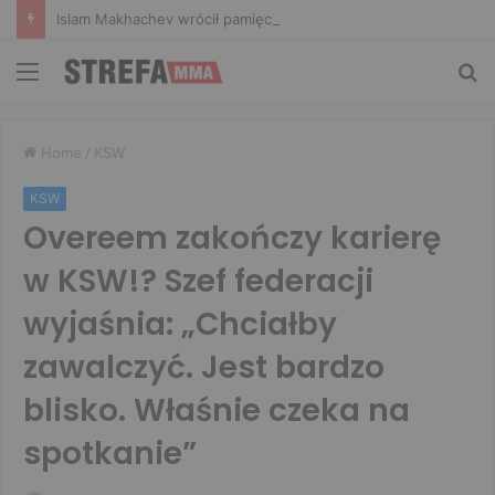
Islam Makhachev wrócił pamięcią do walki o drugi pas: Zrozumiałem, że czeka go długa noc
Menu
Sz
Home
/
KSW
KSW
Overeem zakończy karierę
w KSW!? Szef federacji
wyjaśnia: „Chciałby
zawalczyć. Jest bardzo
blisko. Właśnie czeka na
spotkanie”