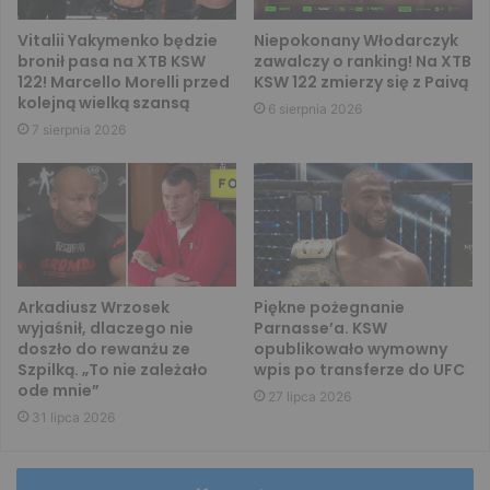
Vitalii Yakymenko będzie
Niepokonany Włodarczyk
bronił pasa na XTB KSW
zawalczy o ranking! Na XTB
122! Marcello Morelli przed
KSW 122 zmierzy się z Paivą
kolejną wielką szansą
6 sierpnia 2026
7 sierpnia 2026
Arkadiusz Wrzosek
Piękne pożegnanie
wyjaśnił, dlaczego nie
Parnasse’a. KSW
doszło do rewanżu ze
opublikowało wymowny
Szpilką. „To nie zależało
wpis po transferze do UFC
ode mnie”
27 lipca 2026
31 lipca 2026