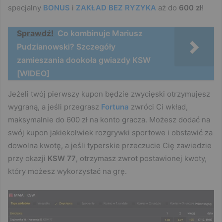
specjalny
BONUS
i
ZAKŁAD BEZ RYZYKA
aż do
600 zł
!
Sprawdź!
Co kombinuje Mariusz
Pudzianowski? Szczegóły
zamieszania dookoła gwiazdy KSW
[WIDEO]
Jeżeli twój pierwszy kupon będzie zwycięski otrzymujesz
wygraną, a jeśli przegrasz
Fortuna
zwróci Ci wkład,
maksymalnie do 600 zł na konto gracza. Możesz dodać na
swój kupon jakiekolwiek rozgrywki sportowe i obstawić za
dowolna kwotę, a jeśli typerskie przeczucie Cię zawiedzie
przy okazji
KSW 77
, otrzymasz zwrot postawionej kwoty,
który możesz wykorzystać na grę.