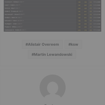
Alistair Overeem
ksw
Martin Lewandowski