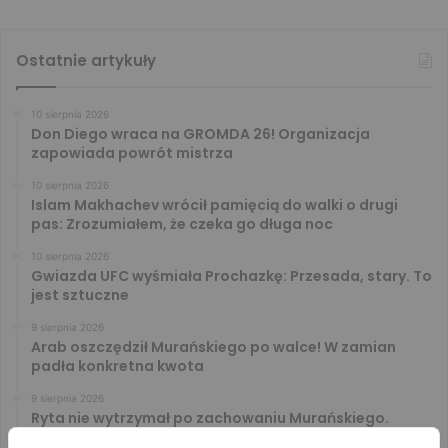
Ostatnie artykuły
10 sierpnia 2026
Don Diego wraca na GROMDA 26! Organizacja
zapowiada powrót mistrza
10 sierpnia 2026
Islam Makhachev wrócił pamięcią do walki o drugi
pas: Zrozumiałem, że czeka go długa noc
10 sierpnia 2026
Gwiazda UFC wyśmiała Prochazkę: Przesada, stary. To
jest sztuczne
9 sierpnia 2026
Arab oszczędził Murańskiego po walce! W zamian
padła konkretna kwota
9 sierpnia 2026
Ryta nie wytrzymał po zachowaniu Murańskiego.
Mocne słowa Żołnierza