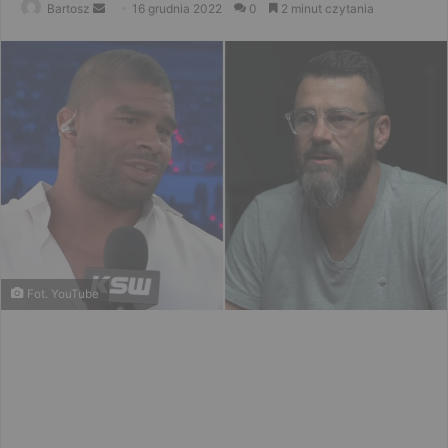
Send
Bartosz
16 grudnia 2022
0
2 minut czytania
an
email
Fot. YouTube