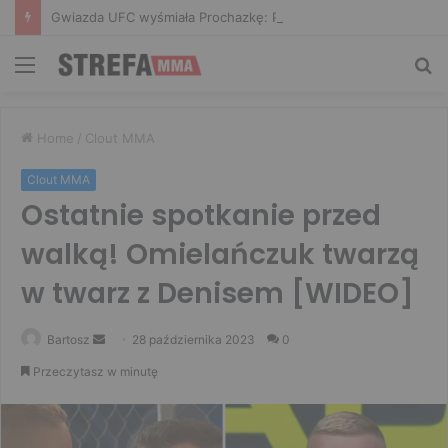
Gwiazda UFC wyśmiała Prochazkę: Przesada, stary. To jest sztuczne
Menu
Sz
Home
/
Clout MMA
Clout MMA
Ostatnie spotkanie przed
walką! Omielańczuk twarzą
w twarz z Denisem [WIDEO]
Send
Bartosz
28 października 2023
0
an
Przeczytasz w minutę
email