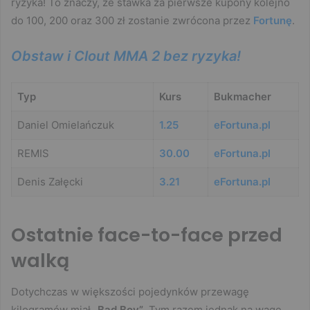
ryzyka! To znaczy, że stawka za pierwsze kupony kolejno
do 100, 200 oraz 300 zł zostanie zwrócona przez
Fortunę
.
Obstaw i Clout MMA 2 bez ryzyka!
Typ
Kurs
Bukmacher
Daniel Omielańczuk
1.25
eFortuna.pl
REMIS
30.00
eFortuna.pl
Denis Załęcki
3.21
eFortuna.pl
Ostatnie face-to-face przed
walką
Dotychczas w większości pojedynków przewagę
kilogramów miał
„Bad Boy”
. Tym razem jednak na wagę