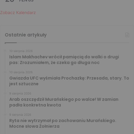
Zobacz Kalendarz
Ostatnie artykuły
10 sierpnia 2026
Islam Makhachev wrócił pamięcią do walki o drugi
pas: Zrozumiałem, że czeka go długa noc
10 sierpnia 2026
Gwiazda UFC wyśmiała Prochazkę: Przesada, stary. To
jest sztuczne
9 sierpnia 2026
Arab oszczędził Murańskiego po walce! W zamian
padła konkretna kwota
9 sierpnia 2026
Ryta nie wytrzymał po zachowaniu Murańskiego.
Mocne słowa Żołnierza