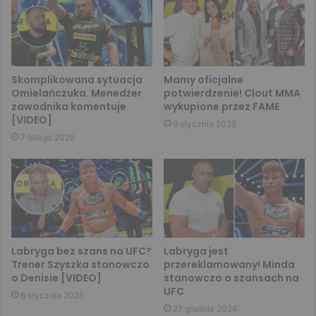
Skomplikowana sytuacja
Mamy oficjalne
Omielańczuka. Menedżer
potwierdzenie! Clout MMA
zawodnika komentuje
wykupione przez FAME
[VIDEO]
9 stycznia 2025
7 lutego 2025
Labryga bez szans na UFC?
Labryga jest
Trener Szyszka stanowczo
przereklamowany! Minda
o Denisie [VIDEO]
stanowczo o szansach na
UFC
8 stycznia 2025
27 grudnia 2024