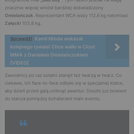
znacznie więcej wniósł bardziej doświadczony
Omielańczuk
. Reprezentant WCA waży 112,6 kg natomiast
Załęcki
103,8 kg.
Sprawdź!
Kamil Minda wskazał
kolejnego rywala! Chce walki w Clout
MMA z Danielem Omielańczukiem
[VIDEO]
Zawodnicy po raz ostatni stanęli też twarzą w twarz. Co
ciekawe, ich face-to-face odbyło się w specjalnej klatce,
aby dzień przed galą uniknąć awantur. Doszło już bowiem
do starcia pomiędzy bohaterami main eventu.