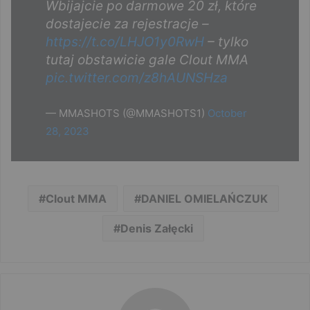
Wbijajcie po darmowe 20 zł, które
dostajecie za rejestracje –
https://t.co/LHJO1y0RwH
– tylko
tutaj obstawicie gale Clout MMA
pic.twitter.com/z8hAUNSHza
— MMASHOTS (@MMASHOTS1)
October
28, 2023
Clout MMA
DANIEL OMIELAŃCZUK
Denis Załęcki