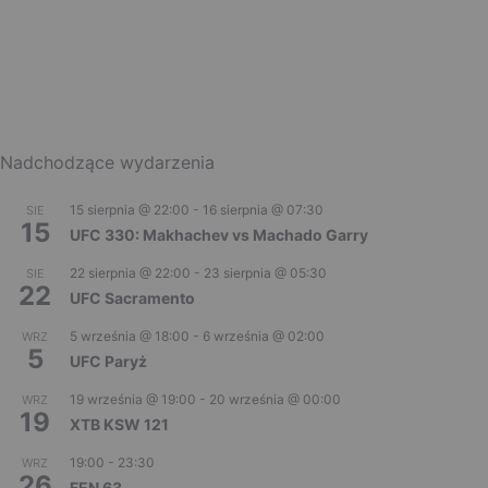
Nadchodzące wydarzenia
15 sierpnia @ 22:00
-
16 sierpnia @ 07:30
SIE
15
UFC 330: Makhachev vs Machado Garry
22 sierpnia @ 22:00
-
23 sierpnia @ 05:30
SIE
22
UFC Sacramento
5 września @ 18:00
-
6 września @ 02:00
WRZ
5
UFC Paryż
19 września @ 19:00
-
20 września @ 00:00
WRZ
19
XTB KSW 121
19:00
-
23:30
WRZ
26
FEN 63