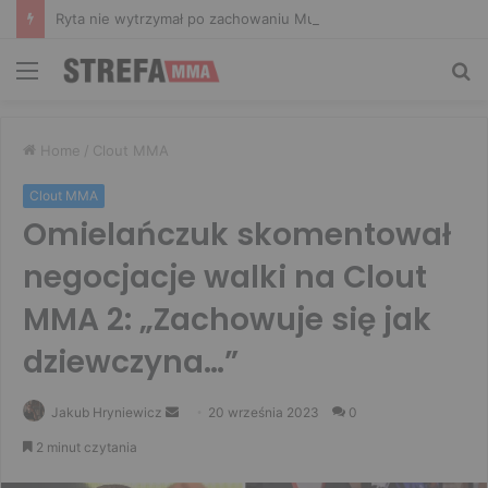
Ryta nie wytrzymał po zachowaniu Murańskiego. Mocne słowa Żołnierza
Menu
Sz
Home
/
Clout MMA
Clout MMA
Omielańczuk skomentował
negocjacje walki na Clout
MMA 2: „Zachowuje się jak
dziewczyna…”
Send
Jakub Hryniewicz
20 września 2023
0
an
2 minut czytania
email