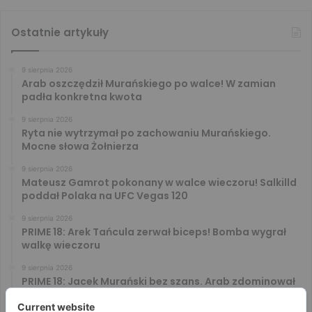
Ostatnie artykuły
9 sierpnia 2026
Arab oszczędził Murańskiego po walce! W zamian
padła konkretna kwota
9 sierpnia 2026
Ryta nie wytrzymał po zachowaniu Murańskiego.
Mocne słowa Żołnierza
9 sierpnia 2026
Mateusz Gamrot pokonany w walce wieczoru! Salkilld
poddał Polaka na UFC Vegas 120
9 sierpnia 2026
PRIME 18: Arek Tańcula zerwał biceps! Bomba wygrał
walkę wieczoru
9 sierpnia 2026
PRIME 18: Jacek Murański bez szans. Arab zdominował
leciwego rywala