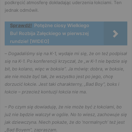
podkręcić atmosferę dokładając uderzenia łokciami. Ten
jednak odmówił.
Sprawdź!
Potężne ciosy Wielkiego
Bu! Rozbija Załęckiego w pierwszej
rundzie! [WIDEO]
–
Dogadaliśmy się na K-1, wydaje mi się, że on też podpisał
się na K-1. Po konferencji krzyczał, że „w K-1 nie będzie się
bił, bo kolano, więc w boksie”. Ja mówię: dobra, w boksie,
ale nie może być tak, że wszystko jest po jego, chcę
dorzucić łokcie. Jest taki charakterny, „Bad Boy”, boks i
łokcie – przecież kontuzji łokcia nie ma.
– Po czym się dowiaduję, że nie może być z łokciami, bo
już nie będzie walczył w ogóle. No to wiesz, zachowuje się
jak dziewczyna. Niech pokaże, że do 'normalnych’ też jest
„Bad Boyem”, zapraszam.