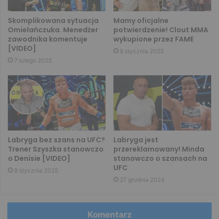
Skomplikowana sytuacja
Mamy oficjalne
Omielańczuka. Menedżer
potwierdzenie! Clout MMA
zawodnika komentuje
wykupione przez FAME
[VIDEO]
9 stycznia 2025
7 lutego 2025
Labryga bez szans na UFC?
Labryga jest
Trener Szyszka stanowczo
przereklamowany! Minda
o Denisie [VIDEO]
stanowczo o szansach na
UFC
8 stycznia 2025
27 grudnia 2024
Komentarz