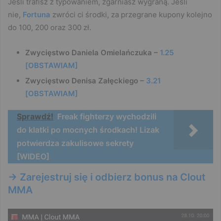
Jeśli trafisz z typowaniem, zgarniasz wygraną. Jeśli
nie,
Fortuna
zwróci ci środki, za przegrane kupony kolejno
do 100, 200 oraz 300 zł.
Zwycięstwo Daniela Omielańczuka –
1.25
[OBSTAWIAM]
Zwycięstwo Denisa Załęckiego –
3.21
[OBSTAWIAM]
Sprawdź!
Freak fighterzy wychodzili
do klatki po mocnych środkach! Lizak
potwierdza zakulisowe sekrety
[WIDEO]
-> Zarejestruj się i odbierz bonus na Clout
MMA