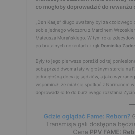
co mogłoby doprowadzić do rewanżu 
„Don Kasjo”
długo uważany był za czołowego pię
sobie jednego wieczoru z Marcinem Wrzoskiem
Mateusza Murańskiego. W tym roku zdecydował 
po brutalnych nokautach z rąk
Dominika Zado
Były to jego pierwsze porażki od tej poniesion
sobą przed dwoma laty w głośnym starciu na F
jednogłośną decyzją sędziów, a jako wygran
wspominał, że miał się spotkać z Normanem w 
doprowadziło to do burzliwego rozstania Życi
Gdzie oglądać Fame: Reborn?
G
Transmisja gali dostępna będz
Cena
PPV FAME: Reb