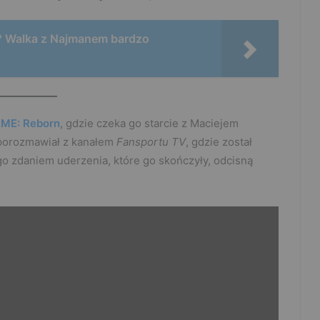
? Walka z Najmanem bardzo
ME: Reborn
, gdzie czeka go starcie z Maciejem
 porozmawiał z kanałem
Fansportu TV
, gdzie został
go zdaniem uderzenia, które go skończyły, odcisną