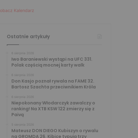
obacz Kalendarz
Ostatnie artykuły
6 sierpnia 2026
Iwo Baraniewski wystąpi na UFC 331.
Polak częścią mocnej karty walk
6 sierpnia 2026
Don Kasjo poznał rywala na FAME 32.
Bartosz Szachta przeciwnikiem Króla
6 sierpnia 2026
Niepokonany Włodarczyk zawalczy o
ranking! Na XTB KSW 122 zmierzy się z
Paivą
5 sierpnia 2026
Mateusz DON DIEGO Kubiszyn o rywalu
na GROMDA 26. Kibice typują trzy