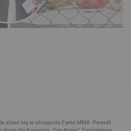
nie stawi się w oktagonie Fame MMA. Powrót
 drzwi dla Kasjusza „Don Kasjo” Życińskiego,