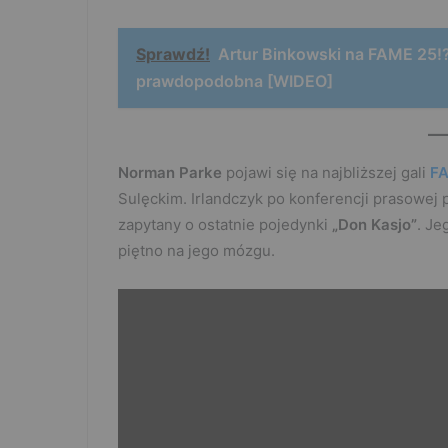
Sprawdź!
Artur Binkowski na FAME 25!
prawdopodobna [WIDEO]
Norman Parke
pojawi się na najbliższej gali
FA
Sulęckim. Irlandczyk po konferencji prasowej
zapytany o ostatnie pojedynki
„Don Kasjo”
. Je
piętno na jego mózgu.