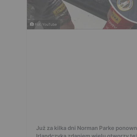
Fot. YouTube
Już za kilka dni Norman Parke ponow
Irlandczyka zdaniem wielu otworzy też