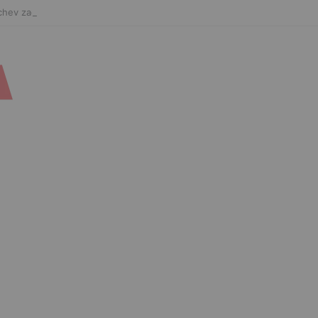
hev zaończy karierę po UFC 330? Mistrz rozwiał wszelkie wątpliwości