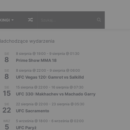
Losowy
Szukaj...
KINGI
artykuł
adchodzące wydarzenia
8 sierpnia @ 19:00
-
9 sierpnia @ 01:30
SIE
8
Prime Show MMA 18
8 sierpnia @ 22:00
-
9 sierpnia @ 06:00
SIE
8
UFC Vegas 120: Gamrot vs Salkilld
15 sierpnia @ 22:00
-
16 sierpnia @ 07:30
SIE
15
UFC 330: Makhachev vs Machado Garry
22 sierpnia @ 22:00
-
23 sierpnia @ 05:30
SIE
22
UFC Sacramento
5 września @ 18:00
-
6 września @ 02:00
WRZ
5
UFC Paryż