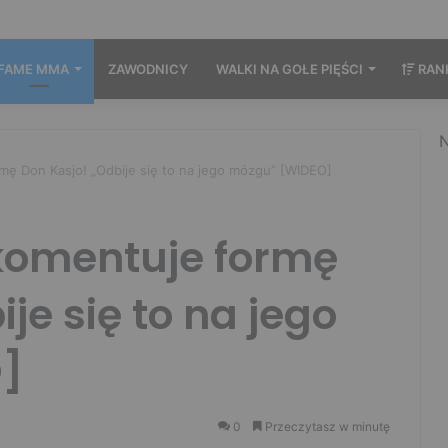
FAME MMA
ZAWODNICY
WALKI NA GOŁE PIĘŚCI
RAN
N
ę Don Kasjo! „Odbije się to na jego mózgu” [WIDEO]
komentuje formę
je się to na jego
]
0
Przeczytasz w minutę