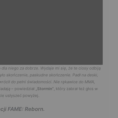
 dla niego za dobrze. Wydaje mi się, że te ciosy odbiją
było skończenie, paskudne skończenie. Padł na deski,
e wrócił do pełni świadomości. Nie rękawice do MMA,
iadają
– powiedział
„Stormin”
, który zabrał też głos w
ie usłyszeć powyżej.
cji FAME: Reborn.