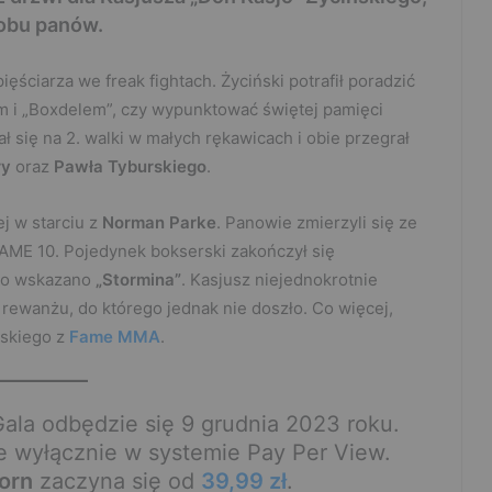
obu panów.
ściarza we freak fightach. Życiński potrafił poradzić
 i „Boxdelem”, czy wypunktować świętej pamięci
się na 2. walki w małych rękawicach i obie przegrał
ry
oraz
Pawła Tyburskiego
.
ej w starciu z
Norman Parke
. Panowie zmierzyli się ze
AME 10. Pojedynek bokserski zakończył się
ego wskazano
„Stormina”
. Kasjusz niejednokrotnie
rewanżu, do którego jednak nie doszło. Co więcej,
ńskiego z
Fame MMA
.
ala odbędzie się 9 grudnia 2023 roku.
ie wyłącznie w systemie Pay Per View.
orn
zaczyna się od
39,99 zł
.