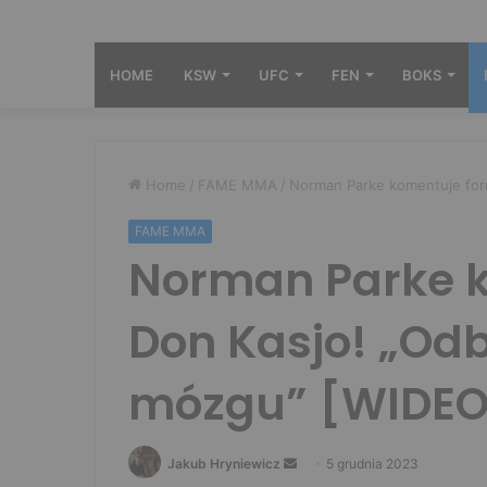
HOME
KSW
UFC
FEN
BOKS
Home
/
FAME MMA
/
Norman Parke komentuje form
FAME MMA
Norman Parke 
Don Kasjo! „Odbi
mózgu” [WIDEO
Send
Jakub Hryniewicz
5 grudnia 2023