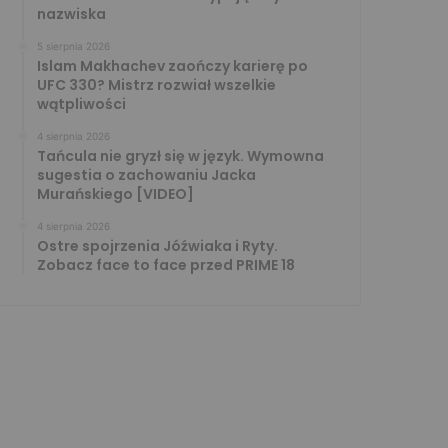
nazwiska
5 sierpnia 2026
Islam Makhachev zaończy karierę po
UFC 330? Mistrz rozwiał wszelkie
wątpliwości
4 sierpnia 2026
Tańcula nie gryzł się w język. Wymowna
sugestia o zachowaniu Jacka
Murańskiego [VIDEO]
4 sierpnia 2026
Ostre spojrzenia Jóźwiaka i Ryty.
Zobacz face to face przed PRIME 18