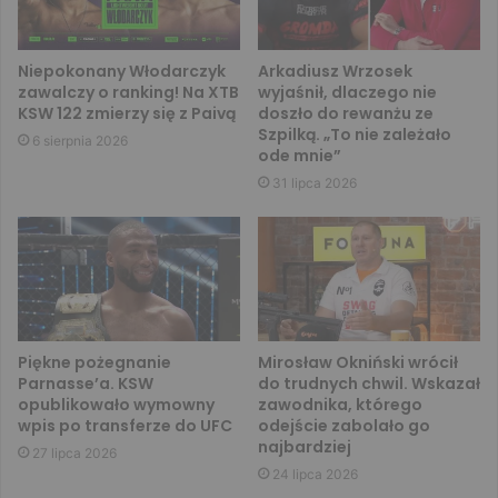
Niepokonany Włodarczyk
Arkadiusz Wrzosek
zawalczy o ranking! Na XTB
wyjaśnił, dlaczego nie
KSW 122 zmierzy się z Paivą
doszło do rewanżu ze
Szpilką. „To nie zależało
6 sierpnia 2026
ode mnie”
31 lipca 2026
Piękne pożegnanie
Mirosław Okniński wrócił
Parnasse’a. KSW
do trudnych chwil. Wskazał
opublikowało wymowny
zawodnika, którego
wpis po transferze do UFC
odejście zabolało go
najbardziej
27 lipca 2026
24 lipca 2026