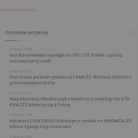
Zobacz Kalendarz
Ostatnie artykuły
6 sierpnia 2026
Iwo Baraniewski wystąpi na UFC 331. Polak częścią
mocnej karty walk
6 sierpnia 2026
Don Kasjo poznał rywala na FAME 32. Bartosz Szachta
przeciwnikiem Króla
6 sierpnia 2026
Niepokonany Włodarczyk zawalczy o ranking! Na XTB
KSW 122 zmierzy się z Paivą
5 sierpnia 2026
Mateusz DON DIEGO Kubiszyn o rywalu na GROMDA 26.
Kibice typują trzy nazwiska
5 sierpnia 2026