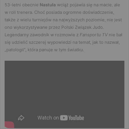
53-letni obecnie
Nastula
wciąż pojawia się na macie, ale
w roli trenera. Choć posiada ogromne doświadczenie,
także z wielu turniejów na najwyższych poziomie, nie jest
ono wykorzystywane przez Polski Związek Judo.
Legendarny zawodnik w rozmowie z
Fansportu TV
nie bał
się udzielić szczerej wypowiedzi na temat, jak to nazwał,
„patologii”, która panuje w tym światku.