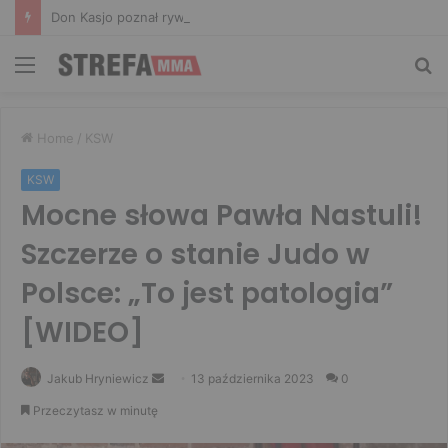
Don Kasjo poznał rywala na FAME 32. Bartosz Szachta przeciwnikiem Króla
Menu
Sz
Home
/
KSW
KSW
Mocne słowa Pawła Nastuli!
Szczerze o stanie Judo w
Polsce: „To jest patologia”
[WIDEO]
Send
Jakub Hryniewicz
13 października 2023
0
an
Przeczytasz w minutę
email