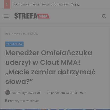
Błachowicz nie zamierza odpuszczać. Odpowiedział na słowa Whittakera!
Menu
Sz
Home
/
Clout MMA
Clout MMA
Menedżer Omielańczuka
uderzył w Clout MMA!
„Macie zamiar dotrzymać
słowa?”
Send
Jakub Hryniewicz
25 października 2024
0
an
Przeczytasz w minutę
email