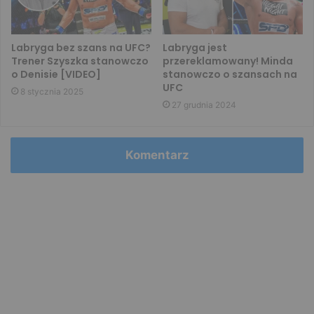
Labryga bez szans na UFC?
Labryga jest
Trener Szyszka stanowczo
przereklamowany! Minda
o Denisie [VIDEO]
stanowczo o szansach na
UFC
8 stycznia 2025
27 grudnia 2024
Komentarz