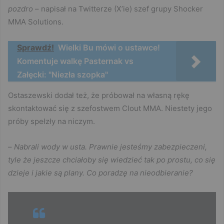
pozdro
– napisał na Twitterze (X’ie) szef grupy Shocker
MMA Solutions.
Sprawdź!
Wielki Bu mówi o ustawce!
Komentuje walkę Pasternak vs
Załęcki: "Niezła szopka"
Ostaszewski dodał też, że próbował na własną rękę
skontaktować się z szefostwem Clout MMA. Niestety jego
próby spełzły na niczym.
–
Nabrali wody w usta. Prawnie jesteśmy zabezpieczeni,
tyle że jeszcze chciałoby się wiedzieć tak po prostu, co się
dzieje i jakie są plany. Co poradzę na nieodbieranie?