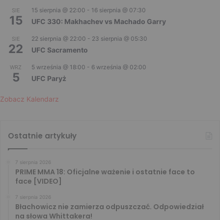
15 sierpnia @ 22:00
-
16 sierpnia @ 07:30
SIE
15
UFC 330: Makhachev vs Machado Garry
22 sierpnia @ 22:00
-
23 sierpnia @ 05:30
SIE
22
UFC Sacramento
5 września @ 18:00
-
6 września @ 02:00
WRZ
5
UFC Paryż
Zobacz Kalendarz
Ostatnie artykuły
7 sierpnia 2026
PRIME MMA 18: Oficjalne ważenie i ostatnie face to
face [VIDEO]
7 sierpnia 2026
Błachowicz nie zamierza odpuszczać. Odpowiedział
na słowa Whittakera!