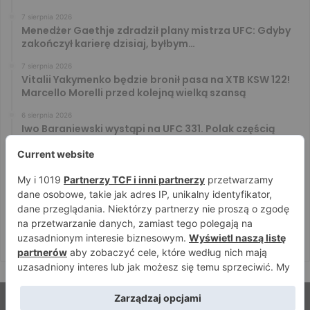
7 sierpnia 2026
Menedżer Gaethje zdradził plany mistrza UFC: Gdyby
zakończył karierę dzisiaj, byłbym…
7 sierpnia 2026
Vitalii Yakymenko będzie bronił pasa na XTB KSW 122!
Marcello Morelli przed kolejną wielką szansą
6 sierpnia 2026
Iwo Baraniewski wystąpi na UFC 331. Polak częścią
mocnej karty walk
6 sierpnia 2026
Don Kasjo poznał rywala na FAME 32. Bartosz Szachta
przeciwnikiem Króla
6 sierpnia 2026
Niepokonany Włodarczyk zawalczy o ranking! Na XTB
KSW 122 zmierzy się z Paivą
© Strefamma.pl 2026, Wszelkie prawa zastrzeżone |