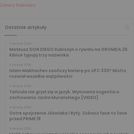
Zobacz Kalendarz
Ostatnie artykuły
5 sierpnia 2026
Mateusz DON DIEGO Kubiszyn o rywalu na GROMDA 26.
Kibice typują trzy nazwiska
5 sierpnia 2026
Islam Makhachev zaończy karierę po UFC 330? Mistrz
rozwiał wszelkie wątpliwości
4 sierpnia 2026
Tańcula nie gryzł się w język. Wymowna sugestia o
zachowaniu Jacka Murańskiego [VIDEO]
4 sierpnia 2026
Ostre spojrzenia Jóźwiaka i Ryty. Zobacz face to face
przed PRIME 18
4 sierpnia 2026