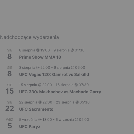
Nadchodzące wydarzenia
8 sierpnia @ 19:00
-
9 sierpnia @ 01:30
SIE
8
Prime Show MMA 18
8 sierpnia @ 22:00
-
9 sierpnia @ 06:00
SIE
8
UFC Vegas 120: Gamrot vs Salkilld
15 sierpnia @ 22:00
-
16 sierpnia @ 07:30
SIE
15
UFC 330: Makhachev vs Machado Garry
22 sierpnia @ 22:00
-
23 sierpnia @ 05:30
SIE
22
UFC Sacramento
5 września @ 18:00
-
6 września @ 02:00
WRZ
5
UFC Paryż