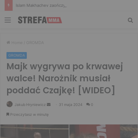
Islam Makhachev zaończy karierę po UFC 330? Mistrz rozwiał wszelkie wątpliwości
Menu
Sz
Home
/
GROMDA
GROMDA
Majk wygrywa po krwawej
walce! Narożnik musiał
poddać Czajkę! [WIDEO]
Send
Jakub Hryniewicz
31 maja 2024
0
an
Przeczytasz w minutę
email