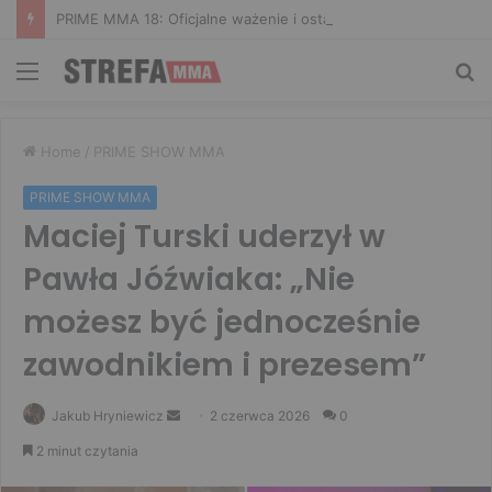
PRIME MMA 18: Oficjalne ważenie i ostatnie face to face [VIDEO]
Menu
Sz
Home
/
PRIME SHOW MMA
PRIME SHOW MMA
Maciej Turski uderzył w
Pawła Jóźwiaka: „Nie
możesz być jednocześnie
zawodnikiem i prezesem”
Send
Jakub Hryniewicz
2 czerwca 2026
0
an
2 minut czytania
email