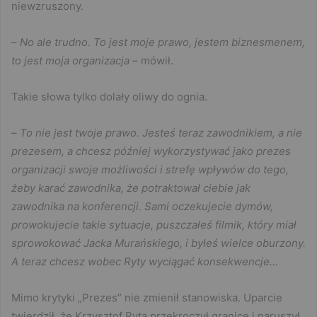
niewzruszony.
–
No ale trudno. To jest moje prawo, jestem biznesmenem,
to jest moja organizacja
– mówił.
Takie słowa tylko dolały oliwy do ognia.
–
To nie jest twoje prawo. Jesteś teraz zawodnikiem, a nie
prezesem, a chcesz później wykorzystywać jako prezes
organizacji swoje możliwości i strefę wpływów do tego,
żeby karać zawodnika, że potraktował ciebie jak
zawodnika na konferencji. Sami oczekujecie dymów,
prowokujecie takie sytuacje, puszczałeś filmik, który miał
sprowokować Jacka Murańskiego, i byłeś wielce oburzony.
A teraz chcesz wobec Ryty wyciągać konsekwencje…
Mimo krytyki „Prezes” nie zmienił stanowiska. Uparcie
twierdził, że Krzysztof Ryta przekroczył granice i naruszył