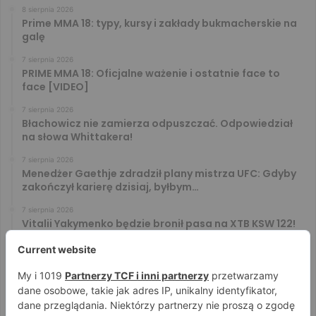
8 sierpnia 2026
Prime MMA 18: typy, kursy i zakłady bukmacherskie na
galę
7 sierpnia 2026
PRIME MMA 18: Oficjalne ważenie i ostatnie face to
face [VIDEO]
7 sierpnia 2026
Błachowicz nie zamierza odpuszczać. Odpowiedział
na słowa Whittakera!
7 sierpnia 2026
Menedżer Gaethje zdradził plany mistrza UFC: Gdyby
zakończył karierę dzisiaj, byłbym…
7 sierpnia 2026
Vitalii Yakymenko będzie bronił pasa na XTB KSW 122!
Marcello Morelli przed kolejną wielką szansą
6 sierpnia 2026
Iwo Baraniewski wystąpi na UFC 331. Polak częścią
mocnej karty walk
6 sierpnia 2026