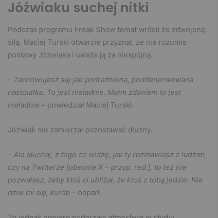
Jóźwiaku suchej nitki
Podczas programu Freak Show temat wrócił ze zdwojoną
siłą. Maciej Turski otwarcie przyznał, że nie rozumie
postawy Jóźwiaka i uważa ją za niespójną.
–
Zachowujesz się jak podrażniona, poddenerwowana
nastolatka. To jest nieładnie. Moim zdaniem to jest
nieładnie
– powiedział Maciej Turski.
Jóźwiak nie zamierzał pozostawać dłużny.
–
Ale słuchaj, z tego co widzę, jak ty rozmawiasz z ludźmi,
czy na Twitterze [obecnie X – przyp. red.], to też nie
pozwalasz, żeby ktoś ci ubliżał, że ktoś z tobą jedzie. Nie
dziw mi się, kurde –
odparł.
To jednak dopiero podgrzało atmosferę w studiu.