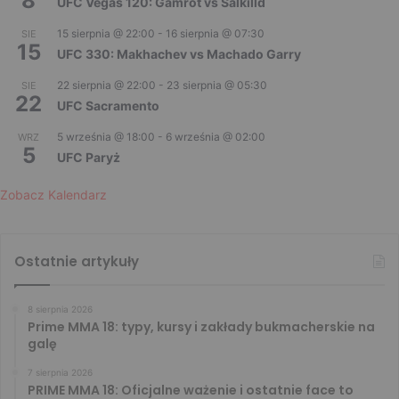
8
UFC Vegas 120: Gamrot vs Salkilld
15 sierpnia @ 22:00
-
16 sierpnia @ 07:30
SIE
15
UFC 330: Makhachev vs Machado Garry
22 sierpnia @ 22:00
-
23 sierpnia @ 05:30
SIE
22
UFC Sacramento
5 września @ 18:00
-
6 września @ 02:00
WRZ
5
UFC Paryż
Zobacz Kalendarz
Ostatnie artykuły
8 sierpnia 2026
Prime MMA 18: typy, kursy i zakłady bukmacherskie na
galę
7 sierpnia 2026
PRIME MMA 18: Oficjalne ważenie i ostatnie face to