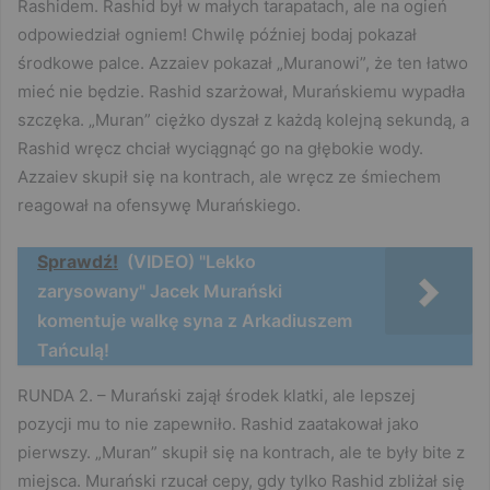
Rashidem. Rashid był w małych tarapatach, ale na ogień
odpowiedział ogniem! Chwilę później bodaj pokazał
środkowe palce. Azzaiev pokazał „Muranowi”, że ten łatwo
mieć nie będzie. Rashid szarżował, Murańskiemu wypadła
szczęka. „Muran” ciężko dyszał z każdą kolejną sekundą, a
Rashid wręcz chciał wyciągnąć go na głębokie wody.
Azzaiev skupił się na kontrach, ale wręcz ze śmiechem
reagował na ofensywę Murańskiego.
Sprawdź!
(VIDEO) "Lekko
zarysowany" Jacek Murański
komentuje walkę syna z Arkadiuszem
Tańculą!
RUNDA 2. – Murański zajął środek klatki, ale lepszej
pozycji mu to nie zapewniło. Rashid zaatakował jako
pierwszy. „Muran” skupił się na kontrach, ale te były bite z
miejsca. Murański rzucał cepy, gdy tylko Rashid zbliżał się