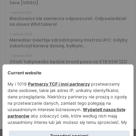
face [VIDEO]
7 sierpnia 2026
Błachowicz nie zamierza odpuszczać. Odpowiedział
na słowa Whittakera!
7 sierpnia 2026
Menedżer Gaethje zdradził plany mistrza UFC: Gdyby
zakończył karierę dzisiaj, byłbym…
7 sierpnia 2026
Vitalii Yakymenko będzie bronił pasa na XTB KSW 122!
Marcello Morelli przed kolejną wielką szansą
6 sierpnia 2026
Iwo Baraniewski wystąpi na UFC 331. Polak częścią
mocnej karty walk
6 sierpnia 2026
Don Kasjo poznał rywala na FAME 32. Bartosz Szachta
przeciwnikiem Króla