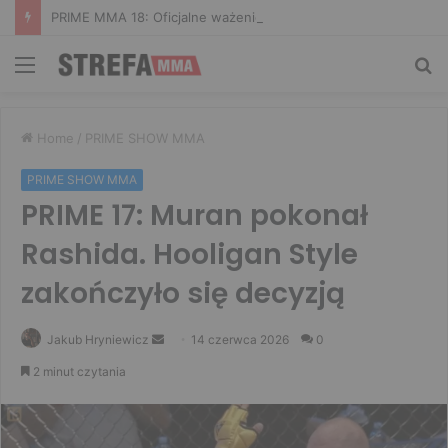
PRIME MMA 18: Oficjalne ważenie i ostatnie face to face [VIDEO]
Menu
Sz
Home
/
PRIME SHOW MMA
PRIME SHOW MMA
PRIME 17: Muran pokonał
Rashida. Hooligan Style
zakończyło się decyzją
Send
Jakub Hryniewicz
14 czerwca 2026
0
an
2 minut czytania
email