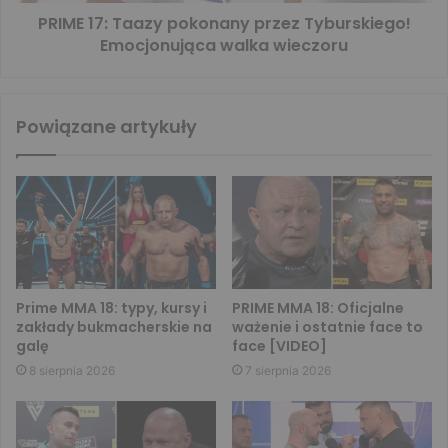
PRIME 17: Taazy pokonany przez Tyburskiego!
Emocjonująca walka wieczoru
Powiązane artykuły
Prime MMA 18: typy, kursy i
PRIME MMA 18: Oficjalne
zakłady bukmacherskie na
ważenie i ostatnie face to
galę
face [VIDEO]
8 sierpnia 2026
7 sierpnia 2026