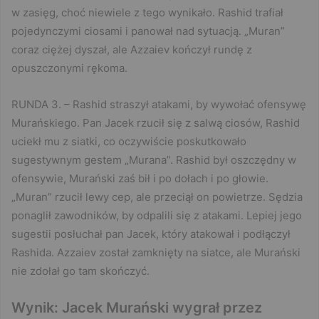
w zasięg, choć niewiele z tego wynikało. Rashid trafiał
pojedynczymi ciosami i panował nad sytuacją. „Muran”
coraz ciężej dyszał, ale Azzaiev kończył rundę z
opuszczonymi rękoma.
RUNDA 3. – Rashid straszył atakami, by wywołać ofensywę
Murańskiego. Pan Jacek rzucił się z salwą ciosów, Rashid
uciekł mu z siatki, co oczywiście poskutkowało
sugestywnym gestem „Murana”. Rashid był oszczędny w
ofensywie, Murański zaś bił i po dołach i po głowie.
„Muran” rzucił lewy cep, ale przeciął on powietrze. Sędzia
ponaglił zawodników, by odpalili się z atakami. Lepiej jego
sugestii posłuchał pan Jacek, który atakował i podłączył
Rashida. Azzaiev został zamknięty na siatce, ale Murański
nie zdołał go tam skończyć.
Wynik: Jacek Murański wygrał przez