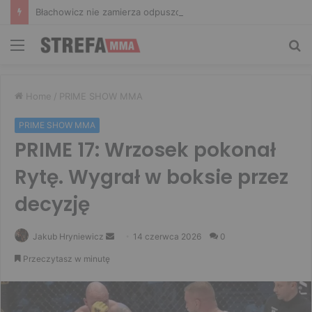
Błachowicz nie zamierza odpuszczać. Odpowiedział na słowa Whittakera!
Menu
Sz
Home
/
PRIME SHOW MMA
PRIME SHOW MMA
PRIME 17: Wrzosek pokonał
Rytę. Wygrał w boksie przez
decyzję
Send
Jakub Hryniewicz
14 czerwca 2026
0
an
Przeczytasz w minutę
email