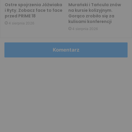
Ostre spojrzenia Jóźwiaka
Murański i Tańcula znów
i Ryty. Zobacz face to face
na kursie kolizyjnym.
przed PRIME 18
Gorąco zrobiło się za
kulisami konferencji
4 sierpnia 2026
4 sierpnia 2026
Komentarz