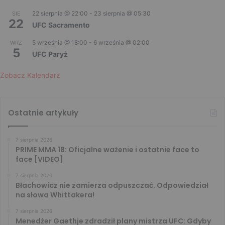
22 sierpnia @ 22:00
-
23 sierpnia @ 05:30
SIE
22
UFC Sacramento
5 września @ 18:00
-
6 września @ 02:00
WRZ
5
UFC Paryż
Zobacz Kalendarz
Ostatnie artykuły
7 sierpnia 2026
PRIME MMA 18: Oficjalne ważenie i ostatnie face to
face [VIDEO]
7 sierpnia 2026
Błachowicz nie zamierza odpuszczać. Odpowiedział
na słowa Whittakera!
7 sierpnia 2026
Menedżer Gaethje zdradził plany mistrza UFC: Gdyby