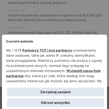
zakończył karierę dzisiaj, byłbym…
7 sierpnia 2026
Vitalii Yakymenko będzie bronił pasa na XTB KSW 122!
Marcello Morelli przed kolejną wielką szansą
6 sierpnia 2026
Iwo Baraniewski wystąpi na UFC 331. Polak częścią
mocnej karty walk
6 sierpnia 2026
Don Kasjo poznał rywala na FAME 32. Bartosz Szachta
przeciwnikiem Króla
6 sierpnia 2026
Niepokonany Włodarczyk zawalczy o ranking! Na XTB
KSW 122 zmierzy się z Paivą
© Strefamma.pl 2026, Wszelkie prawa zastrzeżone |
Home
Redakcja
Kontakt