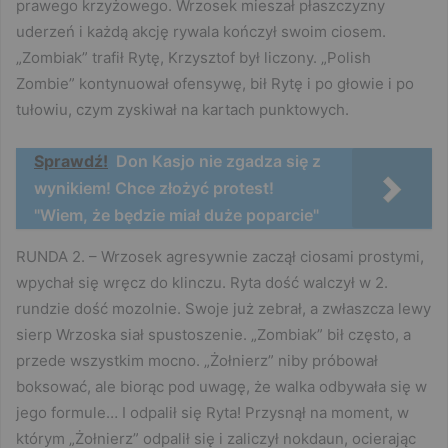
prawego krzyżowego. Wrzosek mieszał płaszczyzny
uderzeń i każdą akcję rywala kończył swoim ciosem.
„Zombiak” trafił Rytę, Krzysztof był liczony. „Polish
Zombie” kontynuował ofensywę, bił Rytę i po głowie i po
tułowiu, czym zyskiwał na kartach punktowych.
Sprawdź!
Don Kasjo nie zgadza się z
wynikiem! Chce złożyć protest!
"Wiem, że będzie miał duże poparcie"
RUNDA 2. – Wrzosek agresywnie zaczął ciosami prostymi,
wpychał się wręcz do klinczu. Ryta dość walczył w 2.
rundzie dość mozolnie. Swoje już zebrał, a zwłaszcza lewy
sierp Wrzoska siał spustoszenie. „Zombiak” bił często, a
przede wszystkim mocno. „Żołnierz” niby próbował
boksować, ale biorąc pod uwagę, że walka odbywała się w
jego formule… I odpalił się Ryta! Przysnął na moment, w
którym „Żołnierz” odpalił się i zaliczył nokdaun, ocierając