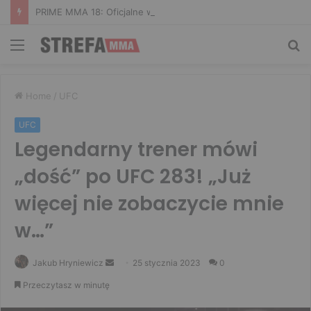
PRIME MMA 18: Oficjalne ważenie i ostatnie face to face [VIDEO]
Menu
Sz
Home
/
UFC
UFC
Legendarny trener mówi
„dość” po UFC 283! „Już
więcej nie zobaczycie mnie
w…”
Send
Jakub Hryniewicz
25 stycznia 2023
0
an
Przeczytasz w minutę
email