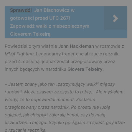
Sprawdź!
Jan Błachowicz w
gotowości przed UFC 267!
Zapowiedź walki z niebezpiecznym
Gloverem Teixeirą
Powiedział o tym właśnie
John Hackleman
w rozmowie z
MMA Fighting
. Legendarny trener chciał rzucić ręcznik
przed 4. odsłoną, jednak został przegłosowany przez
innych będących w narożniku
Glovera Teixeiry
.
–
Jestem znany jako ten „zatrzymujący walki” między
rundami. Może czasem za często to robię… Ale myślałem
wtedy, że to odpowiedni moment. Zostałem
przegłosowany przez narożnik. Po prostu nie lubię
oglądać, jak chłopaki zbierają łomot, czy doznają
uszkodzenia mózgu. Szybko pociągam za spust, gdy idzie
o rzucanie ręcznika.