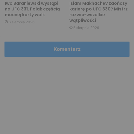
Iwo Baraniewski wystąpi
Islam Makhachev zaończy
na UFC 331. Polak częścią
karierę po UFC 330? Mistrz
mocnej karty walk
rozwiał wszelkie
wątpliwości
6 sierpnia 2026
5 sierpnia 2026
Komentarz