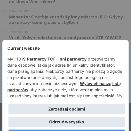
na słowa Whittakera!
7 sierpnia 2026
Menedżer Gaethje zdradził plany mistrza UFC: Gdyby
zakończył karierę dzisiaj, byłbym…
7 sierpnia 2026
Vitalii Yakymenko będzie bronił pasa na XTB KSW 122!
Marcello Morelli przed kolejną wielką szansą
6 sierpnia 2026
Iwo Baraniewski wystąpi na UFC 331. Polak częścią
mocnej karty walk
6 sierpnia 2026
Don Kasjo poznał rywala na FAME 32. Bartosz Szachta
przeciwnikiem Króla
© Strefamma.pl 2026, Wszelkie prawa zastrzeżone |
Home
Redakcja
Kontakt