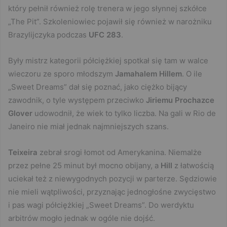
który pełnił również rolę trenera w jego słynnej szkółce
„The Pit”. Szkoleniowiec pojawił się również w narożniku
Brazylijczyka podczas
UFC 283
.
Były mistrz kategorii półciężkiej spotkał się tam w walce
wieczoru ze sporo młodszym
Jamahalem Hillem
. O ile
„Sweet Dreams” dał się poznać, jako ciężko bijący
zawodnik, o tyle występem przeciwko
Jiriemu Prochazce
Glover
udowodnił, że wiek to tylko liczba. Na gali w Rio de
Janeiro nie miał jednak najmniejszych szans.
Teixeira
zebrał srogi łomot od Amerykanina. Niemalże
przez pełne 25 minut był mocno obijany, a
Hill
z łatwością
uciekał też z niewygodnych pozycji w parterze. Sędziowie
nie mieli wątpliwości, przyznając jednogłośne zwycięstwo
i pas wagi półciężkiej „Sweet Dreams”. Do werdyktu
arbitrów mogło jednak w ogóle nie dojść.