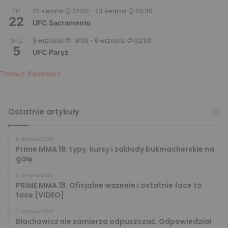
22 sierpnia @ 22:00
-
23 sierpnia @ 05:30
SIE
22
UFC Sacramento
5 września @ 18:00
-
6 września @ 02:00
WRZ
5
UFC Paryż
Zobacz Kalendarz
Ostatnie artykuły
8 sierpnia 2026
Prime MMA 18: typy, kursy i zakłady bukmacherskie na
galę
7 sierpnia 2026
PRIME MMA 18: Oficjalne ważenie i ostatnie face to
face [VIDEO]
7 sierpnia 2026
Błachowicz nie zamierza odpuszczać. Odpowiedział