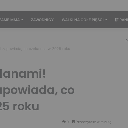
FAME MMA
ZAWODNICY
WALKI NA GOŁE PIĘŚCI
RAN
N
 zapowiada, co czeka nas w 2025 roku
lanami!
apowiada, co
25 roku
0
Przeczytasz w minutę