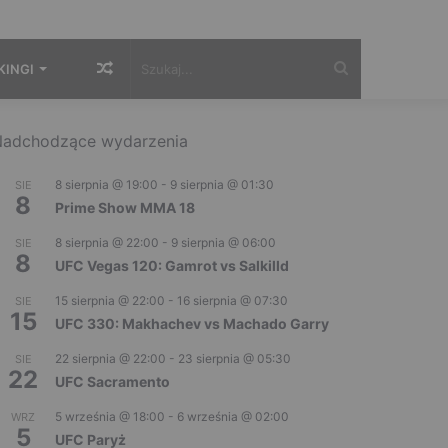
Losowy
Szukaj...
KINGI
artykuł
adchodzące wydarzenia
8 sierpnia @ 19:00
-
9 sierpnia @ 01:30
SIE
8
Prime Show MMA 18
8 sierpnia @ 22:00
-
9 sierpnia @ 06:00
SIE
8
UFC Vegas 120: Gamrot vs Salkilld
15 sierpnia @ 22:00
-
16 sierpnia @ 07:30
SIE
15
UFC 330: Makhachev vs Machado Garry
22 sierpnia @ 22:00
-
23 sierpnia @ 05:30
SIE
22
UFC Sacramento
5 września @ 18:00
-
6 września @ 02:00
WRZ
5
UFC Paryż