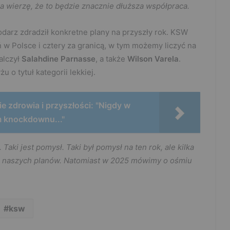
 ja wierzę, że to będzie znacznie dłuższa współpraca.
odarz zdradził konkretne plany na przyszły rok. KSW
 Polsce i cztery za granicą, w tym możemy liczyć na
alczył
Salahdine Parnasse
, a także
Wilson Varela
.
 o tytuł kategorii lekkiej.
 zdrowia i przyszłości: "Nigdy w
em knockdownu..."
Taki jest pomysł. Taki był pomysł na ten rok, ale kilka
 naszych planów. Natomiast w 2025 mówimy o ośmiu
.
ksw