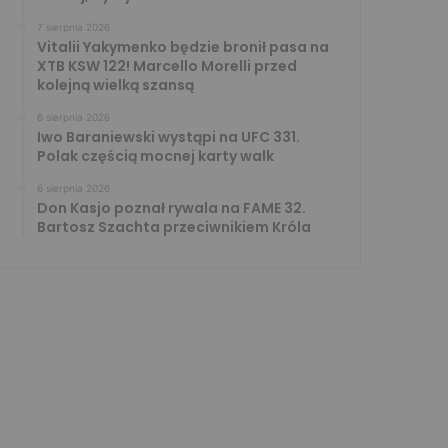
7 sierpnia 2026
Vitalii Yakymenko będzie bronił pasa na
XTB KSW 122! Marcello Morelli przed
kolejną wielką szansą
6 sierpnia 2026
Iwo Baraniewski wystąpi na UFC 331.
Polak częścią mocnej karty walk
6 sierpnia 2026
Don Kasjo poznał rywala na FAME 32.
Bartosz Szachta przeciwnikiem Króla