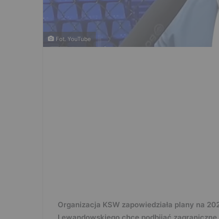
Fot. YouTube
Organizacja KSW zapowiedziała plany na 202
Lewandowskiego chce podbijać zagraniczne 