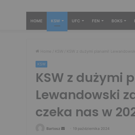
HOME
KSW
UFC
FEN
BOKS
Home
/
KSW
/
KSW z dużymi planami! Lewandowski
KSW
KSW z dużymi p
Lewandowski z
czeka nas w 20
Send
Bartosz
19 października 2024