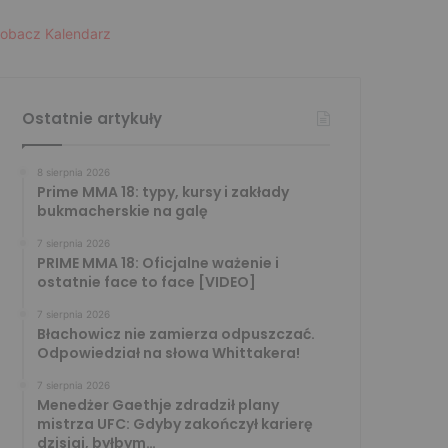
obacz Kalendarz
Ostatnie artykuły
8 sierpnia 2026
Prime MMA 18: typy, kursy i zakłady
bukmacherskie na galę
7 sierpnia 2026
PRIME MMA 18: Oficjalne ważenie i
ostatnie face to face [VIDEO]
7 sierpnia 2026
Błachowicz nie zamierza odpuszczać.
Odpowiedział na słowa Whittakera!
7 sierpnia 2026
Menedżer Gaethje zdradził plany
mistrza UFC: Gdyby zakończył karierę
dzisiaj, byłbym…