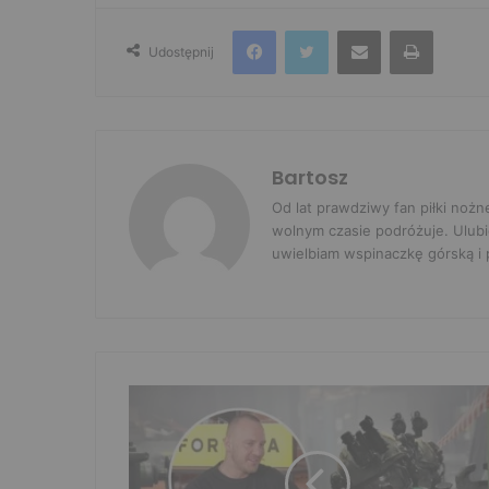
Facebook
Twitter
Udostępnij przez e-mail
Drukuj
Udostępnij
Bartosz
Od lat prawdziwy fan piłki nożn
wolnym czasie podróżuje. Ulubi
uwielbiam wspinaczkę górską i p