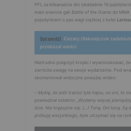
PFL za kilkanaście dni (dokładnie 19 październi
main evencie gali
Battle of the Giants
do MMA p
pojedynkiem o pas wagi ciężkiej z kolei
Lariss
Sprawdź!
Cezary Oleksiejczuk zadebiut
przekazał wieści
Nietrudno połączyć kropki i wywnioskować, że 
zwróciła uwagę na swoje wydarzenie. Pod wraż
skomentował widoczne powyżej wideo:
–
Myślę, że jeśli tracisz tyle hajsu, co oni, to n
powiedział ostatnio: „Wydamy więcej pieniędzy
ście. Nie krępujcie się. (…) Toną. Oni toną. Są
próbują wszystkiego, byle utrzymać się na ryn