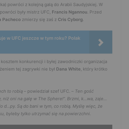
ka) powróci z kolejną galą do Arabii Saudyjskiej. W
owróci były mistrz UFC,
Francis Ngannou
. Przed
a Pacheco
zmierzy się zaś z
Cris Cyborg
.
uje w UFC jeszcze w tym roku? Polak
kosztem konkurencji i byłej zawodniczki organizacja
eniem tej zagrywki nie był
Dana White
, który krótko
iech to robią
– powiedział szef UFC. –
Ten gość
, niż oni na galę w The Sphere!”. Brzmi, k…wa, zaje…
 do d…py. Są do bani w tym, co robią. Myślę więc, że
ku, byleby tylko utrzymać się na powierzchni.