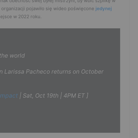
nak obecność swej byłej mistrzyni, by wbić szpilkę w
lu organizacji pojawiło się wideo poświęcone
jedynej
miejsce w 2022 roku.
the world
n Larissa Pacheco returns on October
Impact
| Sat, Oct 19th | 4PM ET ]