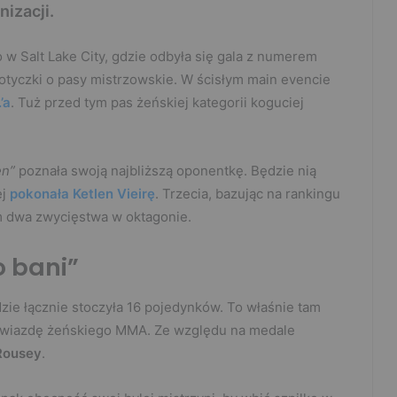
izacji.
w Salt Lake City, gdzie odbyła się gala z numerem
tyczki o pasy mistrzowskie. W ścisłym main evencie
’a
. Tuż przed tym pas żeńskiej kategorii koguciej
en”
poznała swoją najbliższą oponentkę. Będzie nią
ej
pokonała Ketlen Vieirę
. Trzecia, bazując na rankingu
m dwa zwycięstwa w oktagonie.
o bani”
dzie łącznie stoczyła 16 pojedynków. To właśnie tam
gwiazdę żeńskiego MMA. Ze względu na medale
Rousey
.