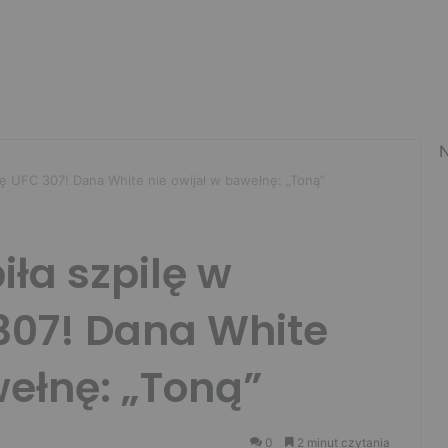
N
ę UFC 307! Dana White nie owijał w bawełnę: „Toną”
ła szpilę w
307! Dana White
wełnę: „Toną”
0
2 minut czytania