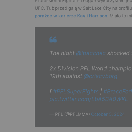
Professional Fighters League wykorzystało jed
UFC. Tuż przed galą w Salt Lake City na profi
porażce w karierze Kayli Harrison
. Miało to 
The night
@lpacchec
shocked 
2x Division PFL World champio
19th against
@criscyborg
[
#PFLSuperFights
|
#BraceFor
pic.twitter.com/LbA5BA0WKL
— PFL (@PFLMMA)
October 5, 2024