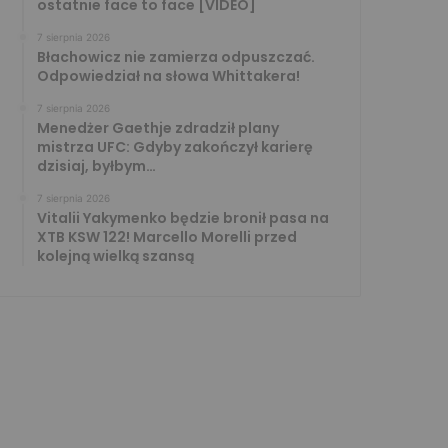
ostatnie face to face [VIDEO]
7 sierpnia 2026
Błachowicz nie zamierza odpuszczać.
Odpowiedział na słowa Whittakera!
7 sierpnia 2026
Menedżer Gaethje zdradził plany
mistrza UFC: Gdyby zakończył karierę
dzisiaj, byłbym…
7 sierpnia 2026
Vitalii Yakymenko będzie bronił pasa na
XTB KSW 122! Marcello Morelli przed
kolejną wielką szansą