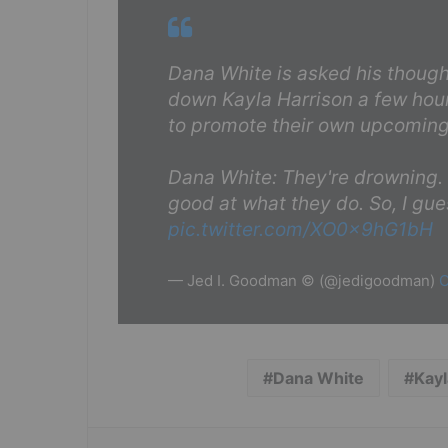
Dana White is asked his though
down Kayla Harrison a few hours
to promote their own upcoming
Dana White: They're drowning.
good at what they do. So, I g
pic.twitter.com/XO0x9hG1bH
— Jed I. Goodman © (@jedigoodman)
O
Dana White
Kayl
Facebook
Twitter
Udostępnij przez e-mail
Drukuj