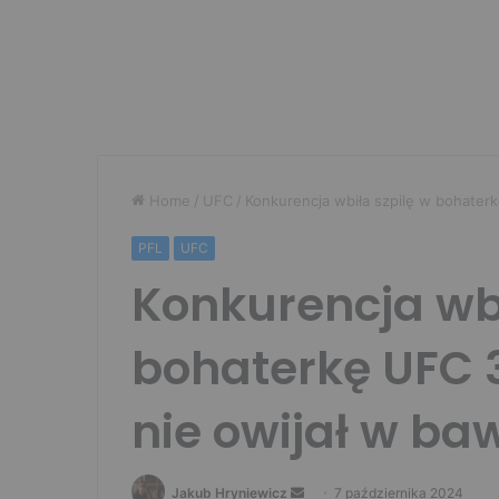
Home
/
UFC
/
Konkurencja wbiła szpilę w bohaterk
PFL
UFC
Konkurencja wbi
bohaterkę UFC 
nie owijał w ba
Send
Jakub Hryniewicz
7 października 2024