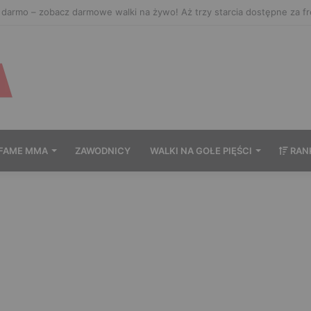
ać Prime MMA 18? Transmisja na żywo
FAME MMA
ZAWODNICY
WALKI NA GOŁE PIĘŚCI
RAN