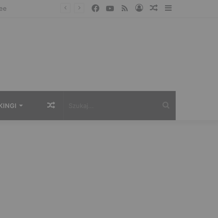
Facebook
YouTube
RSS
Zaloguj
Losowy
Sidebar
artykuł
Losowy
Szukaj...
KINGI
artykuł