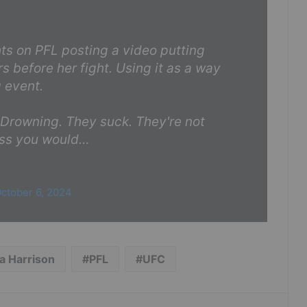
ts on PFL posting a video putting
 before her fight. Using it as a way
 event.
 Drowning. They suck. They're not
uess you would…
ctober 6, 2024
a Harrison
PFL
UFC