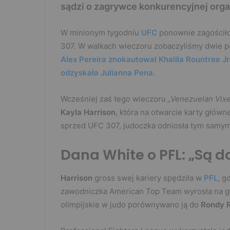
sądzi o zagrywce konkurencyjnej organ
W minionym tygodniu
UFC
ponownie zagościło 
307. W walkach wieczoru zobaczyliśmy dwie po
Alex Pereira znokautował Khalila Rountree Jr.
odzyskała Julianna Pena
.
Wcześniej zaś tego wieczoru
„Venezuelan Vix
Kayla Harrison
, która na otwarcie karty główn
sprzed UFC 307, judoczka odniosła tym samy
Dana White o PFL: „Są d
Harrison
gross swej kariery spędziła w
PFL
, g
zawodniczka American Top Team wyrosła na 
olimpijskie w judo porównywano ją do
Rondy 