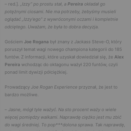
– red.]
. „Izzy” po prostu stał, a
Pereira
okładał go
potężnymi ciosami. Nie ma potrzeby, żebyśmy musieli
oglądać „Izzy’ego” z wywróconymi oczami i kompletnie
odciętego. Uważam, że była to dobra decyzja.
Gościem
Joe Rogana
był znany z
Jackass
Steve-O, który
poruszył temat wagi nowego championa kategorii do 185
funtów. Z informacji, które uzyskał dowiedział się, że
Alex
Pereira
wchodząc do oktagonu ważył 220 funtów, czyli
ponad limit dywizji półciężkiej.
Prowadzący
Joe Rogan Experience
przyznał, że jest to
bardzo możliwe.
–
Jasne, mógł tyle ważyć. Na sto procent waży o wiele
więcej pomiędzy walkami. Naprawdę ciężko jest mu zbić
do wagi średniej. To pop***dolona sprawa. Tak naprawdę,