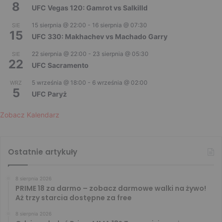
8
UFC Vegas 120: Gamrot vs Salkilld
15 sierpnia @ 22:00
-
16 sierpnia @ 07:30
SIE
15
UFC 330: Makhachev vs Machado Garry
22 sierpnia @ 22:00
-
23 sierpnia @ 05:30
SIE
22
UFC Sacramento
5 września @ 18:00
-
6 września @ 02:00
WRZ
5
UFC Paryż
Zobacz Kalendarz
Ostatnie artykuły
8 sierpnia 2026
PRIME 18 za darmo – zobacz darmowe walki na żywo!
Aż trzy starcia dostępne za free
8 sierpnia 2026