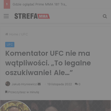
Gdzie oglądać Prime MMA 18? Transmisja na żywo
Menu
Sz
Home
/
UFC
UFC
Komentator UFC nie ma
wątpliwości. „To legalne
oszukiwanie! Ale…”
Send
Jakub Hryniewicz
19 listopada 2022
0
an
Przeczytasz w minutę
email