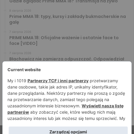
Gdzie oglądać Prime MMA 18? Transmisja na żywo
8 sierpnia 2026
Prime MMA 18: typy, kursy i zakłady bukmacherskie na
galę
7 sierpnia 2026
PRIME MMA 18: Oficjalne ważenie i ostatnie face to
face [VIDEO]
7 sierpnia 2026
Błachowicz nie zamierza odpuszczać. Odpowiedział
na słowa Whittakera!
7 sierpnia 2026
Menedżer Gaethje zdradził plany mistrza UFC: Gdyby
zakończył karierę dzisiaj, byłbym…
7 sierpnia 2026
Vitalii Yakymenko będzie bronił pasa na XTB KSW 122!
Marcello Morelli przed kolejną wielką szansą