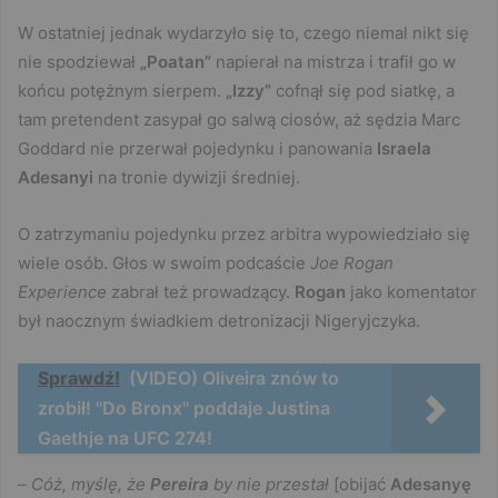
W ostatniej jednak wydarzyło się to, czego niemal nikt się
nie spodziewał
„Poatan”
napierał na mistrza i trafił go w
końcu potężnym sierpem.
„Izzy”
cofnął się pod siatkę, a
tam pretendent zasypał go salwą ciosów, aż sędzia Marc
Goddard nie przerwał pojedynku i panowania
Israela
Adesanyi
na tronie dywizji średniej.
O zatrzymaniu pojedynku przez arbitra wypowiedziało się
wiele osób. Głos w swoim podcaście
Joe Rogan
Experience
zabrał też prowadzący.
Rogan
jako komentator
był naocznym świadkiem detronizacji Nigeryjczyka.
Sprawdź!
(VIDEO) Oliveira znów to
zrobił! "Do Bronx" poddaje Justina
Gaethje na UFC 274!
–
Cóż, myślę, że
Pereira
by nie przestał
[obijać
Adesanyę